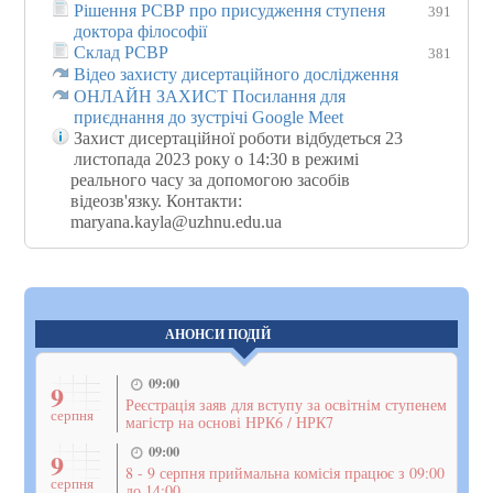
Рішення РСВР про присудження ступеня
391
доктора філософії
Склад РСВР
381
Відео захисту дисертаційного дослідження
ОНЛАЙН ЗАХИСТ Посилання для
приєднання до зустрічі Google Meet
Захист дисертаційної роботи відбудеться 23
листопада 2023 року о 14:30 в режимі
реального часу за допомогою засобів
відеозв'язку. Контакти:
maryana.kayla@uzhnu.edu.ua
АНОНСИ ПОДІЙ
09:00
9
Реєстрація заяв для вступу за освітнім ступенем
серпня
магістр на основі НРК6 / НРК7
09:00
9
8 - 9 серпня приймальна комісія працює з 09:00
серпня
до 14:00