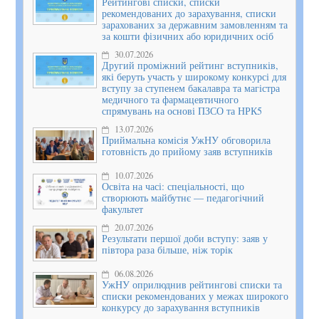
Рейтингові списки, списки
рекомендованих до зарахування, списки
зарахованих за державним замовленням та
за кошти фізичних або юридичних осіб
30.07.2026
Другий проміжний рейтинг вступників,
які беруть участь у широкому конкурсі для
вступу за ступенем бакалавра та магістра
медичного та фармацевтичного
спрямувань на основі ПЗСО та НРК5
13.07.2026
Приймальна комісія УжНУ обговорила
готовність до прийому заяв вступників
10.07.2026
Освіта на часі: спеціальності, що
створюють майбутнє — педагогічний
факультет
20.07.2026
Результати першої доби вступу: заяв у
півтора раза більше, ніж торік
06.08.2026
УжНУ оприлюднив рейтингові списки та
списки рекомендованих у межах широкого
конкурсу до зарахування вступників