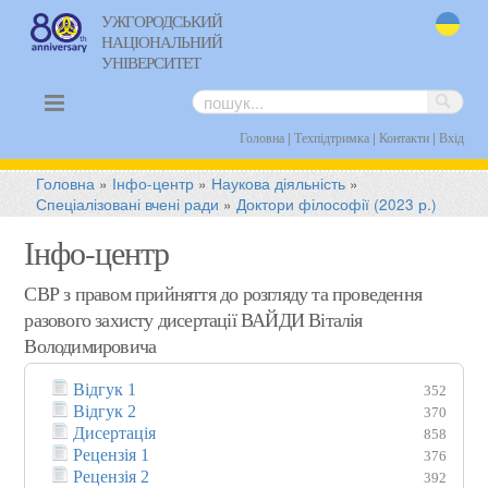
УЖГОРОДСЬКИЙ
НАЦІОНАЛЬНИЙ
uk
УНІВЕРСИТЕТ
|
|
|
Головна
Техпідтримка
Контакти
Вхід
Головна
»
Інфо-центр
»
Наукова діяльність
»
Спеціалізовані вчені ради
»
Доктори філософії (2023 р.)
Інфо-центр
СВР з правом прийняття до розгляду та проведення
разового захисту дисертації ВАЙДИ Віталія
Володимировича
Відгук 1
352
Відгук 2
370
Дисертація
858
Рецензія 1
376
Рецензія 2
392