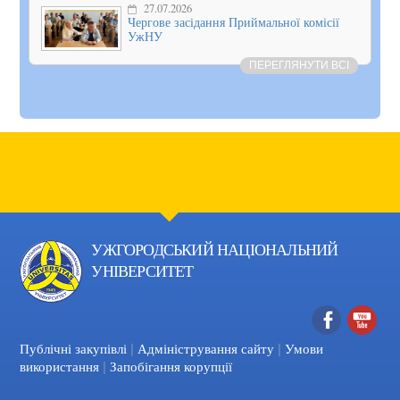
27.07.2026
Чергове засідання Приймальної комісії
УжНУ
ПЕРЕГЛЯНУТИ ВСІ
УЖГОРОДСЬКИЙ НАЦІОНАЛЬНИЙ
УНІВЕРСИТЕТ
|
|
Facebook
YouTube
Публічні закупівлі
Адміністрування сайту
Умови
|
використання
Запобігання корупції