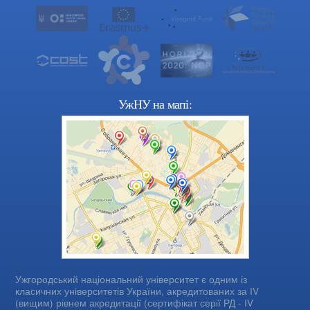
УжНУ на мапі:
Ужгородський національний університет є одним із
класичних університетів України, акредитованих за IV
(вищим) рівнем акредитації (сертифікат серії РД - IV