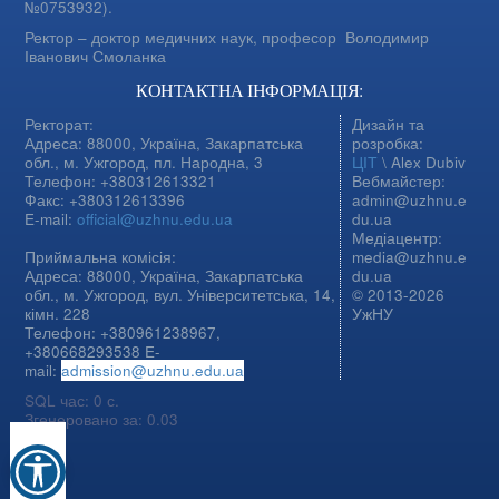
№0753932).
Ректор – доктор медичних наук, професор
Володимир
Іванович Смоланка
КОНТАКТНА ІНФОРМАЦІЯ:
Ректорат:
Дизайн та
Адреса: 88000, Україна, Закарпатська
розробка:
обл., м. Ужгород, пл. Народна, 3
ЦІТ
\ Alex Dubiv
Телефон: +380312613321
Вебмайстер:
Факс: +380312613396
admin@uzhnu.e
E-mail:
official@uzhnu.edu.ua
du.ua
Медіацентр:
Приймальна комісія:
media@uzhnu.e
Адреса: 88000, Україна, Закарпатська
du.ua
обл., м. Ужгород, вул. Університетська, 14,
© 2013-2026
кімн. 228
УжНУ
Телефон: +380961238967,
+380668293538 E-
mail:
admission@uzhnu.edu.ua
SQL час: 0 с.
Згенеровано за: 0.03