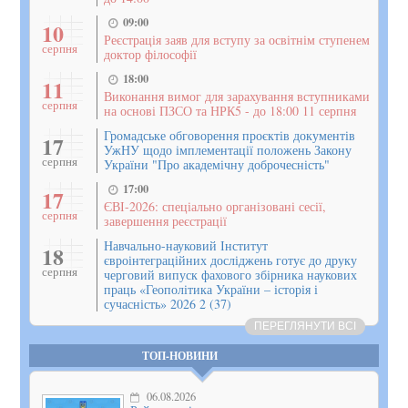
09:00
10
Реєстрація заяв для вступу за освітнім ступенем
серпня
доктор філософії
18:00
11
Виконання вимог для зарахування вступниками
серпня
на основі ПЗСО та НРК5 - до 18:00 11 серпня
Громадське обговорення проєктів документів
17
УжНУ щодо імплементації положень Закону
серпня
України "Про академічну доброчесність"
17:00
17
ЄВІ-2026: спеціально організовані сесії,
серпня
завершення реєстрації
Навчально-науковий Інститут
18
євроінтеграційних досліджень готує до друку
серпня
черговий випуск фахового збірника наукових
праць «Геополітика України – історія і
сучасність» 2026 2 (37)
ПЕРЕГЛЯНУТИ ВСІ
ТОП-НОВИНИ
06.08.2026