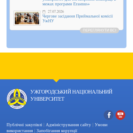
межах програми Erasmus+
27.07.2026
Чергове засідання Приймальної комісії
УжНУ
ПЕРЕГЛЯНУТИ ВСІ
УЖГОРОДСЬКИЙ НАЦІОНАЛЬНИЙ
УНІВЕРСИТЕТ
|
|
Facebook
YouTube
Публічні закупівлі
Адміністрування сайту
Умови
|
використання
Запобігання корупції