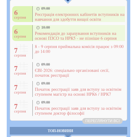
09:00
6
Реєстрація електронних кабінетів вступників на
серпня
навчання для здобуття вищої освіти
10:00
6
Рекомендація до зарахування вступників на
серпня
основі ПЗСО та НРК5 - не пізніше 6 серпня
8 - 9 серпня приймальна комісія працює з 09:00
7
до 14:00
серпня
09:00
7
ЄВІ-2026: спеціально організовані сесії,
серпня
початок реєстрації
09:00
7
Початок реєстрації заяв для вступу за освітнім
серпня
ступенем магістр на основі НРК6 / НРК7
09:00
7
Початок реєстрації заяв для вступу за освітнім
серпня
ступенем доктор філософії
ПЕРЕГЛЯНУТИ ВСІ
ТОП-НОВИНИ