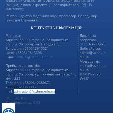
класичних університетів України, акредитованих за IV
(вищим) рівнем акредитації (сертифікат серії РД - IV
№0753932).
Ректор – доктор медичних наук, професор
Володимир
Іванович Смоланка
КОНТАКТНА ІНФОРМАЦІЯ:
Ректорат:
Дизайн та
Адреса: 88000, Україна, Закарпатська
розробка:
обл., м. Ужгород, пл. Народна, 3
ЦІТ
\ Alex Dubiv
Телефон: +380312613321
Вебмайстер:
Факс: +380312613396
admin@uzhnu.e
E-mail:
official@uzhnu.edu.ua
du.ua
Медіацентр:
Приймальна комісія:
media@uzhnu.e
Адреса: 88000, Україна, Закарпатська
du.ua
обл., м. Ужгород, вул. Університетська, 14,
© 2013-2026
кімн. 228
УжНУ
Телефон: +380961238967,
+380668293538 E-
mail:
admission@uzhnu.edu.ua
SQL час: 0 с.
Згенеровано за: 0.03