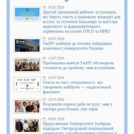
30.07.2026
Другий проміжний рейтинг вступників,
які беруть участь у широкому конкурсі для
вступу за ступенем бакалавра та магістра
медичного та фармацевтичного
спрямувань на основі ПЗСО та НРК5
09.07.2026
УжНУ увійшов до вісімки найкращих
класичних університетів України
13.07.2026
Приймальна комісія УжНУ обговорила
готовність до прийому заяв вступників
10.07.2026
Освіта на часі: спеціальності, що
створюють майбутнє — педагогічний
факультет
20.07.2026
Результати першої доби вступу: заяв у
півтора раза більше, ніж торік
09.07.2026
Представники Університету Інсбрука
відвідали Ужгородський національний
університет для обговорення співпраці в