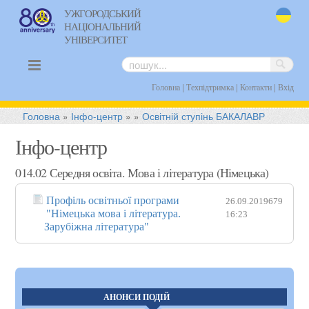
УЖГОРОДСЬКИЙ
НАЦІОНАЛЬНИЙ
uk
УНІВЕРСИТЕТ
|
|
|
Головна
Техпідтримка
Контакти
Вхід
Головна
»
Інфо-центр
»
»
Освітній ступінь БАКАЛАВР
Інфо-центр
014.02 Середня освіта. Мова і література (Німецька)
Профіль освітньої програми
26.09.2019
679
"Німецька мова і література.
16:23
Зарубіжна література"
АНОНСИ ПОДІЙ