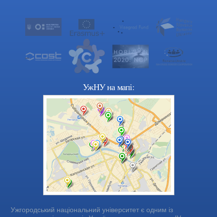
УжНУ на мапі:
Ужгородський національний університет є одним із