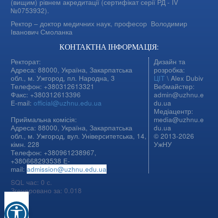
(вищим) рівнем акредитації (сертифікат серії РД - IV
№0753932).
Ректор – доктор медичних наук, професор
Володимир
Іванович Смоланка
КОНТАКТНА ІНФОРМАЦІЯ:
Ректорат:
Дизайн та
Адреса: 88000, Україна, Закарпатська
розробка:
обл., м. Ужгород, пл. Народна, 3
ЦІТ
\ Alex Dubiv
Телефон: +380312613321
Вебмайстер:
Факс: +380312613396
admin@uzhnu.e
E-mail:
official@uzhnu.edu.ua
du.ua
Медіацентр:
Приймальна комісія:
media@uzhnu.e
Адреса: 88000, Україна, Закарпатська
du.ua
обл., м. Ужгород, вул. Університетська, 14,
© 2013-2026
кімн. 228
УжНУ
Телефон: +380961238967,
+380668293538 E-
mail:
admission@uzhnu.edu.ua
SQL час: 0 с.
Згенеровано за: 0.018