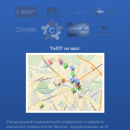
УжНУ на мапі:
Ужгородський національний університет є одним із
класичних університетів України, акредитованих за IV