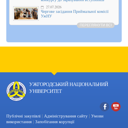
27.07.2026
Чергове засідання Приймальної комісії
УжНУ
ПЕРЕГЛЯНУТИ ВСІ
УЖГОРОДСЬКИЙ НАЦІОНАЛЬНИЙ
УНІВЕРСИТЕТ
|
|
Facebook
YouTube
Публічні закупівлі
Адміністрування сайту
Умови
|
використання
Запобігання корупції