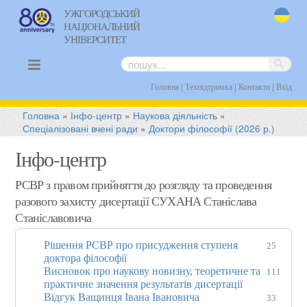
УЖГОРОДСЬКИЙ
НАЦІОНАЛЬНИЙ
uk
УНІВЕРСИТЕТ
|
|
|
Головна
Техпідтримка
Контакти
Вхід
Головна
»
Інфо-центр
»
Наукова діяльність
»
Спеціалізовані вчені ради
»
Доктори філософії (2026 р.)
Інфо-центр
РСВР з правом прийняття до розгляду та проведення
разового захисту дисертації СУХАНА Станіслава
Станіславовича
Рішення РСВР про присудження ступеня
25
доктора філософії
Висновок про наукову новизну, теоретичне та
111
практичне значення результатів дисертації
Відгук Ващинця Івана Івановича
33