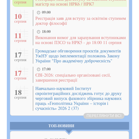
серпня
магістр на основі НРК6 / НРК7
09:00
10
Реєстрація заяв для вступу за освітнім ступенем
серпня
доктор філософії
18:00
11
Виконання вимог для зарахування вступниками
серпня
на основі ПЗСО та НРК5 - до 18:00 11 серпня
Громадське обговорення проєктів документів
17
УжНУ щодо імплементації положень Закону
серпня
України "Про академічну доброчесність"
17:00
17
ЄВІ-2026: спеціально організовані сесії,
серпня
завершення реєстрації
Навчально-науковий Інститут
18
євроінтеграційних досліджень готує до друку
серпня
черговий випуск фахового збірника наукових
праць «Геополітика України – історія і
сучасність» 2026 2 (37)
ПЕРЕГЛЯНУТИ ВСІ
ТОП-НОВИНИ