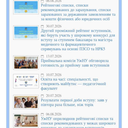
06.08.2026
Рейтингові списки, списки
рекомендованих до зарахування, списки
зарахованих за державним замовленням та
за кошти фізичних або юридичних осіб
30.07.2026
Другий проміжний рейтинг вступників,
які беруть участь у широкому конкурсі для
вступу за ступенем бакалавра та магістра
медичного та фармацевтичного
спрямувань на основі ПЗСО та НРК5
13.07.2026
Приймальна комісія УжНУ обговорила
готовність до прийому заяв вступників
10.07.2026
Освіта на часі: спеціальності, що
створюють майбутнє — педагогічний
факультет
20.07.2026
Результати першої доби вступу: заяв у
півтора раза більше, ніж торік
06.08.2026
УжНУ оприлюднив рейтингові списки та
списки рекомендованих у межах широкого
конкурсу до зарахування вступників