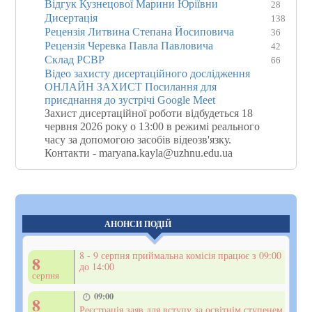
Відгук Кузнецової Марини Юріївни
28
Дисертація
138
Рецензія Литвина Степана Йосиповича
36
Рецензія Черевка Павла Павловича
42
Склад РСВР
66
Відео захисту дисертаційного дослідження
ОНЛАЙН ЗАХИСТ Посилання для
приєднання до зустрічі Google Meet
Захист дисертаційної роботи відбудеться 18
червня 2026 року о 13:00 в режимі реального
часу за допомогою засобів відеозв'язку.
Контакти - maryana.kayla@uzhnu.edu.ua
АНОНСИ ПОДІЙ
8 - 9 серпня приймальна комісія працює з 09:00
8
до 14:00
серпня
09:00
8
Реєстрація заяв для вступу за освітнім ступенем