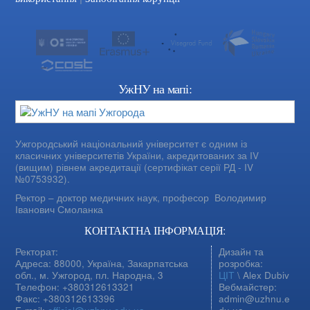
УжНУ на мапі:
Ужгородський національний університет є одним із
класичних університетів України, акредитованих за IV
(вищим) рівнем акредитації (сертифікат серії РД - IV
№0753932).
Ректор – доктор медичних наук, професор
Володимир
Іванович Смоланка
КОНТАКТНА ІНФОРМАЦІЯ:
Ректорат:
Дизайн та
Адреса: 88000, Україна, Закарпатська
розробка:
обл., м. Ужгород, пл. Народна, 3
ЦІТ
\ Alex Dubiv
Телефон: +380312613321
Вебмайстер:
Факс: +380312613396
admin@uzhnu.e