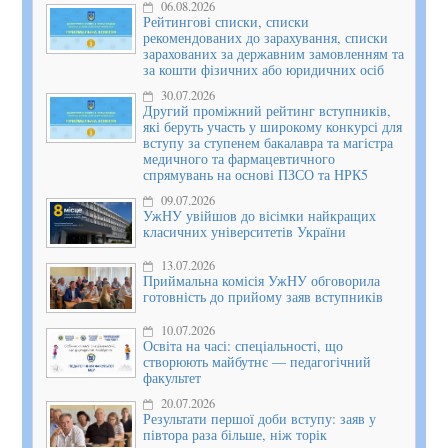
06.08.2026
Рейтингові списки, списки
рекомендованих до зарахування, списки
зарахованих за державним замовленням та
за кошти фізичних або юридичних осіб
30.07.2026
Другий проміжний рейтинг вступників,
які беруть участь у широкому конкурсі для
вступу за ступенем бакалавра та магістра
медичного та фармацевтичного
спрямувань на основі ПЗСО та НРК5
09.07.2026
УжНУ увійшов до вісімки найкращих
класичних університетів України
13.07.2026
Приймальна комісія УжНУ обговорила
готовність до прийому заяв вступників
10.07.2026
Освіта на часі: спеціальності, що
створюють майбутнє — педагогічний
факультет
20.07.2026
Результати першої доби вступу: заяв у
півтора раза більше, ніж торік