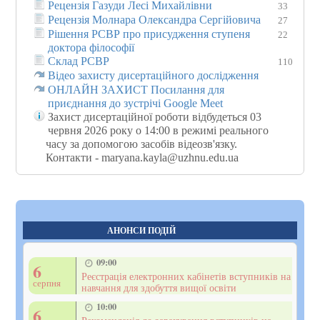
Рецензія Газуди Лесі Михайлівни
33
Рецензія Молнара Олександра Сергійовича
27
Рішення РСВР про присудження ступеня
22
доктора філософії
Склад РСВР
110
Відео захисту дисертаційного дослідження
ОНЛАЙН ЗАХИСТ Посилання для
приєднання до зустрічі Google Meet
Захист дисертаційної роботи відбудеться 03
червня 2026 року о 14:00 в режимі реального
часу за допомогою засобів відеозв'язку.
Контакти - maryana.kayla@uzhnu.edu.ua
АНОНСИ ПОДІЙ
09:00
6
Реєстрація електронних кабінетів вступників на
серпня
навчання для здобуття вищої освіти
10:00
6