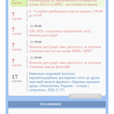
Рекомендація до зарахування вступників на
серпня
основі ПЗСО та НРК5 - не пізніше 6 серпня
8 - 9 серпня приймальна комісія працює з 09:00
7
до 14:00
серпня
09:00
7
ЄВІ-2026: спеціально організовані сесії,
серпня
початок реєстрації
09:00
7
Початок реєстрації заяв для вступу за освітнім
серпня
ступенем магістр на основі НРК6 / НРК7
09:00
7
Початок реєстрації заяв для вступу за освітнім
серпня
ступенем доктор філософії
Навчально-науковий Інститут
17
євроінтеграційних досліджень готує до друку
серпня
черговий випуск фахового збірника наукових
праць «Геополітика України – історія і
сучасність» 2026 2 (37)
ПЕРЕГЛЯНУТИ ВСІ
ТОП-НОВИНИ