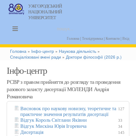
УЖГОРОДСЬКИЙ
НАЦІОНАЛЬНИЙ
uk
УНІВЕРСИТЕТ
|
|
|
Головна
Техпідтримка
Контакти
Вхід
Головна
»
Інфо-центр
»
Наукова діяльність
»
Спеціалізовані вчені ради
»
Доктори філософії (2026 р.)
Інфо-центр
РСВР з правом прийняття до розгляду та проведення
разового захисту дисертації МОЛЕНДИ Андрія
Романовича
Висновок про наукову новизну, теоретичне та
127
практичне значення результатів дисертації
Відгук Король Світлани Яківни
33
Відгук Мискіна Юрія Ігоревича
34
Дисертація
145