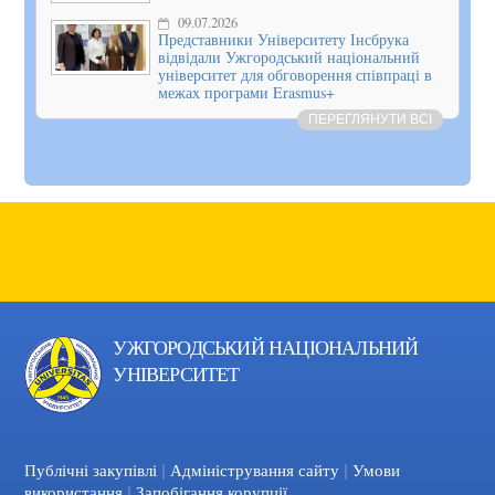
09.07.2026
Представники Університету Інсбрука
відвідали Ужгородський національний
університет для обговорення співпраці в
межах програми Erasmus+
ПЕРЕГЛЯНУТИ ВСІ
УЖГОРОДСЬКИЙ НАЦІОНАЛЬНИЙ
УНІВЕРСИТЕТ
|
|
Facebook
YouTube
Публічні закупівлі
Адміністрування сайту
Умови
|
використання
Запобігання корупції