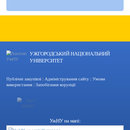
УЖГОРОДСЬКИЙ НАЦІОНАЛЬНИЙ
УНІВЕРСИТЕТ
|
|
Facebook
YouTube
Публічні закупівлі
Адміністрування сайту
Умови
|
використання
Запобігання корупції
УжНУ на мапі: