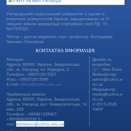
Ужгородський національний університет є одним із
класичних університетів України, акредитованих за IV
(вищим) рівнем акредитації (сертифікат серії РД - IV
№0753932).
Ректор – доктор медичних наук, професор
Володимир
Іванович Смоланка
КОНТАКТНА ІНФОРМАЦІЯ:
Ректорат:
Дизайн та
Адреса: 88000, Україна, Закарпатська
розробка:
обл., м. Ужгород, пл. Народна, 3
ЦІТ
\ Alex Dubiv
Телефон: +380312613321
Вебмайстер:
Факс: +380312613396
admin@uzhnu.e
E-mail:
official@uzhnu.edu.ua
du.ua
Медіацентр:
Приймальна комісія:
media@uzhnu.e
Адреса: 88000, Україна, Закарпатська
du.ua
обл., м. Ужгород, вул. Університетська, 14,
© 2013-2026
кімн. 228
УжНУ
Телефон: +380961238967,
+380668293538 E-
mail:
admission@uzhnu.edu.ua