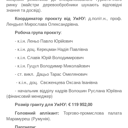
ринку (майстри деревообробники шукають відповідні
знання та досвід).
Координатор проєкту від УжНУ:
д.політ.н., проф.
Лендьел Мирослава Олександрівна.
Робоча група проєкту
:
- к.і.н. Леньо Павло Юрійович
- к.і.н. доц. Керецман Надія Павлівна
- к.і.н. Славік Юрій Володимирович
- к.і.н. Гуцул Володимир Миколайович
- ст. викл. Дацьо Тарас Омелянович
- к.і.н., доц. Свєженцева Оксана Іванівна
- начальник відділу кадрів Волошин Руслана Юріївна
(фінансовий менеджер)
Розмір гранту для УжНУ:
€
119 952,00
Головний аплікант:
Торгово-промислова палата
Марамуреш (Румунія).
Партнери: