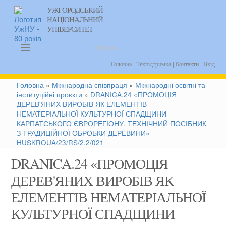
УЖГОРОДСЬКИЙ
НАЦІОНАЛЬНИЙ
uk
en
УНІВЕРСИТЕТ
|
|
|
Головна
Техпідтримка
Контакти
Вхід
Головна
»
Міжнародна співпраця
»
Міжнародні освітні та
інституційні проєкти
»
DRANICA.24 «ПРОМОЦІЯ
ДЕРЕВ'ЯНИХ ВИРОБІВ ЯК ЕЛЕМЕНТІВ
НЕМАТЕРІАЛЬНОЇ КУЛЬТУРНОЇ СПАДЩИНИ
КАРПАТСЬКОГО ЄВРОРЕГІОНУ. ТЕХНІЧНИЙ ПОСІБНИК
З ТРАДИЦІЙНОЇ ОБРОБКИ ДЕРЕВИНИ»
HUSKROUA/23/RS/2.2/021
DRANICA.24 «ПРОМОЦІЯ
ДЕРЕВ'ЯНИХ ВИРОБІВ ЯК
ЕЛЕМЕНТІВ НЕМАТЕРІАЛЬНОЇ
КУЛЬТУРНОЇ СПАДЩИНИ