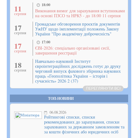
18:00
11
Виконання вимог для зарахування вступниками
серпня
на основі ПЗСО та НРК5 - до 18:00 11 серпня
Громадське обговорення проєктів документів
17
УжНУ щодо імплементації положень Закону
серпня
України "Про академічну доброчесність"
17:00
17
ЄВІ-2026: спеціально організовані сесії,
серпня
завершення реєстрації
Навчально-науковий Інститут
18
євроінтеграційних досліджень готує до друку
серпня
черговий випуск фахового збірника наукових
праць «Геополітика України – історія і
сучасність» 2026 2 (37)
ПЕРЕГЛЯНУТИ ВСІ
ТОП-НОВИНИ
06.08.2026
Рейтингові списки, списки
рекомендованих до зарахування, списки
зарахованих за державним замовленням та
за кошти фізичних або юридичних осіб