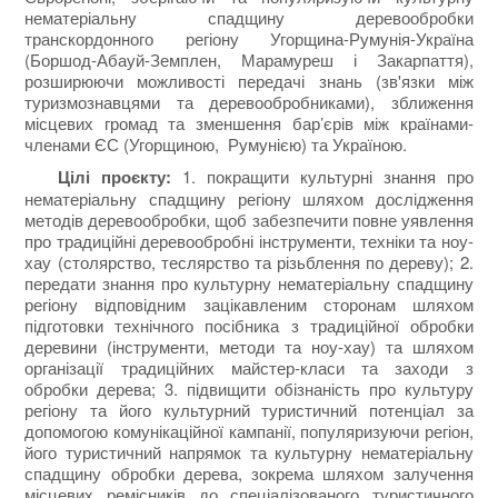
нематеріальну спадщину деревообробки
транскордонного регіону Угорщина-Румунія-Україна
(Боршод-Абауй-Земплен, Марамуреш і Закарпаття),
розширюючи можливості передачі знань (зв'язки між
туризмознавцями та деревообробниками), зближення
місцевих громад та зменшення бар’єрів між країнами-
членами ЄС (Угорщиною, Румунією) та Україною.
Цілі проєкту:
1.
покращити культурні знання про
нематеріальну спадщину регіону
шляхом дослідження
методів деревообробки, щоб забезпечити повне уявлення
про традиційні деревообробні інструменти, техніки та ноу-
хау (столярство, теслярство та різьблення по дереву); 2.
передати знання про культурну нематеріальну спадщину
регіону відповідним зацікавленим сторонам
шляхом
підготовки технічного посібника з традиційної обробки
деревини (інструменти, методи та ноу-хау) та шляхом
організації традиційних майстер-класи та заходи з
обробки дерева; 3.
підвищити обізнаність про культуру
регіону та його культурний туристичний потенціал
за
допомогою комунікаційної кампанії, популяризуючи регіон,
його туристичний напрямок та культурну нематеріальну
спадщину обробки дерева, зокрема шляхом залучення
місцевих ремісників до спеціалізованого туристичного