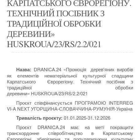
КАРПАТСЬКОГО ЄВРОРЕГІОНУ.
ТЕХНІЧНИЙ ПОСІБНИК З
ТРАДИЦІЙНОЇ ОБРОБКИ
ДЕРЕВИНИ»
HUSKROUA/23/RS/2.2/021
Назва:
DRANICA.24
«
Промоція дерев'яних виробів
як елементів нематеріальної культурної спадщини
Карпатського Єврорегіону. Технічний посібник з
традиційної обробки
деревини»
HUSKROUA
/23/
RS
/2.2/021
Проєкт співфінансується ПРОГРАМОЮ INTERREG
VI-A NEXT УГОРЩИНА-СЛОВАЧЧИНА-РУМУНІЯ-Україна
Тривалість проєкту:
01.01.2025-31.12.2026
Проєкт DRANICA.24 має на меті покращити
транскордонне співробітництво в Карпатському
Єврорегіоні, зберігаючи та популяризуючи культурну