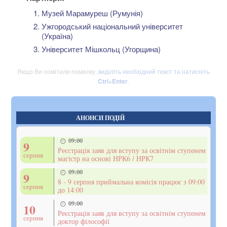
Музей Марамуреш (Румунія)
Ужгородський національний університет
(Україна)
Університет Мішкольц (Угорщина)
Якщо Ви помітили помилку,
виділіть необхідний текст та натисніть
Ctrl+Enter
.
АНОНСИ ПОДІЙ
09:00
9
Реєстрація заяв для вступу за освітнім ступенем
серпня
магістр на основі НРК6 / НРК7
09:00
9
8 - 9 серпня приймальна комісія працює з 09:00
серпня
до 14:00
09:00
10
Реєстрація заяв для вступу за освітнім ступенем
серпня
доктор філософії