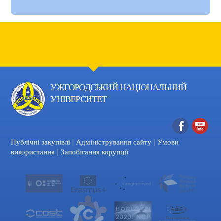
УЖГОРОДСЬКИЙ НАЦІОНАЛЬНИЙ
УНІВЕРСИТЕТ
|
|
Facebook
YouTube
Публічні закупівлі
Адміністрування сайту
Умови
|
використання
Запобігання корупції