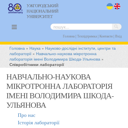
УЖГОРОДСЬКИЙ
НАЦІОНАЛЬНИЙ
uk
en
УНІВЕРСИТЕТ
|
|
|
Головна
Техпідтримка
Контакти
Вхід
Головна
»
Наука
»
Науково-дослідні інститути, центри та
лабораторії
»
Навчально-наукова мікротронна
лабораторія імені Володимира Шкода-Ульянова
»
Співробітники лабораторії
НАВЧАЛЬНО-НАУКОВА
МІКРОТРОННА ЛАБОРАТОРІЯ
ІМЕНІ ВОЛОДИМИРА ШКОДА-
УЛЬЯНОВА
Про нас
Історія лабораторії