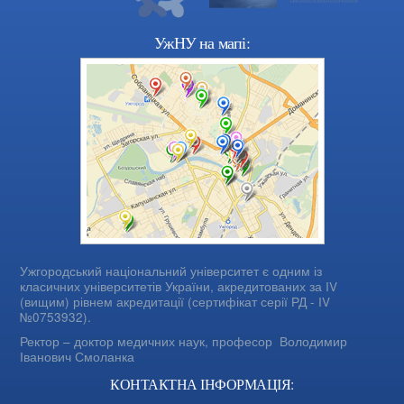
УжНУ на мапі:
Ужгородський національний університет є одним із
класичних університетів України, акредитованих за IV
(вищим) рівнем акредитації (сертифікат серії РД - IV
№0753932).
Ректор – доктор медичних наук, професор
Володимир
Іванович Смоланка
КОНТАКТНА ІНФОРМАЦІЯ: