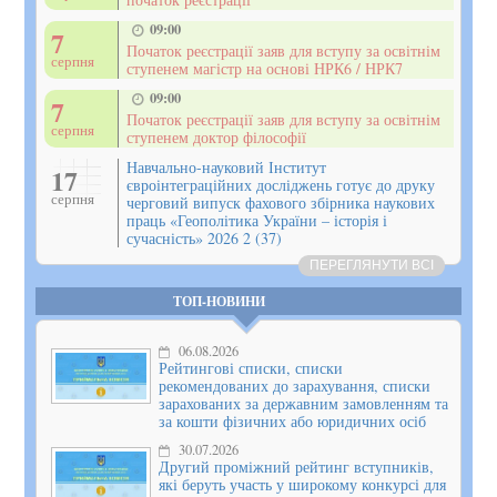
09:00
7
Початок реєстрації заяв для вступу за освітнім
серпня
ступенем магістр на основі НРК6 / НРК7
09:00
7
Початок реєстрації заяв для вступу за освітнім
серпня
ступенем доктор філософії
Навчально-науковий Інститут
17
євроінтеграційних досліджень готує до друку
серпня
черговий випуск фахового збірника наукових
праць «Геополітика України – історія і
сучасність» 2026 2 (37)
ПЕРЕГЛЯНУТИ ВСІ
ТОП-НОВИНИ
06.08.2026
Рейтингові списки, списки
рекомендованих до зарахування, списки
зарахованих за державним замовленням та
за кошти фізичних або юридичних осіб
30.07.2026
Другий проміжний рейтинг вступників,
які беруть участь у широкому конкурсі для