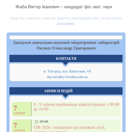
Жаба Віктор Іванович – кандидат фіз.-мат. наук
Якщо Ви помітили помилку,
виділіть необхідний текст та натисніть
Ctrl+Enter
.
Завідувач навчально-наукової мікротронної лабораторії
Окунєв Олександр Григорович
КОНТАКТИ
м. Ужгород, вул. Капітульна, 9А
dep-nuclphys@uzhnu.edu.ua
АНОНСИ ПОДІЙ
8 - 9 серпня приймальна комісія працює з 09:00
7
до 14:00
серпня
09:00
7
ЄВІ-2026: спеціально організовані сесії,
серпня
початок реєстрації