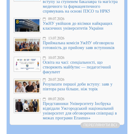
вступу за ступенем бакалавра та магістра
медичного та фармацевтичного
спрямувань на основі ПЗСО та НРК5
09.07.2026
УжНУ увійшов до вісімки найкращих
класичних університетів України
13.07.2026
Приймальна комісія УжНУ обговорила
готовність до прийому заяв вступників
10.07.2026
Освіта на часі: спеціальності, що
створюють майбутнє — педагогічний
факультет
20.07.2026
Результати першої доби вступу: заяв у
півтора раза більше, ніж торік
09.07.2026
Представники Університету Інсбрука
відвідали Ужгородський національний
університет для обговорення співпраці в
межах програми Erasmus+
ПЕРЕГЛЯНУТИ ВСІ