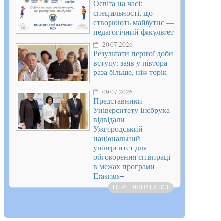
Освіта на часі:
спеціальності, що
створюють майбутнє —
педагогічний факультет
20.07.2026
Результати першої доби
вступу: заяв у півтора
раза більше, ніж торік
09.07.2026
Представники
Університету Інсбрука
відвідали
Ужгородський
національний
університет для
обговорення співпраці
в межах програми
Erasmus+
ПЕРЕГЛЯНУТИ ВСІ