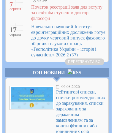
09:00
7
Початок реєстрації заяв для вступу
серпня
за освітнім ступенем доктор
філософії
Навчально-науковий Інститут
17
євроінтеграційних досліджень готує
серпня
до друку черговий випуск фахового
збірника наукових праць
«Геополітика України – історія і
сучасність» 2026 2 (37)
ПЕРЕГЛЯНУТИ ВСІ
ТОП-НОВИНИ
06.08.2026
Рейтингові списки,
списки рекомендованих
до зарахування, списки
зарахованих за
державним
замовленням та за
кошти фізичних або
юридичних осіб