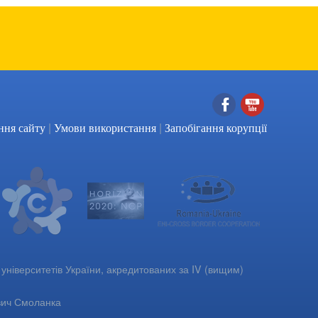
|
|
Facebook
YouTube
ння сайту
Умови використання
Запобігання корупції
університетів України, акредитованих за IV (вищим)
вич Смоланка