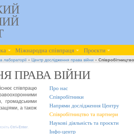
КИЙ
НИЙ
Т
ка
Міжнародна співпраця
Проєкти
та лабораторії
»
Центр дослідження права війни
»
Співробітництво
Я ПРАВА ВІЙНИ
ійснює співпрацю
Про нас
равоохоронними
Співробітники
я, громадськими
Напрями дослідження Центру
заціями, а також
Співробітництво та партнери
Наукові діяльність та проєкти
исніть
Ctrl+Enter
.
Інфо-центр