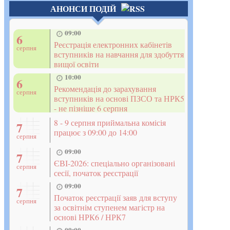
АНОНСИ ПОДІЙ
09:00
6
Реєстрація електронних кабінетів
серпня
вступників на навчання для здобуття
вищої освіти
10:00
6
Рекомендація до зарахування
серпня
вступників на основі ПЗСО та НРК5
- не пізніше 6 серпня
8 - 9 серпня приймальна комісія
7
працює з 09:00 до 14:00
серпня
09:00
7
ЄВІ-2026: спеціально організовані
серпня
сесії, початок реєстрації
09:00
7
Початок реєстрації заяв для вступу
серпня
за освітнім ступенем магістр на
основі НРК6 / НРК7