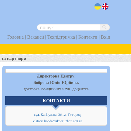
uk
en
|
|
|
|
Головна
Вакансії
Техпідтримка
Контакти
Вхід
 та партнери
Директорка Центру:
Боброва Юлія Юріївна,
докторка юридичних наук, доцентка
КОНТАКТИ
вул. Капітульна, 26, м. Ужгород
viktoria.bondarenko@uzhnu.edu.ua