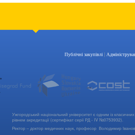
|
Публічні закупівлі
Адмініструва
Ужгородський національний університет є одним із класичних 
рівнем акредитації (сертифікат серії РД - IV №0753932).
Ректор – доктор медичних наук, професор
Володимир Івано