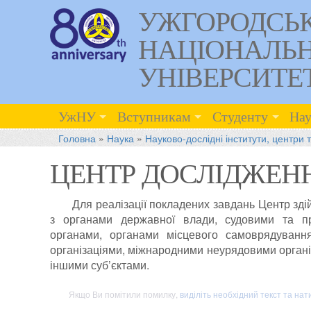
УЖГОРОДСЬ
НАЦІОНАЛЬ
УНІВЕРСИТЕ
УжНУ
Вступникам
Студенту
Нау
Головна
»
Наука
»
Науково-дослідні інститути, центри 
ЦЕНТР ДОСЛІДЖЕНН
Для реалізації покладених завдань Центр зд
з органами державної влади, судовими та п
органами, органами місцевого самоврядуванн
організаціями, міжнародними неурядовими органі
іншими суб’єктами.
Якщо Ви помітили помилку,
виділіть необхідний текст та нат