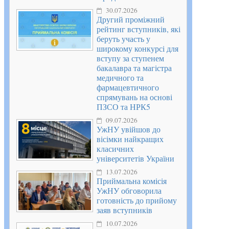
30.07.2026
Другий проміжний
рейтинг вступників, які
беруть участь у
широкому конкурсі для
вступу за ступенем
бакалавра та магістра
медичного та
фармацевтичного
спрямувань на основі
ПЗСО та НРК5
09.07.2026
УжНУ увійшов до
вісімки найкращих
класичних
університетів України
13.07.2026
Приймальна комісія
УжНУ обговорила
готовність до прийому
заяв вступників
10.07.2026