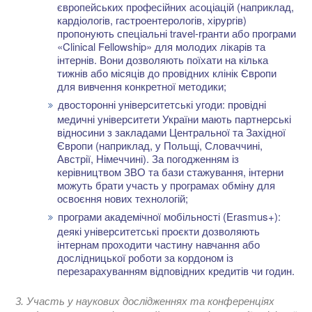
європейських професійних асоціацій (наприклад,
кардіологів, гастроентерологів, хірургів)
пропонують спеціальні travel-гранти або програми
«Clinical Fellowship» для молодих лікарів та
інтернів. Вони дозволяють поїхати на кілька
тижнів або місяців до провідних клінік Європи
для вивчення конкретної методики;
двосторонні університетські угоди: провідні
медичні університети України мають партнерські
відносини з закладами Центральної та Західної
Європи (наприклад, у Польщі, Словаччині,
Австрії, Німеччині). За погодженням із
керівництвом ЗВО та бази стажування, інтерни
можуть брати участь у програмах обміну для
освоєння нових технологій;
програми академічної мобільності (Erasmus+):
деякі університетські проєкти дозволяють
інтернам проходити частину навчання або
дослідницької роботи за кордоном із
перезарахуванням відповідних кредитів чи годин.
3. Участь у наукових дослідженнях та конференціях