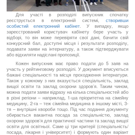
Для участі в розподілі випускник спочатку
реєструється в електронній системі,
створивши
особистий електронний кабінет
. У випадку, якщо
зареєстрований користувач кабінету бере участь у
відборі, то він може перевіряти свої дані, бачити свій
конкурсний бал, доступні місця і результати розподілу,
подавати заяви на інтернатуру, а також підтверджувати
або відхиляти надіслані пропозиції.
Кожен випускник має право подати до 5 заяв на
участь у рейтинговому розподілі. У документ вписуються
бажані спеціальності та місця проходження інтернатури.
Також у кожному з них вказується спеціальність, заклад
вищої освіти та заклад охорони здоров’я. Таким чином,
можна подати заяви відразу на кілька спеціальностей або
в різні регіони – наприклад, 1-ша пріоритетна на сімейну
медицину, 2-га – теж сімейна медицина в іншому місті, 3-
тя – внутрішні хвороби тощо. Під час подання документу
обирається вакантна посада за спеціальністю, заклад
охорони здоров’я для практичної частини та заклад вищої
освіти для освітньої. Саме ці три критерії (спеціальність/
посада, лікарня і університет) і формують один варіант