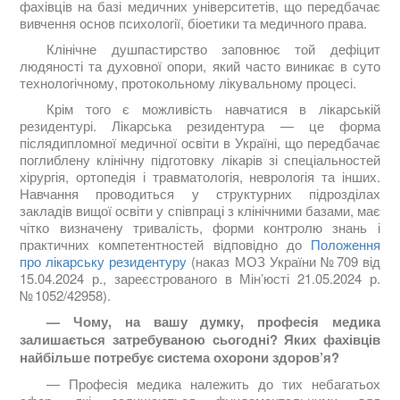
фахівців на базі медичних університетів, що передбачає
вивчення основ психології, біоетики та медичного права.
Клінічне душпастирство заповнює той дефіцит
людяності та духовної опори, який часто виникає в суто
технологічному, протокольному лікувальному процесі.
Крім того є можливість навчатися в лікарській
резидентурі. Лікарська резидентура — це форма
післядипломної медичної освіти в Україні, що передбачає
поглиблену клінічну підготовку лікарів зі спеціальностей
хірургія, ортопедія і травматологія, неврологія та інших.
Навчання проводиться у структурних підрозділах
закладів вищої освіти у співпраці з клінічними базами, має
чітко визначену тривалість, форми контролю знань і
практичних компетентностей відповідно до
Положення
про лікарську резидентуру
(наказ МОЗ України № 709 від
15.04.2024 р., зареєстрованого в Мін’юсті 21.05.2024 р.
№ 1052/42958).
— Чому, на вашу думку, професія медика
залишається затребуваною сьогодні? Яких фахівців
найбільше потребує система охорони здоров’я?
— Професія медика належить до тих небагатьох