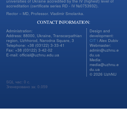
universities of Ukraine accredited by the IV (highest) level of
accreditation (certificate series RD - IV №0753932).
Rector – MD, Professor.
Vladimir Smolanka.
CONTACT INFORMATION:
Administration:
Design and
Address: 88000, Ukraine, Transcarpathian
development:
region, Uzhhorod, Narodna Square, 3
CIT
\ Alex Dubiv
Telephone: +38 (03122) 3-33-41
Webmaster:
Fax: +38 (03122) 3-42-02
admin@uzhnu.e
E-mail: official@uzhnu.edu.ua
du.ua
Media:
media@uzhnu.e
du.ua
© 2026 UzhNU
SQL час: 0 с.
Згенеровано за: 0.059