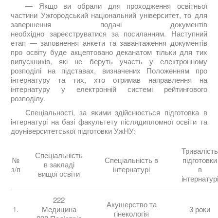
— Якщо ви обрали для проходження освітньої
частини Ужгородський національний університет, то для
завершення подачі документів
необхідно зареєструватися за посиланням. Наступний
етап — заповнення анкети та завантаження документів
про освіту буде акцептовано деканатом тільки для тих
випускників, які не беруть участь у електронному
розподілі на підставах, визначених Положенням про
інтернатуру та тих, хто отримав направлення на
інтернатуру у електронній системі рейтингового
розподілу.
Спеціальності, за якими здійснюється підготовка в
інтернатурі на базі факультету післядипломної освіти та
доуніверситетської підготовки УжНУ:
Триваліст
Спеціальність
№
Спеціальність в
підготовки
в закладі
з/п
інтернатурі
в
вищої освіти
інтернатур
222
Акушерство та
1.
Медицина
3 роки
гінекологія