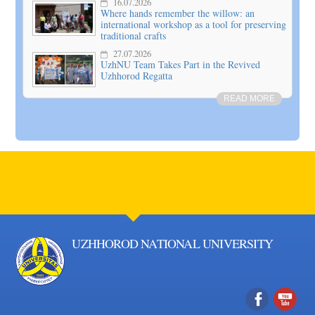
16.07.2026
Where hands remember the willow: an
international workshop as a tool for preserving
traditional crafts
27.07.2026
UzhNU Team Takes Part in the Revived
Uzhhorod Regatta
READ MORE
UZHHOROD NATIONAL UNIVERSITY