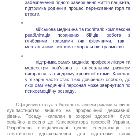
забезпечення гідного завершення життя пацієнта,
підтримка родини в процесі переживання горя та
втрати.
військова медицина та госпіталі: комплексна
реабілітація поранених бійців, робота з
глибокими травмами (як фізичними, так і
ментальними, зокрема «моральною травмою»).
підтримка самих медиків: професія лікаря та
медсестри пов'язана з колосальним ризиком
вигорання та синдрому хронічної втоми. Капелан
у лікарні часто стає тією довіреною особою, до
якої сам медичний персонал може звернутися по
психоемоційну розраду.
Офіційний статус в Україні: останніми роками клінічне
душпастирство вийшло на професійний державний
рівень. Посаду «капелан в охороні здоров’я» було
офіційно внесено до Класифікатора професій України.
Розроблено спеціалізовані цикли спеціалізації та
тематичного удосконалення для підготовки таких