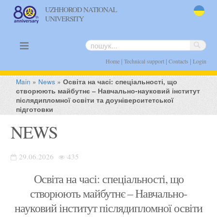
UZHHOROD NATIONAL
UNIVERSITY
uk
|
|
|
Home
Technical support
Contacts
Login
Main
»
News
»
Освіта на часі: спеціальності, що
створюють майбутнє – Навчально-науковий інститут
післядипломної освіти та доуніверситетської
підготовки
NEWS
29.06.2026
435
Освіта на часі: спеціальності, що
створюють майбутнє – Навчально-
науковий інститут післядипломної освіти