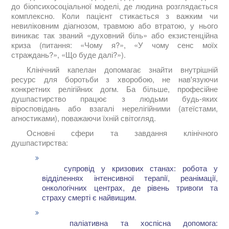
до біопсихосоціальної моделі, де людина розглядається
комплексно. Коли пацієнт стикається з важким чи
невиліковним діагнозом, травмою або втратою, у нього
виникає так званий «духовний біль» або екзистенційна
криза (питання: «Чому я?», «У чому сенс моїх
страждань?», «Що буде далі?»).
Клінічний капелан допомагає знайти внутрішній
ресурс для боротьби з хворобою, не нав'язуючи
конкретних релігійних догм. Ба більше, професійне
душпастирство працює з людьми будь-яких
віросповідань або взагалі нерелігійними (атеїстами,
агностиками), поважаючи їхній світогляд.
Основні сфери та завдання клінічного
душпастирства:
супровід у кризових станах: робота у
відділеннях інтенсивної терапії, реанімації,
онкологічних центрах, де рівень тривоги та
страху смерті є найвищим.
паліативна та хоспісна допомога: