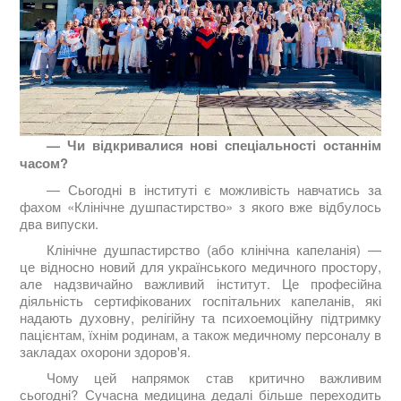
— Чи відкривалися нові спеціальності останнім
часом?
— Сьогодні в інституті є можливість навчатись за
фахом «Клінічне душпастирство» з якого вже відбулось
два випуски.
Клінічне душпастирство (або клінічна капеланія) —
це відносно новий для українського медичного простору,
але надзвичайно важливий інститут. Це професійна
діяльність сертифікованих госпітальних капеланів, які
надають духовну, релігійну та психоемоційну підтримку
пацієнтам, їхнім родинам, а також медичному персоналу в
закладах охорони здоров'я.
Чому цей напрямок став критично важливим
сьогодні? Сучасна медицина дедалі більше переходить