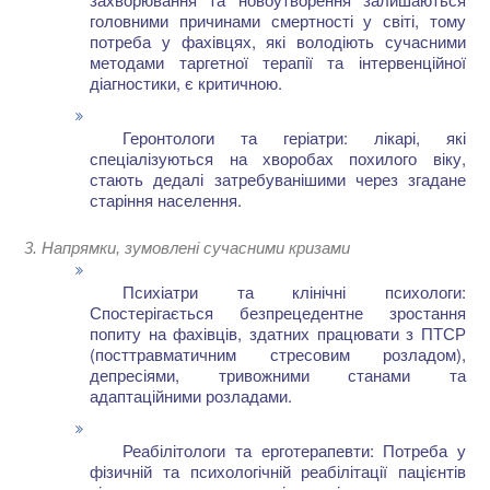
головними причинами смертності у світі, тому
потреба у фахівцях, які володіють сучасними
методами таргетної терапії та інтервенційної
діагностики, є критичною.
Геронтологи та геріатри: лікарі, які
спеціалізуються на хворобах похилого віку,
стають дедалі затребуванішими через згадане
старіння населення.
3. Напрямки, зумовлені сучасними кризами
Психіатри та клінічні психологи:
Спостерігається безпрецедентне зростання
попиту на фахівців, здатних працювати з ПТСР
(посттравматичним стресовим розладом),
депресіями, тривожними станами та
адаптаційними розладами.
Реабілітологи та ерготерапевти: Потреба у
фізичній та психологічній реабілітації пацієнтів