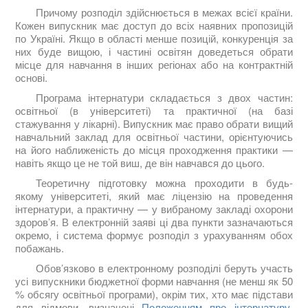
Причому розподіл здійснюється в межах всієї країни.
Кожен випускник має доступ до всіх наявних пропозицій
по Україні. Якщо в області менше позицій, конкуренція за
них буде вищою, і частині освітян доведеться обрати
місце для навчання в інших регіонах або на контрактній
основі.
Програма інтернатури складається з двох частин:
освітньої (в університеті) та практичної (на базі
стажування у лікарні). Випускник має право обрати вищий
навчальний заклад для освітньої частини, орієнтуючись
на його наближеність до місця проходження практики —
навіть якщо це не той виш, де він навчався до цього.
Теоретичну підготовку можна проходити в будь-
якому університеті, який має ліцензію на проведення
інтернатури, а практичну — у вибраному закладі охорони
здоров’я. В електронній заяві ці два пункти зазначаються
окремо, і система формує розподіл з урахуванням обох
побажань.
Обов’язково в електронному розподілі беруть участь
усі випускники бюджетної форми навчання (не менш як 50
% обсягу освітньої програми), окрім тих, хто має підстави
для відмови, визначені
Положенням про інтернатуру
.