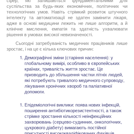
сфер, які залишаються фундаментальними для
суспільства за будь-яких економічних, політичних чи
технологічних умов. Навіть стрімкий розвиток штучного
інтелекту та автоматизації не здатен замінити лікаря,
адже в основі медицини лежить не лише алгоритм, а й
клінічне мислення, емпатія та здатність ухвалювати
рішення в умовах високої невизначеності.
Сьогодні затребуваність медичних працівників лише
зростає, і на це є кілька ключових причин:
Демографічні зміни (старіння населення): у
глобальному вимірі, особливо в європейських
країнах, тривалість життя зростає. Це
призводить до збільшення частки літніх людей,
які потребують тривалого медичного супроводу,
лікування хронічних хвороб та паліативної
допомоги.
Епідеміологічні виклики: поява нових інфекцій,
поширення антибіотикорезистентності, а також
стрімке зростання кількості неінфекційних
захворювань (серцево-судинних, онкологічних,
цукрового діабету) вимагають постійної
присутності висококваліфікованих фахівців.