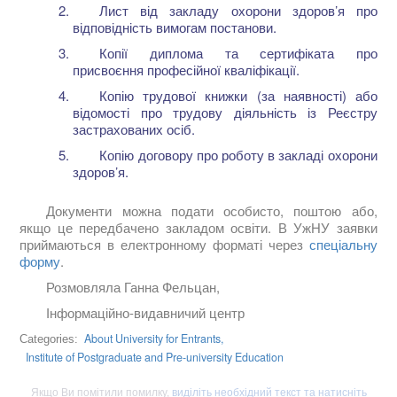
Лист від закладу охорони здоров’я про
відповідність вимогам постанови.
Копії диплома та сертифіката про
присвоєння професійної кваліфікації.
Копію трудової книжки (за наявності) або
відомості про трудову діяльність із Реєстру
застрахованих осіб.
Копію договору про роботу в закладі охорони
здоров’я.
Документи можна подати особисто, поштою або,
якщо це передбачено закладом освіти. В УжНУ заявки
приймаються в електронному форматі через
спеціальну
форму
.
Розмовляла Ганна Фельцан,
Інформаційно-видавничий центр
About University for Entrants,
Categories:
Institute of Postgraduate and Pre-university Education
Якщо Ви помітили помилку,
виділіть необхідний текст та натисніть