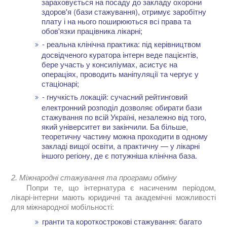
зараховується на посаду до закладу охорони
здоров'я (бази стажування), отримує заробітну
плату і на нього поширюються всі права та
обов'язки працівника лікарні;
- реальна клінічна практика: під керівництвом
досвідченого куратора інтерн веде пацієнтів,
бере участь у консиліумах, асистує на
операціях, проводить маніпуляції та чергує у
стаціонарі;
- гнучкість локацій: сучасний рейтинговий
електронний розподіл дозволяє обирати бази
стажування по всій Україні, незалежно від того,
який університет ви закінчили. Ба більше,
теоретичну частину можна проходити в одному
закладі вищої освіти, а практичну — у лікарні
іншого регіону, де є потужніша клінічна база.
2. Міжнародні стажування та програми обміну
Попри те, що інтернатура є насиченим періодом,
лікарі-інтерни мають юридичні та академічні можливості
для міжнародної мобільності:
гранти та короткострокові стажування: багато