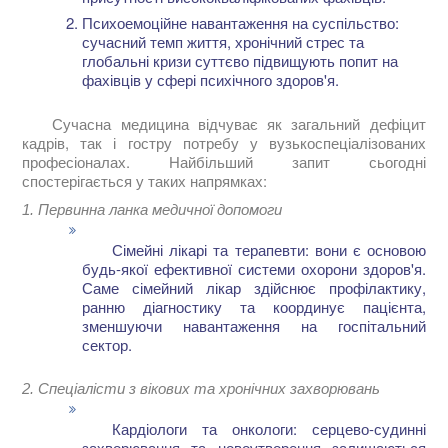
Психоемоційне навантаження на суспільство:
сучасний темп життя, хронічний стрес та
глобальні кризи суттєво підвищують попит на
фахівців у сфері психічного здоров'я.
Сучасна медицина відчуває як загальний дефіцит
кадрів, так і гостру потребу у вузькоспеціалізованих
професіоналах. Найбільший запит сьогодні
спостерігається у таких напрямках:
1. Первинна ланка медичної допомоги
Сімейні лікарі та терапевти: вони є основою
будь-якої ефективної системи охорони здоров'я.
Саме сімейний лікар здійснює профілактику,
ранню діагностику та координує пацієнта,
зменшуючи навантаження на госпітальний
сектор.
2. Спеціалісти з вікових та хронічних захворювань
Кардіологи та онкологи: серцево-судинні
захворювання та новоутворення залишаються