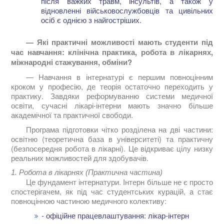
після важких травм, інсультів, а також у
відновленні військовослужбовців та цивільних
осіб є однією з найгостріших.
—
Які практичні можливості мають студенти під
час навчання: клінічна практика, робота в лікарнях,
міжнародні стажування, обміни?
— Навчання в інтернатурі є першим повноцінним
кроком у професію, де теорія остаточно переходить у
практику. Завдяки реформуванню системи медичної
освіти, сучасні лікарі-інтерни мають значно більше
академічної та практичної свободи.
Програма підготовки чітко розділена на дві частини:
освітню (теоретична база в університеті) та практичну
(безпосередня робота в лікарні). Це відкриває цілу низку
реальних можливостей для здобувачів.
1. Робота в лікарнях (Практична частина)
Це фундамент інтернатури. Інтерн більше не є просто
спостерігачем, як під час студентських курацій, а стає
повноцінною частиною медичного колективу:
- офіційне працевлаштування: лікар-інтерн