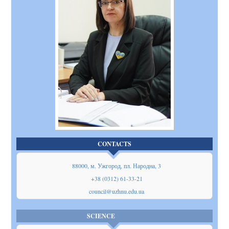
CONTACTS
88000, м. Ужгород, пл. Народна, 3
+38 (0312) 61-33-21
council@uzhnu.edu.ua
SCIENCE