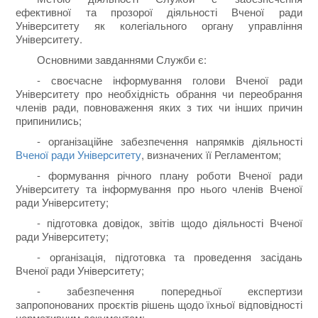
ефективної та прозорої діяльності Вченої ради
Університету як колегіального органу управління
Університету.
Основними завданнями Служби є:
- своєчасне інформування голови Вченої ради
Університету про необхідність обрання чи переобрання
членів ради, повноваження яких з тих чи інших причин
припинились;
- організаційне забезпечення напрямків діяльності
Вченої ради Університету
, визначених її Регламентом;
- формування річного плану роботи Вченої ради
Університету та інформування про нього членів Вченої
ради Університету;
- підготовка довідок, звітів щодо діяльності Вченої
ради Університету;
- організація, підготовка та проведення засідань
Вченої ради Університету;
- забезпечення попередньої експертизи
запропонованих проєктів рішень щодо їхньої відповідності
нормативним документам;