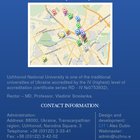
Uzhhorod National University is one of the traditional
universities of Ukraine accredited by the IV (highest) level of
accreditation (certificate series RD - IV №0753932).
Rector – MD, Professor.
Vladimir Smolanka.
CONTACT INFORMATION:
Administration:
Design and
Address: 88000, Ukraine, Transcarpathian
development:
region, Uzhhorod, Narodna Square, 3
CIT
\ Alex Dubiv
Telephone: +38 (03122) 3-33-41
Webmaster:
Fax: +38 (03122) 3-42-02
admin@uzhnu.e