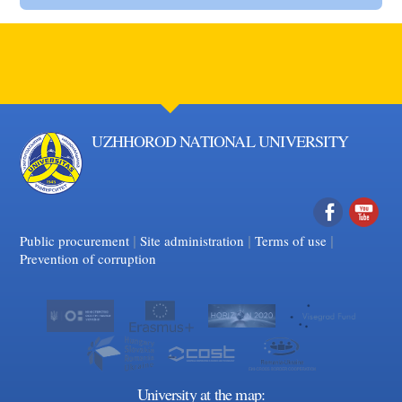
UZHHOROD NATIONAL UNIVERSITY
|
|
Facebook
|
YouTube
Public procurement
Site administration
Terms of use
Prevention of corruption
University at the map: