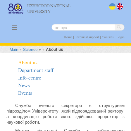
UZHHOROD NATIONAL
UNIVERSITY
uk
en
|
|
|
Home
Technical support
Contacts
Login
Main
»
Science
»
»
About us
About us
Department staff
Info-centre
News
Events
Служба вченого секретаря є структурним
підрозділом Університету, який підпорядкований ректору,
а координацію роботи якого здійснює проректор з
наукової роботи.
Метою діяльності Служби є забезпечення