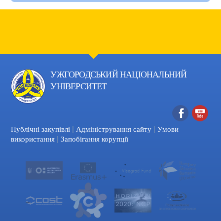
УЖГОРОДСЬКИЙ НАЦІОНАЛЬНИЙ
УНІВЕРСИТЕТ
|
|
Facebook
YouTube
Публічні закупівлі
Адміністрування сайту
Умови
|
використання
Запобігання корупції