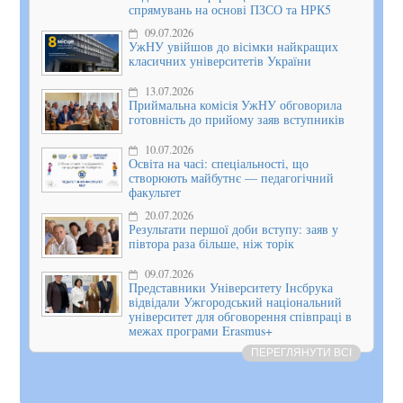
спрямувань на основі ПЗСО та НРК5
09.07.2026
УжНУ увійшов до вісімки найкращих
класичних університетів України
13.07.2026
Приймальна комісія УжНУ обговорила
готовність до прийому заяв вступників
10.07.2026
Освіта на часі: спеціальності, що
створюють майбутнє — педагогічний
факультет
20.07.2026
Результати першої доби вступу: заяв у
півтора раза більше, ніж торік
09.07.2026
Представники Університету Інсбрука
відвідали Ужгородський національний
університет для обговорення співпраці в
межах програми Erasmus+
ПЕРЕГЛЯНУТИ ВСІ