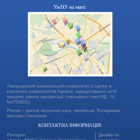
УжНУ на мапі:
Ужгородський національний університет є одним із
класичних університетів України, акредитованих за IV
(вищим) рівнем акредитації (сертифікат серії РД - IV
№0753932).
Ректор – доктор медичних наук, професор
Володимир
Іванович Смоланка
КОНТАКТНА ІНФОРМАЦІЯ:
Ректорат:
Дизайн та
Адреса: 88000, Україна, Закарпатська
розробка: