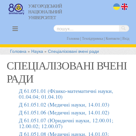
УЖГОРОДСЬКИЙ
НАЦІОНАЛЬНИЙ
uk
en
УНІВЕРСИТЕТ
|
|
|
Головна
Техпідтримка
Контакти
Вхід
Головна
»
Наука
»
Спеціалізовані вчені ради
СПЕЦІАЛІЗОВАНІ ВЧЕНІ
РАДИ
Д 61.051.01 (Фізико-математичні науки,
01.04.04; 01.04.10)
Д 61.051.02 (Медичні науки, 14.01.03)
Д 61.051.06 (Медичні науки, 14.01.02)
Д 61.051.07 (Юридичні науки, 12.00.01;
12.00.02; 12.00.07)
Д 61.051.08 (Медичні науки, 14.01.03;