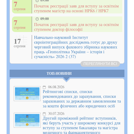
7
Початок реєстрації заяв для вступу за освітнім
серпня
ступенем магістр на основі НРК6 / НРК7
09:00
7
Початок реєстрації заяв для вступу за освітнім
серпня
ступенем доктор філософії
Навчально-науковий Інститут
17
євроінтеграційних досліджень готує до друку
серпня
черговий випуск фахового збірника наукових
праць «Геополітика України – історія і
сучасність» 2026 2 (37)
ПЕРЕГЛЯНУТИ ВСІ
ТОП-НОВИНИ
06.08.2026
Рейтингові списки, списки
рекомендованих до зарахування, списки
зарахованих за державним замовленням та
за кошти фізичних або юридичних осіб
30.07.2026
Другий проміжний рейтинг вступників,
які беруть участь у широкому конкурсі для
вступу за ступенем бакалавра та магістра
медичного та фармацевтичного