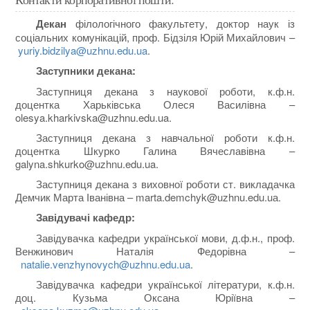
Декан
філологічного факультету, доктор наук із
соціальних комунікацій, проф. Бідзіля Юрій Михайлович –
yuriy.bidzilya@uzhnu.edu.ua
.
Заступники декана:
Заступниця декана з наукової роботи, к.ф.н.
доцентка Харьківська Олеся Василівна –
olesya.kharkivska@uzhnu.edu.ua.
Заступниця декана з навчальної роботи к.ф.н.
доцентка Шкурко Галина Вячеславівна –
galyna.shkurko@uzhnu.edu.ua.
Заступниця декана з виховної роботи ст. викладачка
Демчик Марта Іванівна – marta.demchyk@uzhnu.edu.uа.
Завідувачі кафедр:
Завідувачка кафедри української мови, д.ф.н., проф.
Венжинович Наталія Федорівна –
natalie.venzhynovych@uzhnu.edu.ua
.
Завідувачка кафедри української літератури, к.ф.н.
доц. Кузьма Оксана Юріївна –