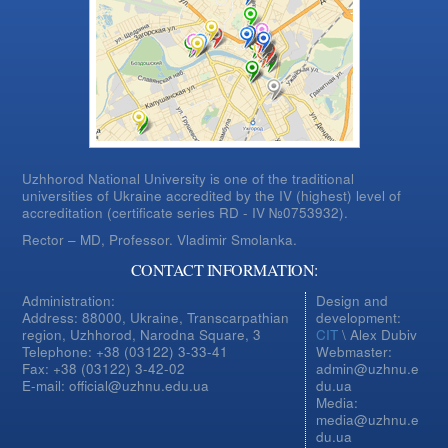
Uzhhorod National University is one of the traditional
universities of Ukraine accredited by the IV (highest) level of
accreditation (certificate series RD - IV №0753932).
Rector – MD, Professor.
Vladimir Smolanka.
CONTACT INFORMATION:
Administration:
Design and
Address: 88000, Ukraine, Transcarpathian
development:
region, Uzhhorod, Narodna Square, 3
CIT
\ Alex Dubiv
Telephone: +38 (03122) 3-33-41
Webmaster:
Fax: +38 (03122) 3-42-02
admin@uzhnu.e
E-mail: official@uzhnu.edu.ua
du.ua
Media:
media@uzhnu.e
du.ua