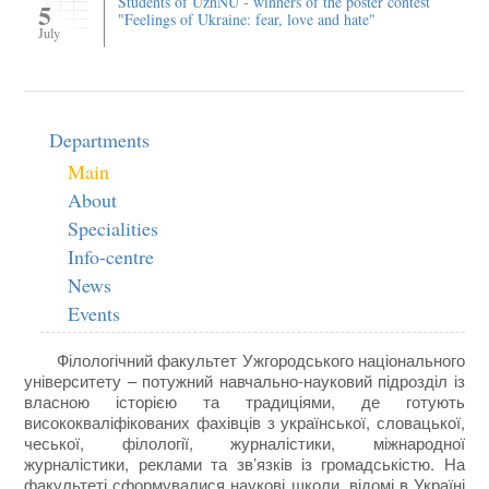
Students of UzhNU - winners of the poster contest
5
"Feelings of Ukraine: fear, love and hate"
July
Departments
Main
About
Specialities
Info-centre
News
Events
Філологічний факультет Ужгородського національного
університету – потужний навчально-науковий підрозділ із
власною історією та традиціями, де готують
висококваліфікованих фахівців з української, словацької,
чеської, філології, журналістики, міжнародної
журналістики, реклами та зв’язків із громадськістю. На
факультеті сформувалися наукові школи, відомі в Україні