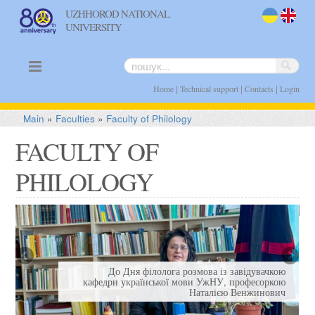
UZHHOROD NATIONAL
UNIVERSITY
uk
en
|
|
|
Home
Technical support
Contacts
Login
Main
»
Faculties
»
Faculty of Philology
FACULTY OF
в
PHILOLOGY
,
і
м
До Дня філолога розмова із завідувачкою
кафедри української мови УжНУ, професоркою
Наталією Венжинович