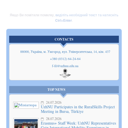
Якщо Ви помітили помилку,
виділіть необхідний текст та натисніть
Ctrl+Enter
.
CONTACTS
88000, Україна, м. Ужгород, вул. Університетська, 14, кім. 437
+380 (0312) 64-24-64
f-fil@uzhnu.edu.ua
Show
on map
TOP NEWS
24.07.2026
UzhNU Participates in the RuralSkills Project
Meeting in Bursa, Türkiye
28.07.2026
Erasmus+ Staff Week: UzhNU Representatives
Gain International Mobility Experience in