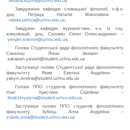
oksana.kuzma@uzhnu.edu.ua
.
Завідувачка кафедри словацької філології, к.ф.н.
доц. Петріца Наталія Миколаївна –
natalia.petrica@uzhnu.edu.ua
.
Завідувач кафедри журналістики, к.н. із соц.
комунікацій, доц. Соломін Євген Олександрович –
yevgen.solomin@uzhnu.edu.ua
.
Голова Студентської ради філологічного факультету
Сакалош Янош Івнович –
sakalosh.yanosh@student.uzhnu.edu.ua
Заступниця голови Cтудентської ради філологічного
факультету Яким Евеліна Андріївна –
yakym.evelina@student.uzhnu.edu.ua
Голова ППО студентів філологічного факультету
Ігнат Христина Сергіївна –
ihnat.khrystyna@student.uzhnu.edu.ua
.
Заступниця голови ППО студентів філологічного
факультету Зубець Анна Андріївна –
zubets.anna@student.uzhnu.edu.ua