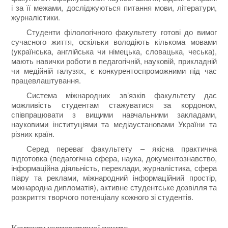
і за її межами, досліджуються питання мови, літератури,
журналістики.
Студенти філологічного факультету готові до вимог
сучасного життя, оскільки володіють кількома мовами
(українська, англійська чи німецька, словацька, чеська),
мають навички роботи в педагогічній, науковій, прикладній
чи медійній галузях, є конкурентоспроможними під час
працевлаштування.
Система міжнародних зв’язків факультету дає
можливість студентам стажуватися за кордоном,
співпрацювати з вищими навчальними закладами,
науковими інституціями та медіаустановами України та
різних країн.
Серед переваг факультету – якісна практична
підготовка (педагогічна сфера, наука, документознавство,
інформаційна діяльність, переклади, журналістика, сфера
піару та реклами, міжнародний інформаційний простір,
міжнародна дипломатія), активне студентське дозвілля та
розкриття творчого потенціалу кожного зі студентів.
Контакти корпоративної пошти: