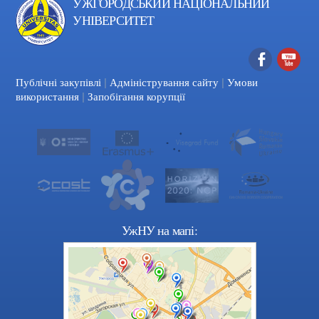
УЖГОРОДСЬКИЙ НАЦІОНАЛЬНИЙ
УНІВЕРСИТЕТ
|
|
Facebook
YouTube
Публічні закупівлі
Адміністрування сайту
Умови
|
використання
Запобігання корупції
УжНУ на мапі: