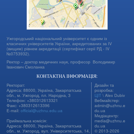
Ужгородський національний університет є одним із
класичних університетів України, акредитованих за IV
(вищим) рівнем акредитації (сертифікат серії РД - IV
№0753932).
Ректор – доктор медичних наук, професор
Володимир
Іванович Смоланка
КОНТАКТНА ІНФОРМАЦІЯ:
Ректорат:
Дизайн та
Адреса: 88000, Україна, Закарпатська
розробка:
обл., м. Ужгород, пл. Народна, 3
ЦІТ
\ Alex Dubiv
Телефон: +380312613321
Вебмайстер:
Факс: +380312613396
admin@uzhnu.e
E-mail:
official@uzhnu.edu.ua
du.ua
Медіацентр:
Приймальна комісія:
media@uzhnu.e
Адреса: 88000, Україна, Закарпатська
du.ua
обл., м. Ужгород, вул. Університетська, 14,
© 2013-2026