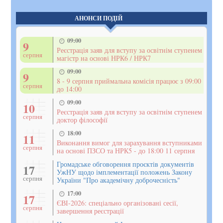
АНОНСИ ПОДІЙ
09:00
9
Реєстрація заяв для вступу за освітнім ступенем
серпня
магістр на основі НРК6 / НРК7
09:00
9
8 - 9 серпня приймальна комісія працює з 09:00
серпня
до 14:00
09:00
10
Реєстрація заяв для вступу за освітнім ступенем
серпня
доктор філософії
18:00
11
Виконання вимог для зарахування вступниками
серпня
на основі ПЗСО та НРК5 - до 18:00 11 серпня
Громадське обговорення проєктів документів
17
УжНУ щодо імплементації положень Закону
серпня
України "Про академічну доброчесність"
17:00
17
ЄВІ-2026: спеціально організовані сесії,
серпня
завершення реєстрації