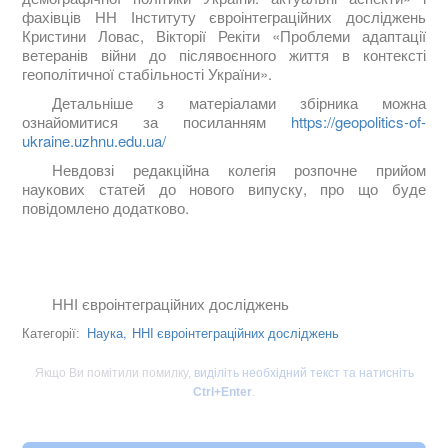
фахівців НН Інституту євроінтеграційних досліджень
Кристини Ловас, Вікторії Рекіти «Проблеми адаптації
ветеранів війни до післявоєнного життя в контексті
геополітичної стабільності України»
.
Детальніше з матеріалами збірника можна
ознайомитися за посиланням
https://geopolitics-of-
ukraine.uzhnu.edu.ua/
Невдовзі редакційна колегія розпочне прийом
наукових статей до нового випуску, про що буде
повідомлено додатково.
ННІ євроінтеграційних досліджень
Наука,
ННІ євроінтеграційних досліджень
Категорії:
Якщо Ви помітили помилку,
виділіть необхідний текст та натисніть
Ctrl+Enter
.