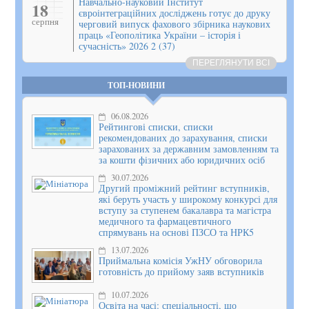
Навчально-науковий Інститут
18
євроінтеграційних досліджень готує до друку
серпня
черговий випуск фахового збірника наукових
праць «Геополітика України – історія і
сучасність» 2026 2 (37)
ПЕРЕГЛЯНУТИ ВСІ
ТОП-НОВИНИ
06.08.2026
Рейтингові списки, списки
рекомендованих до зарахування, списки
зарахованих за державним замовленням та
за кошти фізичних або юридичних осіб
30.07.2026
Другий проміжний рейтинг вступників,
які беруть участь у широкому конкурсі для
вступу за ступенем бакалавра та магістра
медичного та фармацевтичного
спрямувань на основі ПЗСО та НРК5
13.07.2026
Приймальна комісія УжНУ обговорила
готовність до прийому заяв вступників
10.07.2026
Освіта на часі: спеціальності, що