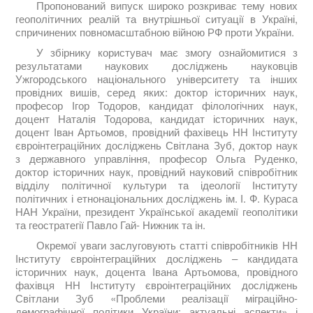
Пропонований випуск широко розкриває тему нових
геополітичних реалій та внутрішньої ситуації в Україні,
спричинених повномасштабною війною РФ проти України.
У збірнику користувач має змогу ознайомитися з
результатами наукових досліджень науковців
Ужгородського національного університету та інших
провідних вишів, серед яких:
доктор історичних наук,
професор
Ігор Тодоров,
кандидат філологічних наук,
доцент
Наталія Тодорова,
кандидат історичних наук,
доцент
Іван Артьомов,
провідний фахівець НН Інституту
євроінтеграційних досліджень
Світлана Зуб,
доктор наук
з державного управління, професор
Ольга Руденко,
доктор історичних наук, провідний науковий співробітник
відділу політичної культури та ідеології Інституту
політичних і етнонаціональних досліджень ім. І. Ф. Кураса
НАН України,
президент Української академії геополітики
та геостратегії
Павло Гай- Нижник та ін.
Окремої уваги заслуговують
статті співробітників НН
Інституту євроінтеграційних досліджень
–
кандидата
історичних наук, доцента
Івана Артьомова,
провідного
фахівця НН Інституту євроінтеграційних досліджень
Світлани Зуб «Проблеми реалізації міграційно-
демографічної політики України: актуальні аспекти»
і