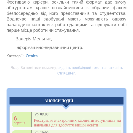
Фестивалю кар'єри, оскільки такий формат дає змогу
абітурієнтам краще познайомитися з обраним фахом
безпосередньо від його представників та студентства.
Водночас наші здобувачі мають можливість одразу
налагодити контакти з роботодавцями та підшукати собі
перше місце роботи чи стажування.
Валерія Мельник,
Інформаційно-видавничий центр.
Освіта
Категорії:
Якщо Ви помітили помилку,
виділіть необхідний текст та натисніть
Ctrl+Enter
.
АНОНСИ ПОДІЙ
09:00
6
Реєстрація електронних кабінетів вступників на
серпня
навчання для здобуття вищої освіти
10:00