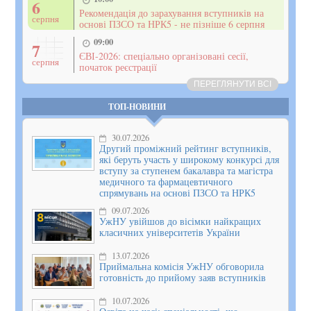
6
Рекомендація до зарахування вступників на
серпня
основі ПЗСО та НРК5 - не пізніше 6 серпня
09:00
7
ЄВІ-2026: спеціально організовані сесії,
серпня
початок реєстрації
ПЕРЕГЛЯНУТИ ВСІ
ТОП-НОВИНИ
30.07.2026
Другий проміжний рейтинг вступників,
які беруть участь у широкому конкурсі для
вступу за ступенем бакалавра та магістра
медичного та фармацевтичного
спрямувань на основі ПЗСО та НРК5
09.07.2026
УжНУ увійшов до вісімки найкращих
класичних університетів України
13.07.2026
Приймальна комісія УжНУ обговорила
готовність до прийому заяв вступників
10.07.2026