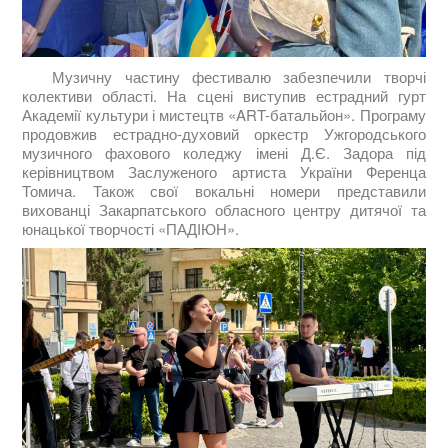
Музичну частину фестивалю забезпечили творчі
колективи області. На сцені виступив естрадний гурт
Академії культури і мистецтв «ART-батальйон». Програму
продовжив естрадно-духовий оркестр Ужгородського
музичного фахового коледжу імені Д.Є. Задора під
керівництвом Заслуженого артиста України Ференца
Томича. Також свої вокальні номери представили
вихованці Закарпатського обласного центру дитячої та
юнацької творчості «ПАДІЮН».