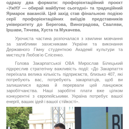
одразу два формати: профорієнтаційний проєкт
«УжНУ — обирай майбутнє сьогодні» та традиційний
Ярмарок вакансій. Цей захід став фінальною подією
серії профорієнтаційних виїздів представників
університету до Берегова, Виноградова, Сваляви,
Іршави, Тячева, Хуста та Мукачева.
Урочиста частина розпочалася з хвилини мовчання
за загиблими захисниками України та виконання
Державного Гімну студенткою Академії культури та
мистецтв Любов’ю Слісенко.
Голова Закарпатської ОВА Мирослав Білецький
підкреслив стратегічну важливість події: «До Закарпаття
переїхала велика кількість підприємств, близько 407, які
потребують вас, потребують закарпатців, щоб ви
залишилися вдома й перервали цей ланцюжок
заробітчанства. Наші заробітні плати вже цілком
конкурентні з європейськими. Україна потребує вашої
енергії, ваших ідей і вашої стійкості».