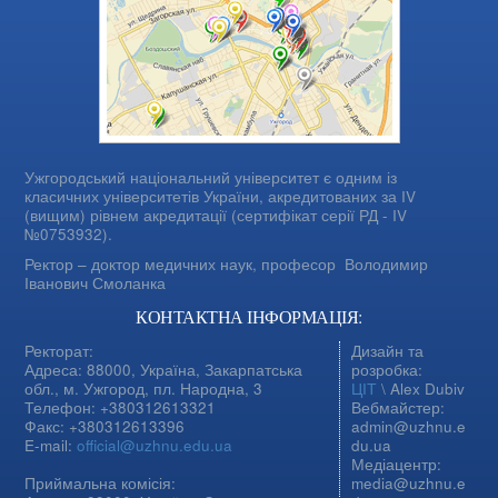
Ужгородський національний університет є одним із
класичних університетів України, акредитованих за IV
(вищим) рівнем акредитації (сертифікат серії РД - IV
№0753932).
Ректор – доктор медичних наук, професор
Володимир
Іванович Смоланка
КОНТАКТНА ІНФОРМАЦІЯ:
Ректорат:
Дизайн та
Адреса: 88000, Україна, Закарпатська
розробка:
обл., м. Ужгород, пл. Народна, 3
ЦІТ
\ Alex Dubiv
Телефон: +380312613321
Вебмайстер:
Факс: +380312613396
admin@uzhnu.e
E-mail:
official@uzhnu.edu.ua
du.ua
Медіацентр:
Приймальна комісія:
media@uzhnu.e