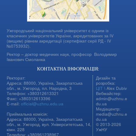
Ужгородський національний університет є одним із
класичних університетів України, акредитованих за IV
(вищим) рівнем акредитації (сертифікат серії РД - IV
№0753932).
Ректор – доктор медичних наук, професор
Володимир
Іванович Смоланка
КОНТАКТНА ІНФОРМАЦІЯ:
Ректорат:
Дизайн та
Адреса: 88000, Україна, Закарпатська
розробка:
обл., м. Ужгород, пл. Народна, 3
ЦІТ
\ Alex Dubiv
Телефон: +380312613321
Вебмайстер:
Факс: +380312613396
admin@uzhnu.e
E-mail:
official@uzhnu.edu.ua
du.ua
Медіацентр:
Приймальна комісія:
media@uzhnu.e
Адреса: 88000, Україна, Закарпатська
du.ua
обл., м. Ужгород, вул. Університетська, 14,
© 2013-2026
кімн. 228
УжНУ
Телефон: +380961238967,