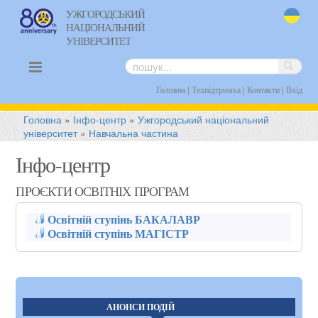
УЖГОРОДСЬКИЙ
НАЦІОНАЛЬНИЙ
uk
УНІВЕРСИТЕТ
|
|
|
Головна
Техпідтримка
Контакти
Вхід
Головна
»
Інфо-центр
»
Ужгородський національний
університет
»
Навчальна частина
Інфо-центр
ПРОЄКТИ ОСВІТНІХ ПРОГРАМ
Освітній ступінь БАКАЛАВР
Освітній ступінь МАГІСТР
АНОНСИ ПОДІЙ