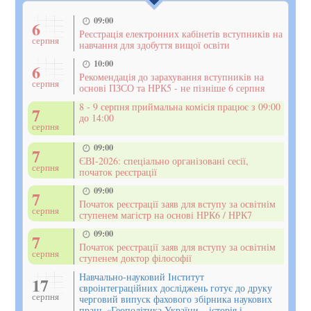
09:00
6
Реєстрація електронних кабінетів вступників на
серпня
навчання для здобуття вищої освіти
10:00
6
Рекомендація до зарахування вступників на
серпня
основі ПЗСО та НРК5 - не пізніше 6 серпня
8 - 9 серпня приймальна комісія працює з 09:00
7
до 14:00
серпня
09:00
7
ЄВІ-2026: спеціально організовані сесії,
серпня
початок реєстрації
09:00
7
Початок реєстрації заяв для вступу за освітнім
серпня
ступенем магістр на основі НРК6 / НРК7
09:00
7
Початок реєстрації заяв для вступу за освітнім
серпня
ступенем доктор філософії
Навчально-науковий Інститут
17
євроінтеграційних досліджень готує до друку
серпня
черговий випуск фахового збірника наукових
праць «Геополітика України – історія і