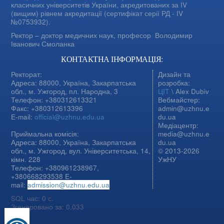
класичних університетів України, акредитованих за IV
(вищим) рівнем акредитації (сертифікат серії РД - IV
№0753932).
Ректор – доктор медичних наук, професор
Володимир
Іванович Смоланка
КОНТАКТНА ІНФОРМАЦІЯ:
Ректорат:
Дизайн та
Адреса: 88000, Україна, Закарпатська
розробка:
обл., м. Ужгород, пл. Народна, 3
ЦІТ
\ Alex Dubiv
Телефон: +380312613321
Вебмайстер:
Факс: +380312613396
admin@uzhnu.e
E-mail:
official@uzhnu.edu.ua
du.ua
Медіацентр:
Приймальна комісія:
media@uzhnu.e
Адреса: 88000, Україна, Закарпатська
du.ua
обл., м. Ужгород, вул. Університетська, 14,
© 2013-2026
кімн. 228
УжНУ
Телефон: +380961238967,
+380668293538 E-
mail:
admission@uzhnu.edu.ua
SQL час: 0 с.
Згенеровано за: 0.033