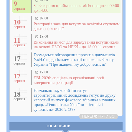
9
8 - 9 серпня приймальна комісія працює з 09:00
серпня
до 14:00
09:00
10
Реєстрація заяв для вступу за освітнім ступенем
серпня
доктор філософії
18:00
11
Виконання вимог для зарахування вступниками
серпня
на основі ПЗСО та НРК5 - до 18:00 11 серпня
Громадське обговорення проєктів документів
17
УжНУ щодо імплементації положень Закону
серпня
України "Про академічну доброчесність"
17:00
17
ЄВІ-2026: спеціально організовані сесії,
серпня
завершення реєстрації
Навчально-науковий Інститут
18
євроінтеграційних досліджень готує до друку
серпня
черговий випуск фахового збірника наукових
праць «Геополітика України – історія і
сучасність» 2026 2 (37)
ПЕРЕГЛЯНУТИ ВСІ
ТОП-НОВИНИ