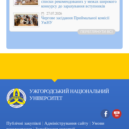
списки рекомендованих у межах широкого
конкурсу до зарахування вступників
27.07.2026
Чергове засідання Приймальної комісії
УжНУ
ПЕРЕГЛЯНУТИ ВСІ
УЖГОРОДСЬКИЙ НАЦІОНАЛЬНИЙ
УНІВЕРСИТЕТ
|
|
Facebook
YouTube
Публічні закупівлі
Адміністрування сайту
Умови
|
використання
Запобігання корупції