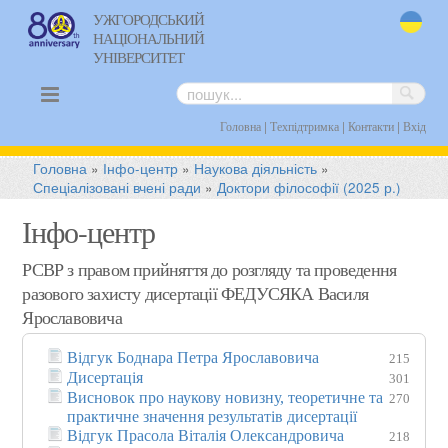
УЖГОРОДСЬКИЙ
НАЦІОНАЛЬНИЙ
uk
УНІВЕРСИТЕТ
|
|
|
Головна
Техпідтримка
Контакти
Вхід
Головна
»
Інфо-центр
»
Наукова діяльність
»
Спеціалізовані вчені ради
»
Доктори філософії (2025 р.)
Інфо-центр
РСВР з правом прийняття до розгляду та проведення
разового захисту дисертації ФЕДУСЯКА Василя
Ярославовича
Відгук Боднара Петра Ярославовича
215
Дисертація
301
Висновок про наукову новизну, теоретичне та
270
практичне значення результатів дисертації
Відгук Прасола Віталія Олександровича
218