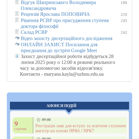
Відгук Шапринського Володимира
188
Олександровича
Рецензія Ярослава ПОПОВИЧА
210
Рішення РСВР про присудження ступеня
245
доктора філософії
Склад РСВР
242
Відео захисту дисертаційного дослідження
ОНЛАЙН ЗАХИСТ Посилання для
приєднання до зустрічі Google Meet
Захист дисертаційної роботи відбудеться 28
липня 2025 року о 12:00 в режимі реального
часу за допомогою засобів відеозв'язку.
Контакти - maryana.kayla@uzhnu.edu.ua
АНОНСИ ПОДІЙ
09:00
9
Реєстрація заяв для вступу за освітнім ступенем
серпня
магістр на основі НРК6 / НРК7
09:00