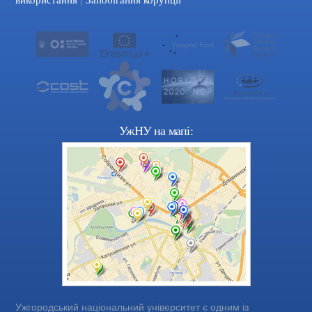
УжНУ на мапі:
Ужгородський національний університет є одним із