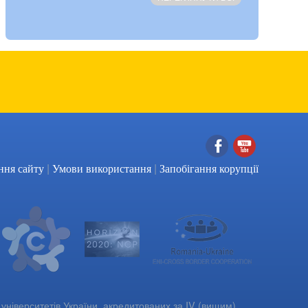
|
|
Facebook
YouTube
ння сайту
Умови використання
Запобігання корупції
університетів України, акредитованих за IV (вищим)