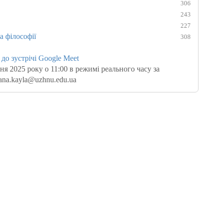
306
243
227
 філософії
308
 зустрічі Google Meet
ня 2025 року о 11:00 в режимі реального часу за
yana.kayla@uzhnu.edu.ua