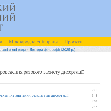
КИЙ
НИЙ
Т
а
Міжнародна співпраця
Проєкти
овані вчені ради
»
Доктори філософії (2025 р.)
роведення разового захисту дисертації
241
актичне значення результатів дисертації
348
248
267