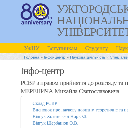
УЖГОРОДСЬ
НАЦІОНАЛЬ
УНІВЕРСИТЕ
УжНУ
Вступникам
Студенту
Наук
Головна
»
Інфо-центр
»
Наукова діяльність
»
Спеціаліз
Інфо-центр
РСВР з правом прийняття до розгляду та п
МЕРЕНИЧА Михайла Святославовича
Склад РСВР
Висновок про наукову новизну, теоретичне та пр
Відгук Хотинської-Нор О.З.
Відгук Щербанюк О.В.