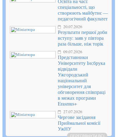
Освіта на часі:
спеціальності, що
створюють майбутнє —
педагогічний факультет
20.07.2026
Результати першої доби
вступу: заяв у півтора
раза більше, ніж торік
09.07.2026
Представники
Університету Інсбрука
відвідали
Ужгородський
національний
університет для
обговорення співпраці
в межах програми
Erasmus+
27.07.2026
Чергове засідання
Приймальної комісії
УжНУ
ПЕРЕГЛЯНУТИ ВСІ