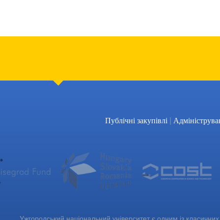
|
Публічні закупівлі
Адмініструва
Ужгородський національний університет є одним із класичних 