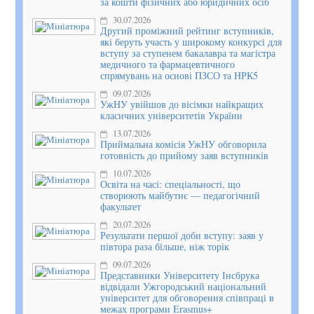
за кошти фізичних або юридичних осіб
30.07.2026
Другий проміжний рейтинг вступників,
які беруть участь у широкому конкурсі для
вступу за ступенем бакалавра та магістра
медичного та фармацевтичного
спрямувань на основі ПЗСО та НРК5
09.07.2026
УжНУ увійшов до вісімки найкращих
класичних університетів України
13.07.2026
Приймальна комісія УжНУ обговорила
готовність до прийому заяв вступників
10.07.2026
Освіта на часі: спеціальності, що
створюють майбутнє — педагогічний
факультет
20.07.2026
Результати першої доби вступу: заяв у
півтора раза більше, ніж торік
09.07.2026
Представники Університету Інсбрука
відвідали Ужгородський національний
університет для обговорення співпраці в
межах програми Erasmus+