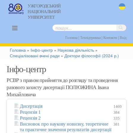
УЖГОРОДСЬКИЙ
НАЦІОНАЛЬНИЙ
uk
УНІВЕРСИТЕТ
|
|
|
Головна
Техпідтримка
Контакти
Вхід
Головна
»
Інфо-центр
»
Наукова діяльність
»
Спеціалізовані вчені ради
»
Доктори філософії (2024 р.)
Інфо-центр
РСВР з правом прийняття до розгляду та проведення
разового захисту дисертації ПОЛЮЖИНА Івана
Михайловича
Дисертація
1460
Рецензія 1
384
Рецензія 2
335
Висновок про наукову новизну, теоретичне
381
та практичне значення результатів дисертації