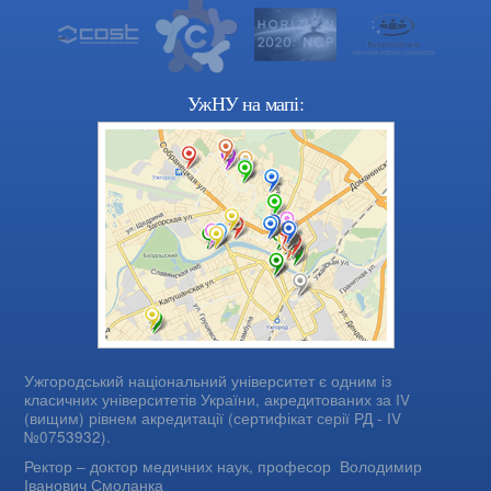
УжНУ на мапі:
Ужгородський національний університет є одним із
класичних університетів України, акредитованих за IV
(вищим) рівнем акредитації (сертифікат серії РД - IV
№0753932).
Ректор – доктор медичних наук, професор
Володимир
Іванович Смоланка