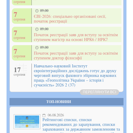
серпня
09:00
7
ЄВІ-2026: спеціально організовані сесії,
серпня
початок реєстрації
09:00
7
Початок реєстрації заяв для вступу за освітнім
серпня
ступенем магістр на основі НРК6 / НРК7
09:00
7
Початок реєстрації заяв для вступу за освітнім
серпня
ступенем доктор філософії
Навчально-науковий Інститут
17
євроінтеграційних досліджень готує до друку
серпня
черговий випуск фахового збірника наукових
праць «Геополітика України – історія і
сучасність» 2026 2 (37)
ПЕРЕГЛЯНУТИ ВСІ
ТОП-НОВИНИ
06.08.2026
Рейтингові списки, списки
рекомендованих до зарахування, списки
зарахованих за державним замовленням та