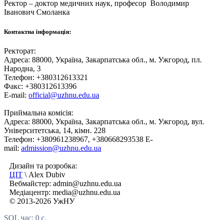
Ректор – доктор медичних наук, професор
Володимир
Іванович Смоланка
Контактна інформація:
Ректорат:
Адреса: 88000, Україна, Закарпатська обл., м. Ужгород, пл.
Народна, 3
Телефон: +380312613321
Факс: +380312613396
E-mail:
official@uzhnu.edu.ua
Приймальна комісія:
Адреса: 88000, Україна, Закарпатська обл., м. Ужгород, вул.
Університетська, 14, кімн. 228
Телефон: +380961238967, +380668293538 E-
mail:
admission@uzhnu.edu.ua
Дизайн та розробка:
ЦІТ
\ Alex Dubiv
Вебмайстер: admin@uzhnu.edu.ua
Медіацентр: media@uzhnu.edu.ua
© 2013-2026 УжНУ
SQL час: 0 с.