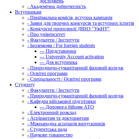
досліджень
-
Академічна доброчесність
Вступникам
-
Приймальна комісія, вступна кампанія
-
Заяви для творчих конкурсів та вступних іспитів
-
Конкурсні пропозиції ДВНЗ "УжНУ"
-
Про університет
-
Факультети / Інститути
-
Іноземцям / For foreign students
---
Представники
---
University Account activation
---
Для вступника
-
Природничо-гуманітарний фаховий коледж
-
Освітні програми
-
Спеціальності / Освітні програми
Студенту
-
Факультети / Інститути
-
Природничо-гуманітарний фаховий коледж
-
Кафедра військової підготовки
---
Допомога бійцям АТО
-
Електронний розклад
-
Аспірантам та докторантам
-
Міжнародна асоціація випускників
-
Студентська рада
-
Наукове товариство