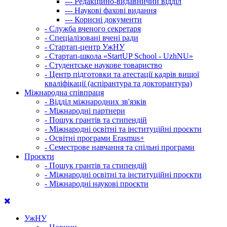
---
Редакційно-видавничий відділ
---
Наукові фахові видання
---
Корисні документи
-
Служба вченого секретаря
-
Спеціалізовані вчені ради
-
Стартап-центр УжНУ
-
Стартап-школа «StartUP School - UzhNU»
-
Студентське наукове товариство
-
Центр підготовки та атестації кадрів вищої
кваліфікації (аспірантура та докторантура)
Міжнародна співпраця
-
Відділ міжнародних зв'язків
-
Міжнародні партнери
-
Пошук грантів та стипендій
-
Міжнародні освітні та інституційні проєкти
-
Освітні програми Erasmus+
-
Семестрове навчання та спільні програми
Проєкти
-
Пошук грантів та стипендій
-
Міжнародні освітні та інституційні проєкти
-
Міжнародні наукові проєкти
УжНУ