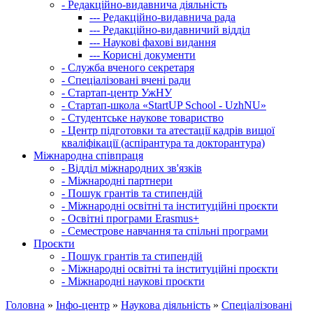
-
Редакційно-видавнича діяльність
---
Редакційно-видавнича рада
---
Редакційно-видавничий відділ
---
Наукові фахові видання
---
Корисні документи
-
Служба вченого секретаря
-
Спеціалізовані вчені ради
-
Стартап-центр УжНУ
-
Стартап-школа «StartUP School - UzhNU»
-
Студентське наукове товариство
-
Центр підготовки та атестації кадрів вищої
кваліфікації (аспірантура та докторантура)
Міжнародна співпраця
-
Відділ міжнародних зв'язків
-
Міжнародні партнери
-
Пошук грантів та стипендій
-
Міжнародні освітні та інституційні проєкти
-
Освітні програми Erasmus+
-
Семестрове навчання та спільні програми
Проєкти
-
Пошук грантів та стипендій
-
Міжнародні освітні та інституційні проєкти
-
Міжнародні наукові проєкти
Головна
»
Інфо-центр
»
Наукова діяльність
»
Спеціалізовані