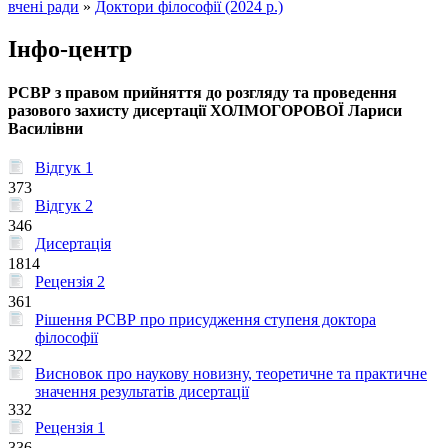
вчені ради
»
Доктори філософії (2024 р.)
Інфо-центр
РСВР з правом прийняття до розгляду та проведення
разового захисту дисертації ХОЛМОГОРОВОЇ Лариси
Василівни
Відгук 1
373
Відгук 2
346
Дисертація
1814
Рецензія 2
361
Рішення РСВР про присудження ступеня доктора
філософії
322
Висновок про наукову новизну, теоретичне та практичне
значення результатів дисертації
332
Рецензія 1
336