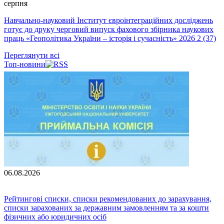
серпня
Навчально-науковий Інститут євроінтеграційних досліджень
готує до друку черговий випуск фахового збірника наукових
праць «Геополітика України – історія і сучасність» 2026 2 (37)
Переглянути всі
Топ-новини
06.08.2026
Рейтингові списки, списки рекомендованих до зарахування,
списки зарахованих за державним замовленням та за кошти
фізичних або юридичних осіб