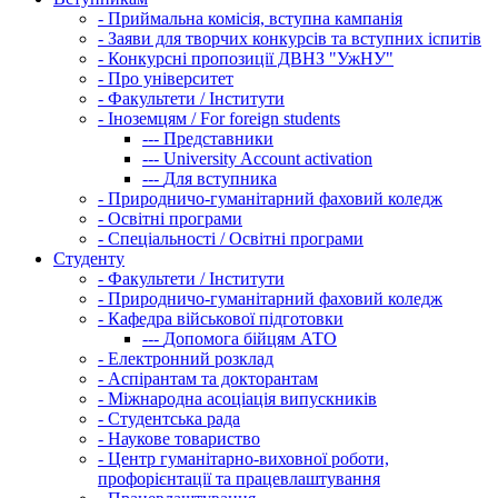
-
Приймальна комісія, вступна кампанія
-
Заяви для творчих конкурсів та вступних іспитів
-
Конкурсні пропозиції ДВНЗ "УжНУ"
-
Про університет
-
Факультети / Інститути
-
Іноземцям / For foreign students
---
Представники
---
University Account activation
---
Для вступника
-
Природничо-гуманітарний фаховий коледж
-
Освітні програми
-
Спеціальності / Освітні програми
Студенту
-
Факультети / Інститути
-
Природничо-гуманітарний фаховий коледж
-
Кафедра військової підготовки
---
Допомога бійцям АТО
-
Електронний розклад
-
Аспірантам та докторантам
-
Міжнародна асоціація випускників
-
Студентська рада
-
Наукове товариство
-
Центр гуманітарно-виховної роботи,
профорієнтації та працевлаштування