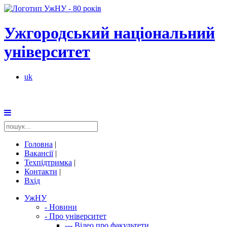
Ужгородський національний
університет
uk
Головна
|
Вакансії
|
Техпідтримка
|
Контакти
|
Вхід
УжНУ
-
Новини
-
Про університет
---
Відео про факультети