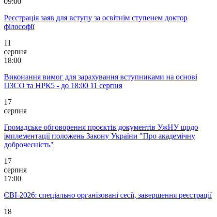
09:00
Реєстрація заяв для вступу за освітнім ступенем доктор
філософії
11
серпня
18:00
Виконання вимог для зарахування вступниками на основі
ПЗСО та НРК5 - до 18:00 11 серпня
17
серпня
Громадське обговорення проєктів документів УжНУ щодо
імплементації положень Закону України "Про академічну
доброчесність"
17
серпня
17:00
ЄВІ-2026: спеціально організовані сесії, завершення реєстрації
18