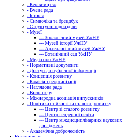
-
Керівництво
-
Вчена рада
-
Історія
-
Символіка та брендбук
-
Структурні підрозділи
-
Музеї
---
Зоологічний музей УжНУ
---
Музей історії УжНУ
---
Археологічний музей УжНУ
---
Ботанічний сад УжНУ
-
Медіа про УжНУ
-
Нормативні документи
-
Доступ до публічної інформації
-
Концепція розвитку
-
Комісія з реорганізації
-
Наглядова рада
-
Волонтеру
-
Міжнародна асоціація випускників
-
Політика стійкості та сталого розвитку
---
Центр зі сталого розвитку
---
Центр гендерної освіти
---
Центр міждисциплінарних наукових
досліджень
-
Академічна доброчесність
Вступникам