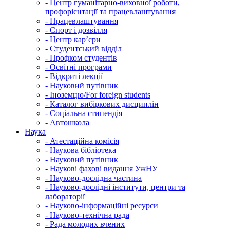
-
Центр гуманітарно-виховної роботи,
профорієнтації та працевлаштування
-
Працевлаштування
-
Спорт і дозвілля
-
Центр кар’єри
-
Студентський відділ
-
Профком студентів
-
Освітні програми
-
Відкриті лекції
-
Науковий путівник
-
Іноземцю/For foreign students
-
Каталог вибіркових дисциплін
-
Соціальна стипендія
-
Автошкола
Наука
-
Атестаційна комісія
-
Наукова бібліотека
-
Науковий путівник
-
Наукові фахові видання УжНУ
-
Науково-дослідна частина
-
Науково-дослідні інститути, центри та
лабораторії
-
Науково-інформаційні ресурси
-
Науково-технічна рада
-
Рада молодих вчених