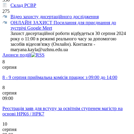
Склад РСВР
275
Відео захисту дисертаційного дослідження
ОНЛАЙН ЗАХИСТ Посилання для приєднання до
зустрічі Google Meet
Захист дисертаційної роботи відбудеться 30 серпня 2024
року о 11:00 в режимі реального часу за допомогою
засобів відеозв'язку (Онлайн). Контакти -
maryana.kayla@uzhnu.edu.ua
Анонси подій
8
серпня
8 - 9 серпня приймальна комісія працює з 09:00 до 14:00
8
серпня
09:00
Реєстрація заяв для вступу за освітнім ступенем магістр на
основі НРК6 / НРК7
10
серпня