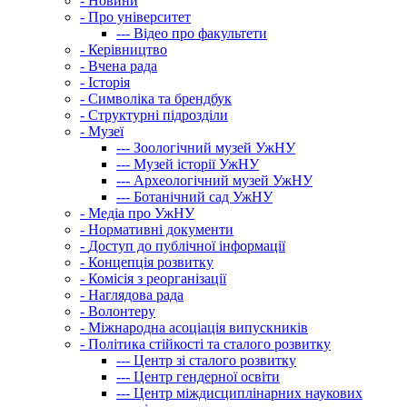
-
Новини
-
Про університет
---
Відео про факультети
-
Керівництво
-
Вчена рада
-
Історія
-
Символіка та брендбук
-
Структурні підрозділи
-
Музеї
---
Зоологічний музей УжНУ
---
Музей історії УжНУ
---
Археологічний музей УжНУ
---
Ботанічний сад УжНУ
-
Медіа про УжНУ
-
Нормативні документи
-
Доступ до публічної інформації
-
Концепція розвитку
-
Комісія з реорганізації
-
Наглядова рада
-
Волонтеру
-
Міжнародна асоціація випускників
-
Політика стійкості та сталого розвитку
---
Центр зі сталого розвитку
---
Центр гендерної освіти
---
Центр міждисциплінарних наукових