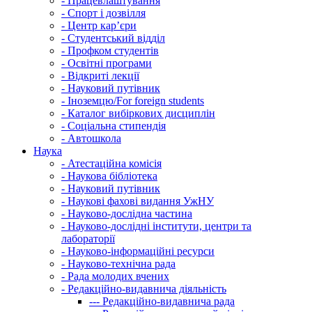
-
Працевлаштування
-
Спорт і дозвілля
-
Центр кар’єри
-
Студентський відділ
-
Профком студентів
-
Освітні програми
-
Відкриті лекції
-
Науковий путівник
-
Іноземцю/For foreign students
-
Каталог вибіркових дисциплін
-
Соціальна стипендія
-
Автошкола
Наука
-
Атестаційна комісія
-
Наукова бібліотека
-
Науковий путівник
-
Наукові фахові видання УжНУ
-
Науково-дослідна частина
-
Науково-дослідні інститути, центри та
лабораторії
-
Науково-інформаційні ресурси
-
Науково-технічна рада
-
Рада молодих вчених
-
Редакційно-видавнича діяльність
---
Редакційно-видавнича рада