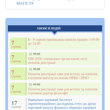
МАГІСТР
АНОНСИ ПОДІЙ
8 - 9 серпня приймальна комісія працює з 09:00
7
до 14:00
серпня
09:00
7
ЄВІ-2026: спеціально організовані сесії,
серпня
початок реєстрації
09:00
7
Початок реєстрації заяв для вступу за освітнім
серпня
ступенем магістр на основі НРК6 / НРК7
09:00
7
Початок реєстрації заяв для вступу за освітнім
серпня
ступенем доктор філософії
Навчально-науковий Інститут
17
євроінтеграційних досліджень готує до друку
серпня
черговий випуск фахового збірника наукових