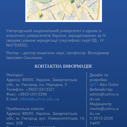
Ужгородський національний університет є одним із
класичних університетів України, акредитованих за IV
(вищим) рівнем акредитації (сертифікат серії РД - IV
№0753932).
Ректор – доктор медичних наук, професор
Володимир
Іванович Смоланка
КОНТАКТНА ІНФОРМАЦІЯ:
Ректорат:
Дизайн та
Адреса: 88000, Україна, Закарпатська
розробка:
обл., м. Ужгород, пл. Народна, 3
ЦІТ
\ Alex Dubiv
Телефон: +380312613321
Вебмайстер:
Факс: +380312613396
admin@uzhnu.e
E-mail:
official@uzhnu.edu.ua
du.ua
Медіацентр:
Приймальна комісія:
media@uzhnu.e
Адреса: 88000, Україна, Закарпатська
du.ua
обл., м. Ужгород, вул. Університетська, 14,
© 2013-2026
кімн. 228
УжНУ