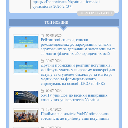
праць «Геополітика України – історія і
сучасність» 2026 2 (37)
ПЕРЕГЛЯНУТИ ВСІ
ТОП-НОВИНИ
06.08.2026
Рейтингові списки, списки
рекомендованих до зарахування, списки
зарахованих за державним замовленням та
за кошти фізичних або юридичних осіб
30.07.2026
Другий проміжний рейтинг вступників,
які беруть участь у широкому конкурсі для
вступу за ступенем бакалавра та магістра
медичного та фармацевтичного
спрямувань на основі ПЗСО та НРК5
09.07.2026
УжНУ увійшов до вісімки найкращих
класичних університетів України
13.07.2026
Приймальна комісія УжНУ обговорила
готовність до прийому заяв вступників
10.07.2026