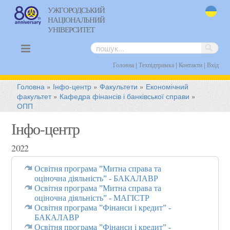
УЖГОРОДСЬКИЙ
НАЦІОНАЛЬНИЙ
uk
УНІВЕРСИТЕТ
|
|
|
Головна
Техпідтримка
Контакти
Вхід
Головна
»
Інфо-центр
»
Факультети
»
Економічний
факультет
»
Кафедра фінансів і банківської справи
»
ОПП
Інфо-центр
2022
Освітня програма ”Митна справа та
оціночна діяльність” - БАКАЛАВР
Освітня програма ”Митна справа та
оціночна діяльність” - МАГІСТР
Освітня програма ”Фінанси і кредит” -
БАКАЛАВР
Освітня програма ”Фінанси і кредит” -