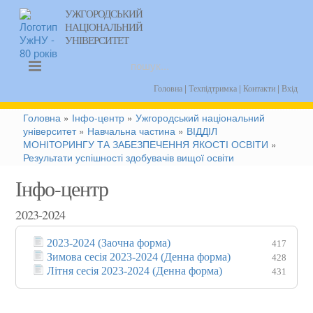
УЖГОРОДСЬКИЙ
НАЦІОНАЛЬНИЙ
uk
УНІВЕРСИТЕТ
|
|
|
Головна
Техпідтримка
Контакти
Вхід
Головна
»
Інфо-центр
»
Ужгородський національний
університет
»
Навчальна частина
»
ВІДДІЛ
МОНІТОРИНГУ ТА ЗАБЕЗПЕЧЕННЯ ЯКОСТІ ОСВІТИ
»
Результати успішності здобувачів вищої освіти
Інфо-центр
2023-2024
2023-2024 (Заочна форма)
417
Зимова сесія 2023-2024 (Денна форма)
428
Літня сесія 2023-2024 (Денна форма)
431