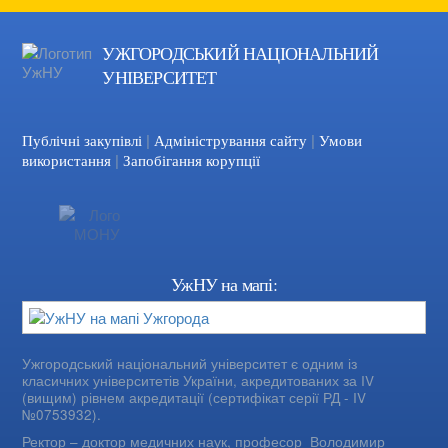
УЖГОРОДСЬКИЙ НАЦІОНАЛЬНИЙ
УНІВЕРСИТЕТ
|
|
Facebook
YouTube
Публічні закупівлі
Адміністрування сайту
Умови
|
використання
Запобігання корупції
УжНУ на мапі:
Ужгородський національний університет є одним із
класичних університетів України, акредитованих за IV
(вищим) рівнем акредитації (сертифікат серії РД - IV
№0753932).
Ректор – доктор медичних наук, професор
Володимир