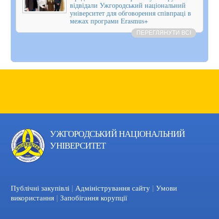
відвідали Ужгородський національний
університет для обговорення співпраці в
межах програми Erasmus+
ПЕРЕГЛЯНУТИ ВСІ
УЖГОРОДСЬКИЙ НАЦІОНАЛЬНИЙ
УНІВЕРСИТЕТ
|
|
Facebook
YouTube
Публічні закупівлі
Адміністрування сайту
Умови
|
використання
Запобігання корупції