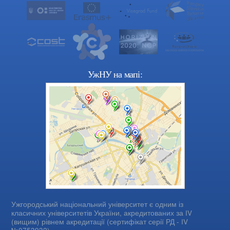
УжНУ на мапі:
Ужгородський національний університет є одним із
класичних університетів України, акредитованих за IV
(вищим) рівнем акредитації (сертифікат серії РД - IV