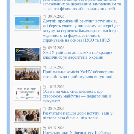
зарахованих за державним замовленням та
за кошти фізичних або юридичних осіб
30.07.2026
Другий проміжний рейтинг вступників,
які беруть участь у широкому конкурсі для
вступу за ступенем бакалавра та магістра
медичного та фармацевтичного
спрямувань на основі ПЗСО та НРК5
09.07.2026
УжНУ увійшов до вісімки найкращих
класичних університетів України
13.07.2026
Приймальна комісія УжНУ обговорила
готовність до прийому заяв вступників
10.07.2026
Освіта на часі: спеціальності, що
створюють майбутнє — педагогічний
факультет
20.07.2026
Результати першої доби вступу: заяв у
півтора раза більше, ніж торік
09.07.2026
Представники Університету Інсбрука