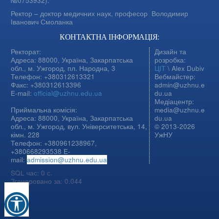
№0753932).
Ректор – доктор медичних наук, професор
Володимир
Іванович Смоланка
КОНТАКТНА ІНФОРМАЦІЯ:
Ректорат:
Дизайн та
Адреса: 88000, Україна, Закарпатська
розробка:
обл., м. Ужгород, пл. Народна, 3
ЦІТ
\ Alex Dubiv
Телефон: +380312613321
Вебмайстер:
Факс: +380312613396
admin@uzhnu.e
E-mail:
official@uzhnu.edu.ua
du.ua
Медіацентр:
Приймальна комісія:
media@uzhnu.e
Адреса: 88000, Україна, Закарпатська
du.ua
обл., м. Ужгород, вул. Університетська, 14,
© 2013-2026
кімн. 228
УжНУ
Телефон: +380961238967,
+380668293538 E-
mail:
admission@uzhnu.edu.ua
SQL час: 0 с.
Згенеровано за: 0.044