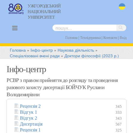
УЖГОРОДСЬКИЙ
НАЦІОНАЛЬНИЙ
uk
УНІВЕРСИТЕТ
|
|
|
Головна
Техпідтримка
Контакти
Вхід
Головна
»
Інфо-центр
»
Наукова діяльність
»
Спеціалізовані вчені ради
»
Доктори філософії (2023 р.)
Інфо-центр
РСВР з правом прийняття до розгляду та проведення
разового захисту дисертації БОЙЧУК Руслани
Володимирівни
Рецензія 2
345
Відгук 1
333
Відгук 2
343
Дисертація
567
Рецензія 1
325