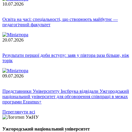
10.07.2026
Освіта на часі: спеціальності, що створюють майбутнє —
педагогічний факультет
20.07.2026
Результати першої доби вступу: заяв у півтора раза більше, ніж
торік
09.07.2026
Представники Університету Інсбрука відвідали Ужгородський
національний університет для обговорення співпраці в межах
програми Erasmus+
Переглянути всі
Ужгородський національний університет