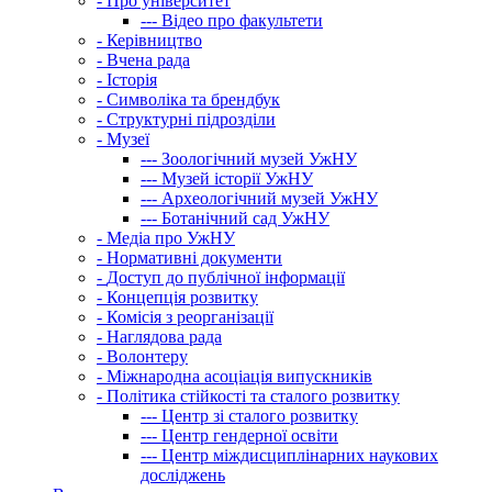
-
Про університет
---
Відео про факультети
-
Керівництво
-
Вчена рада
-
Історія
-
Символіка та брендбук
-
Структурні підрозділи
-
Музеї
---
Зоологічний музей УжНУ
---
Музей історії УжНУ
---
Археологічний музей УжНУ
---
Ботанічний сад УжНУ
-
Медіа про УжНУ
-
Нормативні документи
-
Доступ до публічної інформації
-
Концепція розвитку
-
Комісія з реорганізації
-
Наглядова рада
-
Волонтеру
-
Міжнародна асоціація випускників
-
Політика стійкості та сталого розвитку
---
Центр зі сталого розвитку
---
Центр гендерної освіти
---
Центр міждисциплінарних наукових
досліджень