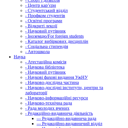
-
Спорт і дозвілля
-
Центр кар’єри
-
Студентський відділ
-
Профком студентів
-
Освітні програми
-
Відкриті лекції
-
Науковий путівник
-
Іноземцю/For foreign students
-
Каталог вибіркових дисциплін
-
Соціальна стипендія
-
Автошкола
Наука
-
Атестаційна комісія
-
Наукова бібліотека
-
Науковий путівник
-
Наукові фахові видання УжНУ
-
Науково-дослідна частина
-
Науково-дослідні інститути, центри та
лабораторії
-
Науково-інформаційні ресурси
-
Науково-технічна рада
-
Рада молодих вчених
-
Редакційно-видавнича діяльність
---
Редакційно-видавнича рада
---
Редакційно-видавничий відділ