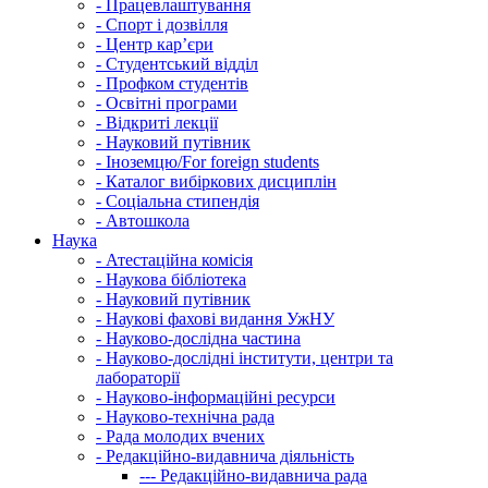
-
Працевлаштування
-
Спорт і дозвілля
-
Центр кар’єри
-
Студентський відділ
-
Профком студентів
-
Освітні програми
-
Відкриті лекції
-
Науковий путівник
-
Іноземцю/For foreign students
-
Каталог вибіркових дисциплін
-
Соціальна стипендія
-
Автошкола
Наука
-
Атестаційна комісія
-
Наукова бібліотека
-
Науковий путівник
-
Наукові фахові видання УжНУ
-
Науково-дослідна частина
-
Науково-дослідні інститути, центри та
лабораторії
-
Науково-інформаційні ресурси
-
Науково-технічна рада
-
Рада молодих вчених
-
Редакційно-видавнича діяльність
---
Редакційно-видавнича рада