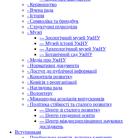
-
Керівництво
-
Вчена рада
-
Історія
-
Символіка та брендбук
-
Структурні підрозділи
-
Музеї
---
Зоологічний музей УжНУ
---
Музей історії УжНУ
---
Археологічний музей УжНУ
---
Ботанічний сад УжНУ
-
Медіа про УжНУ
-
Нормативні документи
-
Доступ до публічної інформації
-
Концепція розвитку
-
Комісія з реорганізації
-
Наглядова рада
-
Волонтеру
-
Міжнародна асоціація випускників
-
Політика стійкості та сталого розвитку
---
Центр зі сталого розвитку
---
Центр гендерної освіти
---
Центр міждисциплінарних наукових
досліджень
Вступникам
-
Приймальна комісія, вступна кампанія