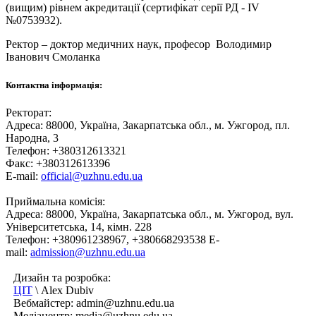
(вищим) рівнем акредитації (сертифікат серії РД - IV
№0753932).
Ректор – доктор медичних наук, професор
Володимир
Іванович Смоланка
Контактна інформація:
Ректорат:
Адреса: 88000, Україна, Закарпатська обл., м. Ужгород, пл.
Народна, 3
Телефон: +380312613321
Факс: +380312613396
E-mail:
official@uzhnu.edu.ua
Приймальна комісія:
Адреса: 88000, Україна, Закарпатська обл., м. Ужгород, вул.
Університетська, 14, кімн. 228
Телефон: +380961238967, +380668293538 E-
mail:
admission@uzhnu.edu.ua
Дизайн та розробка:
ЦІТ
\ Alex Dubiv
Вебмайстер: admin@uzhnu.edu.ua
Медіацентр: media@uzhnu.edu.ua