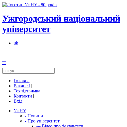
Ужгородський національний
університет
uk
Головна
|
Вакансії
|
Техпідтримка
|
Контакти
|
Вхід
УжНУ
-
Новини
-
Про університет
---
Відео про факультети