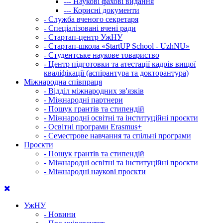
---
Наукові фахові видання
---
Корисні документи
-
Служба вченого секретаря
-
Спеціалізовані вчені ради
-
Стартап-центр УжНУ
-
Стартап-школа «StartUP School - UzhNU»
-
Студентське наукове товариство
-
Центр підготовки та атестації кадрів вищої
кваліфікації (аспірантура та докторантура)
Міжнародна співпраця
-
Відділ міжнародних зв'язків
-
Міжнародні партнери
-
Пошук грантів та стипендій
-
Міжнародні освітні та інституційні проєкти
-
Освітні програми Erasmus+
-
Семестрове навчання та спільні програми
Проєкти
-
Пошук грантів та стипендій
-
Міжнародні освітні та інституційні проєкти
-
Міжнародні наукові проєкти
УжНУ
-
Новини