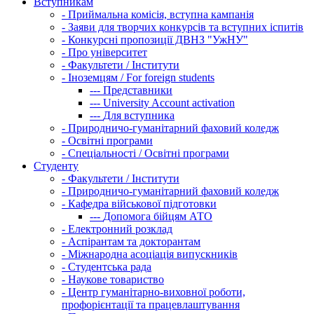
Вступникам
-
Приймальна комісія, вступна кампанія
-
Заяви для творчих конкурсів та вступних іспитів
-
Конкурсні пропозиції ДВНЗ "УжНУ"
-
Про університет
-
Факультети / Інститути
-
Іноземцям / For foreign students
---
Представники
---
University Account activation
---
Для вступника
-
Природничо-гуманітарний фаховий коледж
-
Освітні програми
-
Спеціальності / Освітні програми
Студенту
-
Факультети / Інститути
-
Природничо-гуманітарний фаховий коледж
-
Кафедра військової підготовки
---
Допомога бійцям АТО
-
Електронний розклад
-
Аспірантам та докторантам
-
Міжнародна асоціація випускників
-
Студентська рада
-
Наукове товариство
-
Центр гуманітарно-виховної роботи,
профорієнтації та працевлаштування