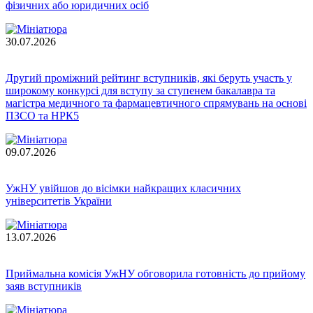
фізичних або юридичних осіб
30.07.2026
Другий проміжний рейтинг вступників, які беруть участь у
широкому конкурсі для вступу за ступенем бакалавра та
магістра медичного та фармацевтичного спрямувань на основі
ПЗСО та НРК5
09.07.2026
УжНУ увійшов до вісімки найкращих класичних
університетів України
13.07.2026
Приймальна комісія УжНУ обговорила готовність до прийому
заяв вступників