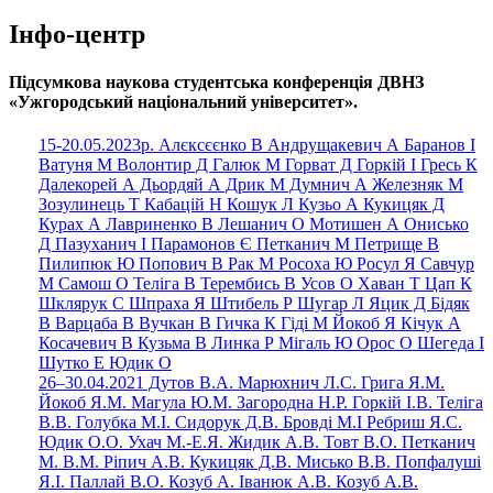
Інфо-центр
Підсумкова наукова студентська конференція ДВНЗ
«Ужгородський національний університет».
15-20.05.2023р. Алєксєєнко В Андрущакевич А Баранов І
Ватуня М Волонтир Д Галюк М Горват Д Горкій І Гресь К
Далекорей А Дьордяй А Дрик М Думнич А Железняк М
Зозулинець Т Кабацій Н Кошук Л Кузьо А Кукицяк Д
Курах А Лавриненко В Лешанич О Мотишен А Онисько
Д Пазуханич І Парамонов Є Петканич М Петрище В
Пилипюк Ю Попович В Рак М Росоха Ю Росул Я Сaвчур
М Самош О Теліга В Терембись В Усов О Хаван Т Цап К
Шклярук С Шпраха Я Штибель Р Шугар Л Яцик Д Бідяк
В Варцаба В Вучкан В Гичка К Гіді М Йокоб Я Кічук А
Косачевич В Кузьма В Линка Р Мігаль Ю Орос О Шегеда І
Шутко Е Юдик О
26–30.04.2021 Дутов В.А. Марюхнич Л.С. Грига Я.М.
Йокоб Я.М. Магула Ю.М. Загородна Н.Р. Горкій І.В. Теліга
В.В. Голубка М.І. Сидорук Д.В. Бровді М.І Ребриш Я.С.
Юдик О.О. Ухач М.-Е.Я. Жидик А.В. Товт В.О. Петканич
М. В.М. Ріпич А.В. Кукицяк Д.В. Мисько В.В. Попфалуші
Я.І. Паллай В.О. Козуб А. Іванюк А.В. Козуб А.В.