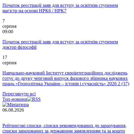
Початок реєстрації заяв для вступу за освітнім ступенем
магістр на основі НРК6 / НРК7
7
серпня
09:00
Початок реєстрації заяв для вступу за освітнім ступенем
доктор філософії
17
серпня
Навчально-науковий Інститут євроінтеграційних досліджень
готує до друку черговий випуск фахового збірника наукових
праць «Геополітика України – історія і сучасність» 2026 2 (37)
Переглянути всі
Топ-новини
06.08.2026
Рейтингові списки, списки рекомендованих до зарахування,
списки зарахованих за державним замовленням та за кошти