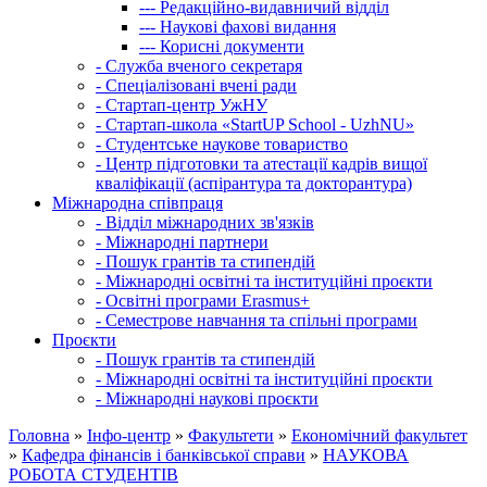
---
Редакційно-видавничий відділ
---
Наукові фахові видання
---
Корисні документи
-
Служба вченого секретаря
-
Спеціалізовані вчені ради
-
Стартап-центр УжНУ
-
Стартап-школа «StartUP School - UzhNU»
-
Студентське наукове товариство
-
Центр підготовки та атестації кадрів вищої
кваліфікації (аспірантура та докторантура)
Міжнародна співпраця
-
Відділ міжнародних зв'язків
-
Міжнародні партнери
-
Пошук грантів та стипендій
-
Міжнародні освітні та інституційні проєкти
-
Освітні програми Erasmus+
-
Семестрове навчання та спільні програми
Проєкти
-
Пошук грантів та стипендій
-
Міжнародні освітні та інституційні проєкти
-
Міжнародні наукові проєкти
Головна
»
Інфо-центр
»
Факультети
»
Економічний факультет
»
Кафедра фінансів і банківської справи
»
НАУКОВА
РОБОТА СТУДЕНТІВ