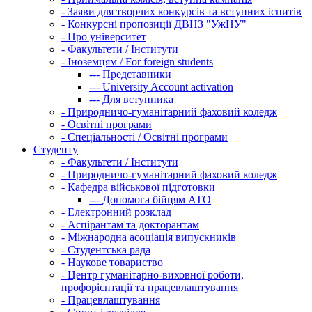
-
Заяви для творчих конкурсів та вступних іспитів
-
Конкурсні пропозиції ДВНЗ "УжНУ"
-
Про університет
-
Факультети / Інститути
-
Іноземцям / For foreign students
---
Представники
---
University Account activation
---
Для вступника
-
Природничо-гуманітарний фаховий коледж
-
Освітні програми
-
Спеціальності / Освітні програми
Студенту
-
Факультети / Інститути
-
Природничо-гуманітарний фаховий коледж
-
Кафедра військової підготовки
---
Допомога бійцям АТО
-
Електронний розклад
-
Аспірантам та докторантам
-
Міжнародна асоціація випускників
-
Студентська рада
-
Наукове товариство
-
Центр гуманітарно-виховної роботи,
профорієнтації та працевлаштування
-
Працевлаштування