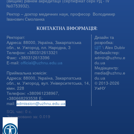
(вищим) рівнем акредитації (сертифікат серії РД - IV
№0753932).
Ректор – доктор медичних наук, професор
Володимир
Іванович Смоланка
КОНТАКТНА ІНФОРМАЦІЯ:
Ректорат:
Дизайн та
Адреса: 88000, Україна, Закарпатська
розробка:
обл., м. Ужгород, пл. Народна, 3
ЦІТ
\ Alex Dubiv
Телефон: +380312613321
Вебмайстер:
Факс: +380312613396
admin@uzhnu.e
E-mail:
official@uzhnu.edu.ua
du.ua
Медіацентр:
Приймальна комісія:
media@uzhnu.e
Адреса: 88000, Україна, Закарпатська
du.ua
обл., м. Ужгород, вул. Університетська, 14,
© 2013-2026
кімн. 228
УжНУ
Телефон: +380961238967,
+380668293538 E-
mail:
admission@uzhnu.edu.ua
SQL час: 0 с.
Згенеровано за: 0.019