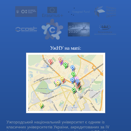
УжНУ на мапі:
Ужгородський національний університет є одним із
класичних університетів України, акредитованих за IV