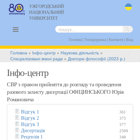
УЖГОРОДСЬКИЙ
НАЦІОНАЛЬНИЙ
uk
УНІВЕРСИТЕТ
|
|
|
Головна
Техпідтримка
Контакти
Вхід
Головна
»
Інфо-центр
»
Наукова діяльність
»
Спеціалізовані вчені ради
»
Доктори філософії (2023 р.)
Інфо-центр
СВР з правом прийняття до розгляду та проведення
разового захисту дисертації ОФІЦИНСЬКОГО Юрія
Романовича
Відгук 1
361
Відгук 2
375
Відгук 3
377
Дисертація
2500
Рецензія 1
348