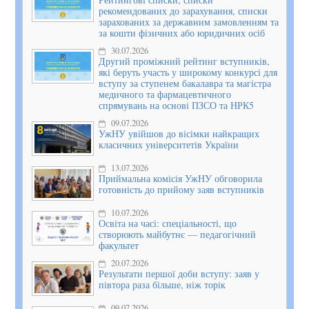
рекомендованих до зарахування, списки
зарахованих за державним замовленням та
за кошти фізичних або юридичних осіб
30.07.2026
Другий проміжний рейтинг вступників,
які беруть участь у широкому конкурсі для
вступу за ступенем бакалавра та магістра
медичного та фармацевтичного
спрямувань на основі ПЗСО та НРК5
09.07.2026
УжНУ увійшов до вісімки найкращих
класичних університетів України
13.07.2026
Приймальна комісія УжНУ обговорила
готовність до прийому заяв вступників
10.07.2026
Освіта на часі: спеціальності, що
створюють майбутнє — педагогічний
факультет
20.07.2026
Результати першої доби вступу: заяв у
півтора раза більше, ніж торік
09.07.2026