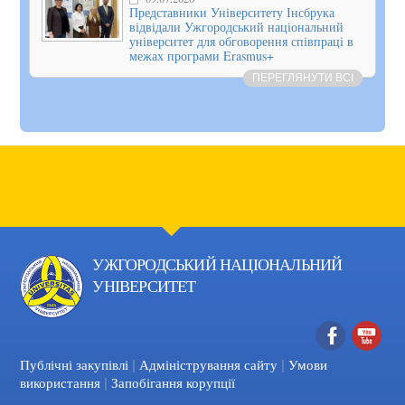
Представники Університету Інсбрука
відвідали Ужгородський національний
університет для обговорення співпраці в
межах програми Erasmus+
ПЕРЕГЛЯНУТИ ВСІ
УЖГОРОДСЬКИЙ НАЦІОНАЛЬНИЙ
УНІВЕРСИТЕТ
|
|
Facebook
YouTube
Публічні закупівлі
Адміністрування сайту
Умови
|
використання
Запобігання корупції