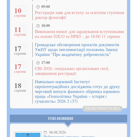
09:00
10
Реєстрація заяв для вступу за освітнім ступенем
серпня
доктор філософії
18:00
11
Виконання вимог для зарахування вступниками
серпня
на основі ПЗСО та НРК5 - до 18:00 11 серпня
Громадське обговорення проєктів документів
17
УжНУ щодо імплементації положень Закону
серпня
України "Про академічну доброчесність"
17:00
17
ЄВІ-2026: спеціально організовані сесії,
серпня
завершення реєстрації
Навчально-науковий Інститут
18
євроінтеграційних досліджень готує до друку
серпня
черговий випуск фахового збірника наукових
праць «Геополітика України – історія і
сучасність» 2026 2 (37)
ПЕРЕГЛЯНУТИ ВСІ
ТОП-НОВИНИ
06.08.2026
Рейтингові списки, списки