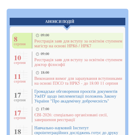
АНОНСИ ПОДІЙ
09:00
8
Реєстрація заяв для вступу за освітнім ступенем
серпня
магістр на основі НРК6 / НРК7
09:00
10
Реєстрація заяв для вступу за освітнім ступенем
серпня
доктор філософії
18:00
11
Виконання вимог для зарахування вступниками
серпня
на основі ПЗСО та НРК5 - до 18:00 11 серпня
Громадське обговорення проєктів документів
17
УжНУ щодо імплементації положень Закону
серпня
України "Про академічну доброчесність"
17:00
17
ЄВІ-2026: спеціально організовані сесії,
серпня
завершення реєстрації
Навчально-науковий Інститут
18
євроінтеграційних досліджень готує до друку