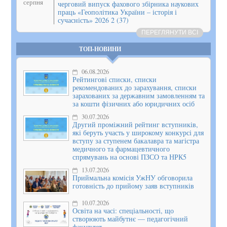
серпня
черговий випуск фахового збірника наукових
праць «Геополітика України – історія і
сучасність» 2026 2 (37)
ПЕРЕГЛЯНУТИ ВСІ
ТОП-НОВИНИ
06.08.2026
Рейтингові списки, списки
рекомендованих до зарахування, списки
зарахованих за державним замовленням та
за кошти фізичних або юридичних осіб
30.07.2026
Другий проміжний рейтинг вступників,
які беруть участь у широкому конкурсі для
вступу за ступенем бакалавра та магістра
медичного та фармацевтичного
спрямувань на основі ПЗСО та НРК5
13.07.2026
Приймальна комісія УжНУ обговорила
готовність до прийому заяв вступників
10.07.2026
Освіта на часі: спеціальності, що
створюють майбутнє — педагогічний
факультет