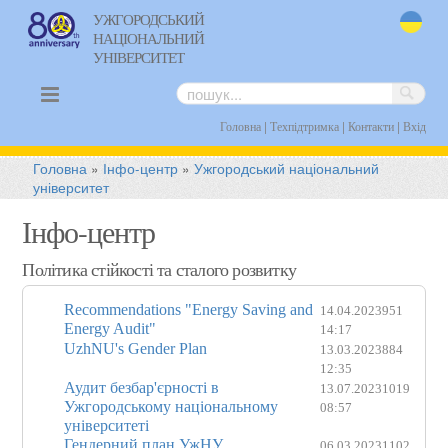
УЖГОРОДСЬКИЙ
НАЦІОНАЛЬНИЙ
uk
УНІВЕРСИТЕТ
|
|
|
Головна
Техпідтримка
Контакти
Вхід
Головна
»
Інфо-центр
»
Ужгородський національний
університет
Інфо-центр
Політика стійкості та сталого розвитку
Recommendations "Energy Saving and
14.04.2023
951
Energy Audit"
14:17
UzhNU's Gender Plan
13.03.2023
884
12:35
Аудит безбар'єрності в
13.07.2023
1019
Ужгородському національному
08:57
університеті
Гендерний план УжНУ
06.03.2023
1102