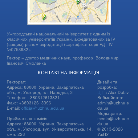
Ужгородський національний університет є одним із
класичних університетів України, акредитованих за IV
(вищим) рівнем акредитації (сертифікат серії РД - IV
№0753932).
Ректор – доктор медичних наук, професор
Володимир
Іванович Смоланка
КОНТАКТНА ІНФОРМАЦІЯ:
Ректорат:
Дизайн та
Адреса: 88000, Україна, Закарпатська
розробка:
обл., м. Ужгород, пл. Народна, 3
ЦІТ
\ Alex Dubiv
Телефон: +380312613321
Вебмайстер:
Факс: +380312613396
admin@uzhnu.e
E-mail:
official@uzhnu.edu.ua
du.ua
Медіацентр:
Приймальна комісія:
media@uzhnu.e
Адреса: 88000, Україна, Закарпатська
du.ua
обл., м. Ужгород, вул. Університетська, 14,
© 2013-2026
кімн. 228
УжНУ