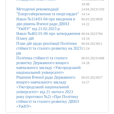
19:06
Методичні рекомендації
14.04.2023
1350
"Енергозбереження та енергоаудит"
14:14
Наказ №114/01-04 про введення в
06.03.2023
858
дію рішень Вченої ради ДВНЗ
14:22
"УжНУ" від 21.02.2023 р.
Наказ №402.01-06 про затвердження
06.04.2023
784
Плану дій
14:16
План дій щодо реалізації Політики
06.04.2023
811
стійкості та сталого розвитку на 2023
15:24
рік
Політика стійкості та сталого
06.03.2023
1408
розвитку Державного вищого
14:28
навчального закладу «Ужгородський
національний університет»
Рішення Вченої ради Державного
06.03.2023
927
вищого навчального закладу
14:27
«Ужгородський національний
університет» від 21 лютого 2023
року (протокол №2) «Про Політику
стійкості та сталого розвитку ДВНЗ
«УжНУ»