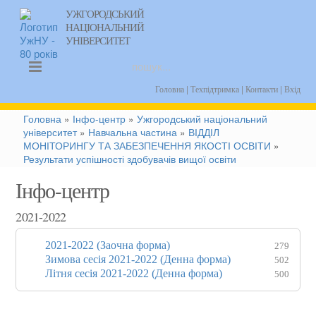
УЖГОРОДСЬКИЙ
НАЦІОНАЛЬНИЙ
uk
УНІВЕРСИТЕТ
|
|
|
Головна
Техпідтримка
Контакти
Вхід
Головна
»
Інфо-центр
»
Ужгородський національний
університет
»
Навчальна частина
»
ВІДДІЛ
МОНІТОРИНГУ ТА ЗАБЕЗПЕЧЕННЯ ЯКОСТІ ОСВІТИ
»
Результати успішності здобувачів вищої освіти
Інфо-центр
2021-2022
2021-2022 (Заочна форма)
279
Зимова сесія 2021-2022 (Денна форма)
502
Літня сесія 2021-2022 (Денна форма)
500