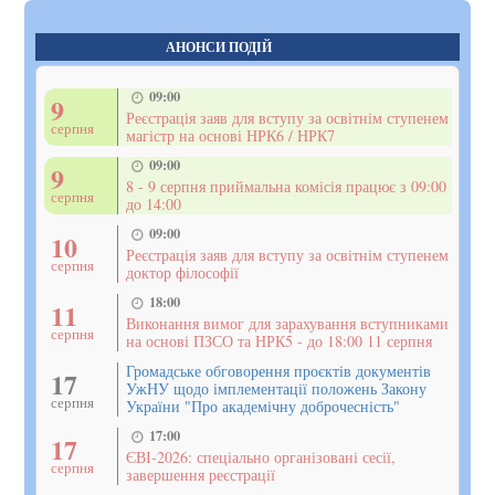
АНОНСИ ПОДІЙ
09:00
9
Реєстрація заяв для вступу за освітнім ступенем
серпня
магістр на основі НРК6 / НРК7
09:00
9
8 - 9 серпня приймальна комісія працює з 09:00
серпня
до 14:00
09:00
10
Реєстрація заяв для вступу за освітнім ступенем
серпня
доктор філософії
18:00
11
Виконання вимог для зарахування вступниками
серпня
на основі ПЗСО та НРК5 - до 18:00 11 серпня
Громадське обговорення проєктів документів
17
УжНУ щодо імплементації положень Закону
серпня
України "Про академічну доброчесність"
17:00
17
ЄВІ-2026: спеціально організовані сесії,
серпня
завершення реєстрації