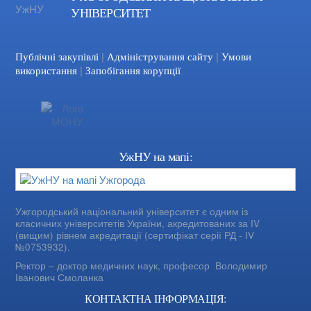
УНІВЕРСИТЕТ
|
|
Facebook
YouTube
Публічні закупівлі
Адміністрування сайту
Умови
|
використання
Запобігання корупції
УжНУ на мапі:
Ужгородський національний університет є одним із
класичних університетів України, акредитованих за IV
(вищим) рівнем акредитації (сертифікат серії РД - IV
№0753932).
Ректор – доктор медичних наук, професор
Володимир
Іванович Смоланка
КОНТАКТНА ІНФОРМАЦІЯ: