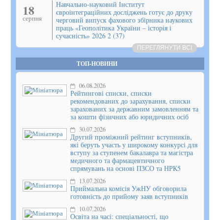
Навчально-науковий Інститут
18
євроінтеграційних досліджень готує до друку
серпня
черговий випуск фахового збірника наукових
праць «Геополітика України – історія і
сучасність» 2026 2 (37)
ПЕРЕГЛЯНУТИ ВСІ
ТОП-НОВИНИ
06.08.2026
Рейтингові списки, списки
рекомендованих до зарахування, списки
зарахованих за державним замовленням та
за кошти фізичних або юридичних осіб
30.07.2026
Другий проміжний рейтинг вступників,
які беруть участь у широкому конкурсі для
вступу за ступенем бакалавра та магістра
медичного та фармацевтичного
спрямувань на основі ПЗСО та НРК5
13.07.2026
Приймальна комісія УжНУ обговорила
готовність до прийому заяв вступників
10.07.2026
Освіта на часі: спеціальності, що