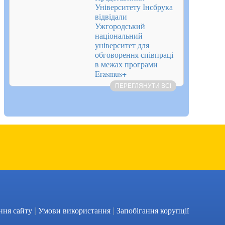
Університету Інсбрука
відвідали
Ужгородський
національний
університет для
обговорення співпраці
в межах програми
Erasmus+
ПЕРЕГЛЯНУТИ ВСІ
|
|
Facebook
YouTube
ння сайту
Умови використання
Запобігання корупції