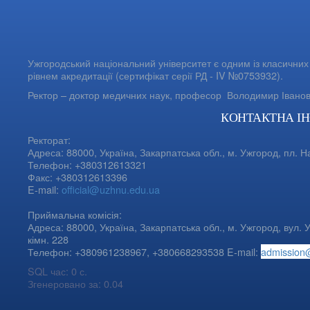
Ужгородський національний університет є одним із класичних 
рівнем акредитації (сертифікат серії РД - IV №0753932).
Ректор – доктор медичних наук, професор
Володимир Івано
КОНТАКТНА І
Ректорат:
Адреса: 88000, Україна, Закарпатська обл., м. Ужгород, пл. Н
Телефон: +380312613321
Факс: +380312613396
E-mail:
official@uzhnu.edu.ua
Приймальна комісія:
Адреса: 88000, Україна, Закарпатська обл., м. Ужгород, вул. У
кімн. 228
Телефон: +380961238967, +380668293538 E-mail:
admission
SQL час: 0 с.
Згенеровано за: 0.04