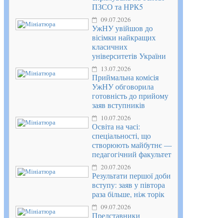
ПЗСО та НРК5
09.07.2026
УжНУ увійшов до
вісімки найкращих
класичних
університетів України
13.07.2026
Приймальна комісія
УжНУ обговорила
готовність до прийому
заяв вступників
10.07.2026
Освіта на часі:
спеціальності, що
створюють майбутнє —
педагогічний факультет
20.07.2026
Результати першої доби
вступу: заяв у півтора
раза більше, ніж торік
09.07.2026
Представники