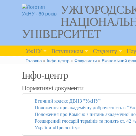
УЖГОРОДСЬ
НАЦІОНАЛЬ
УНІВЕРСИТЕТ
УжНУ
Вступникам
Студенту
Нау
Головна
»
Інфо-центр
»
Факультети
»
Економічний фак
Інфо-центр
Нормативні документи
Етичний кодекс ДВНЗ "УжНУ"
Положення про академічну доброчесність в "У
Положення про Комісію з питань академічної д
Розширений глосарій термінів та понять ст. 42 
України «Про освіту»