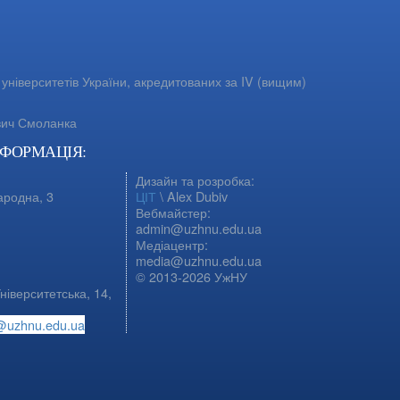
університетів України, акредитованих за IV (вищим)
вич Смоланка
НФОРМАЦІЯ:
Дизайн та розробка:
ародна, 3
ЦІТ
\ Alex Dubiv
Вебмайстер:
admin@uzhnu.edu.ua
Медіацентр:
media@uzhnu.edu.ua
© 2013-2026 УжНУ
ніверситетська, 14,
@uzhnu.edu.ua