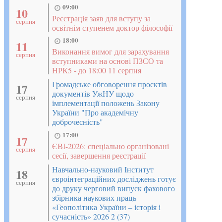
09:00
10
Реєстрація заяв для вступу за
серпня
освітнім ступенем доктор філософії
18:00
11
Виконання вимог для зарахування
серпня
вступниками на основі ПЗСО та
НРК5 - до 18:00 11 серпня
Громадське обговорення проєктів
17
документів УжНУ щодо
серпня
імплементації положень Закону
України "Про академічну
доброчесність"
17:00
17
ЄВІ-2026: спеціально організовані
серпня
сесії, завершення реєстрації
Навчально-науковий Інститут
18
євроінтеграційних досліджень готує
серпня
до друку черговий випуск фахового
збірника наукових праць
«Геополітика України – історія і
сучасність» 2026 2 (37)