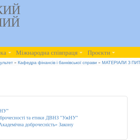
КИЙ
НИЙ
ка
Міжнародна співпраця
Проєкти
ультет
»
Кафедра фінансів і банківської справи
»
МАТЕРІАЛИ З ПИ
жНУ"
оброчесності та етики ДВНЗ "УжНУ"
«Академічна доброчесність» Закону