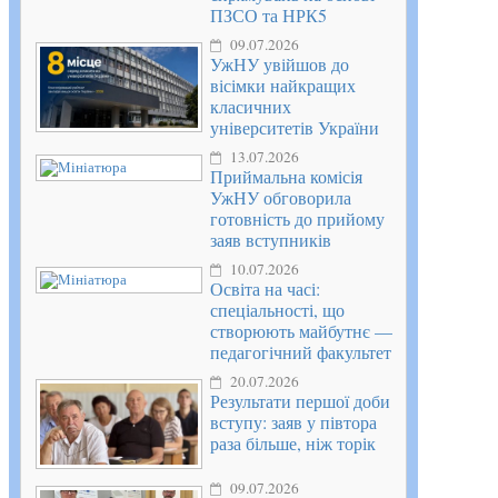
ПЗСО та НРК5
09.07.2026
УжНУ увійшов до
вісімки найкращих
класичних
університетів України
13.07.2026
Приймальна комісія
УжНУ обговорила
готовність до прийому
заяв вступників
10.07.2026
Освіта на часі:
спеціальності, що
створюють майбутнє —
педагогічний факультет
20.07.2026
Результати першої доби
вступу: заяв у півтора
раза більше, ніж торік
09.07.2026