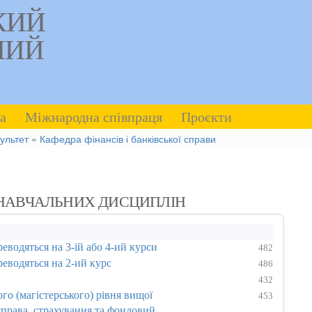
КИЙ
НИЙ
а
Міжнародна співпраця
Проєкти
ультет
»
Кафедра фінансів і банківської справи
 НАВЧАЛЬНИХ ДИСЦИПЛІН
реводяться на 3-ій або 4-ий курси
482
реводяться на 2-ий курс
486
432
го (магістерського) рівня вищої
453
справа, страхування та фондовий