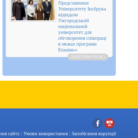
Представники
Університету Інсбрука
відвідали
Ужгородський
національний
університет для
обговорення співпраці
в межах програми
Erasmus+
ПЕРЕГЛЯНУТИ ВСІ
|
|
Facebook
YouTube
ння сайту
Умови використання
Запобігання корупції