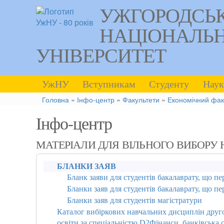
УЖГОРОДСЬ
НАЦІОНАЛЬ
УНІВЕРСИТЕТ
УжНУ
Вступникам
Студенту
Наук
Головна
»
Інфо-центр
»
Факультети
»
Економічний фак
Інфо-центр
МАТЕРІАЛИ ДЛЯ ВІЛЬНОГО ВИБОРУ
БЛАНКИ ЗАЯВ
Бланк заяви для студентів бакалаврату, що пе
Бланки заяв для студентів бакалаврату, що пе
Бланки заяв для студентів магістратури
Каталог вибіркових навчальних дисциплін друго
освіти за спеціальністю D2Фінанси, банківська 