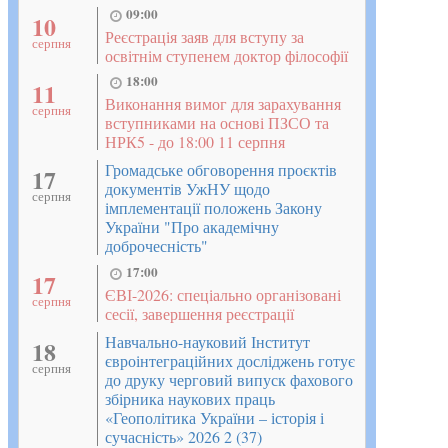
09:00
10
Реєстрація заяв для вступу за
серпня
освітнім ступенем доктор філософії
18:00
11
Виконання вимог для зарахування
серпня
вступниками на основі ПЗСО та
НРК5 - до 18:00 11 серпня
Громадське обговорення проєктів
17
документів УжНУ щодо
серпня
імплементації положень Закону
України "Про академічну
доброчесність"
17:00
17
ЄВІ-2026: спеціально організовані
серпня
сесії, завершення реєстрації
Навчально-науковий Інститут
18
євроінтеграційних досліджень готує
серпня
до друку черговий випуск фахового
збірника наукових праць
«Геополітика України – історія і
сучасність» 2026 2 (37)