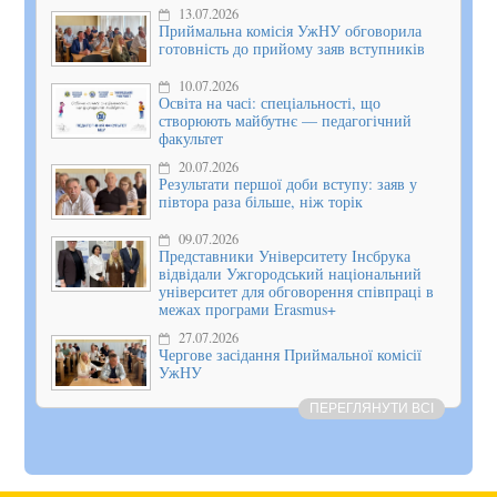
13.07.2026
Приймальна комісія УжНУ обговорила
готовність до прийому заяв вступників
10.07.2026
Освіта на часі: спеціальності, що
створюють майбутнє — педагогічний
факультет
20.07.2026
Результати першої доби вступу: заяв у
півтора раза більше, ніж торік
09.07.2026
Представники Університету Інсбрука
відвідали Ужгородський національний
університет для обговорення співпраці в
межах програми Erasmus+
27.07.2026
Чергове засідання Приймальної комісії
УжНУ
ПЕРЕГЛЯНУТИ ВСІ