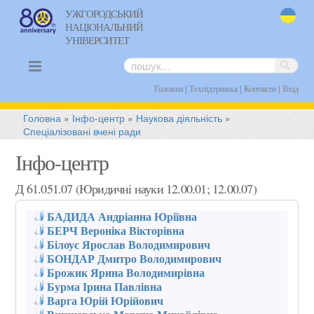
УЖГОРОДСЬКИЙ
НАЦІОНАЛЬНИЙ
uk
УНІВЕРСИТЕТ
|
|
|
Головна
Техпідтримка
Контакти
Вхід
Головна
»
Інфо-центр
»
Наукова діяльність
»
Спеціалізовані вчені ради
Інфо-центр
Д 61.051.07 (Юридичні науки 12.00.01; 12.00.07)
БАДИДА Андріанна Юріївна
БЕРЧ Вероніка Вікторівна
Білоус Ярослав Володимирович
БОНДАР Дмитро Володимирович
Брожик Ярина Володимирівна
Бурма Ірина Павлівна
Варга Юрій Юрійович