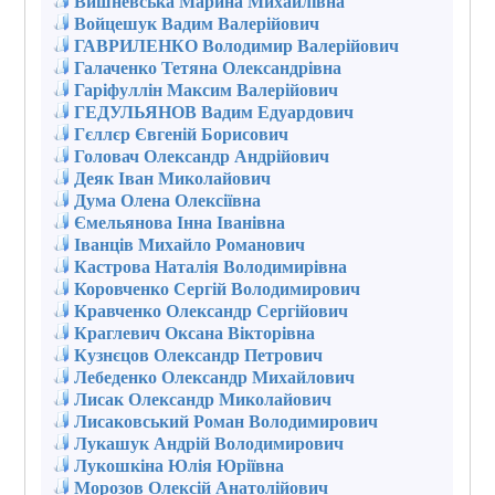
Вишневська Марина Михайлівна
Войцешук Вадим Валерійович
ГАВРИЛЕНКО Володимир Валерійович
Галаченко Тетяна Олександрівна
Гаріфуллін Максим Валерійович
ГЕДУЛЬЯНОВ Вадим Едуардович
Гєллєр Євгеній Борисович
Головач Олександр Андрійович
Деяк Іван Миколайович
Дума Олена Олексіївна
Ємельянова Інна Іванівна
Іванців Михайло Романович
Кастрова Наталія Володимирівна
Коровченко Сергій Володимирович
Кравченко Олександр Сергійович
Краглевич Оксана Вікторівна
Кузнєцов Олександр Петрович
Лебеденко Олександр Михайлович
Лисак Олександр Миколайович
Лисаковський Роман Володимирович
Лукашук Андрій Володимирович
Лукошкіна Юлія Юріївна
Морозов Олексій Анатолійович