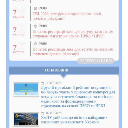
09:00
7
ЄВІ-2026: спеціально організовані сесії,
серпня
початок реєстрації
09:00
7
Початок реєстрації заяв для вступу за освітнім
серпня
ступенем магістр на основі НРК6 / НРК7
09:00
7
Початок реєстрації заяв для вступу за освітнім
серпня
ступенем доктор філософії
ПЕРЕГЛЯНУТИ ВСІ
ТОП-НОВИНИ
30.07.2026
Другий проміжний рейтинг вступників,
які беруть участь у широкому конкурсі для
вступу за ступенем бакалавра та магістра
медичного та фармацевтичного
спрямувань на основі ПЗСО та НРК5
09.07.2026
УжНУ увійшов до вісімки найкращих
класичних університетів України