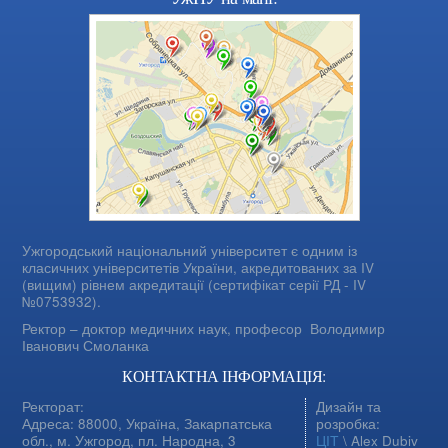
Ужгородський національний університет є одним із
класичних університетів України, акредитованих за IV
(вищим) рівнем акредитації (сертифікат серії РД - IV
№0753932).
Ректор – доктор медичних наук, професор
Володимир
Іванович Смоланка
КОНТАКТНА ІНФОРМАЦІЯ:
Ректорат:
Дизайн та
Адреса: 88000, Україна, Закарпатська
розробка:
обл., м. Ужгород, пл. Народна, 3
ЦІТ
\ Alex Dubiv