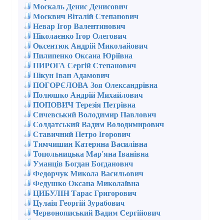
Москаль Денис Денисович
Москвич Віталій Степанович
Невар Ігор Валентинович
Ніколаєнко Ігор Олегович
Оксентюк Андрій Миколайович
Пилипенко Оксана Юріївна
ПИРОГА Сергій Степанович
Пікун Іван Адамович
ПОГОРЄЛОВА Зоя Олександрівна
Полюшко Андрій Михайлович
ПОПОВИЧ Терезія Петрівна
Сичевський Володимир Павлович
Солдатський Вадим Володимирович
Ставичний Петро Ігорович
Тимчишин Катерина Василівна
Топольницька Мар'яна Іванівна
Уманців Богдан Богданович
Федорчук Микола Васильович
Федушко Оксана Миколаївна
ЦИБУЛІН Тарас Григорович
Цулаія Георгій Зурабович
Червонописький Вадим Сергійович