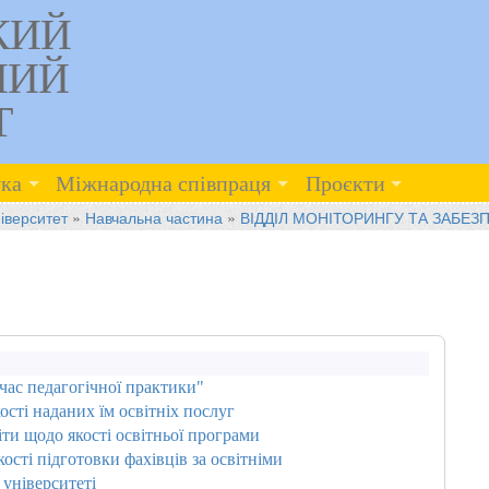
КИЙ
НИЙ
Т
ка
Міжнародна співпраця
Проєкти
іверситет
»
Навчальна частина
»
ВІДДІЛ МОНІТОРИНГУ ТА ЗАБЕЗ
час педагогічної практики"
сті наданих їм освітніх послуг
ти щодо якості освітньої програми
сті підготовки фахівців за освітніми
університеті