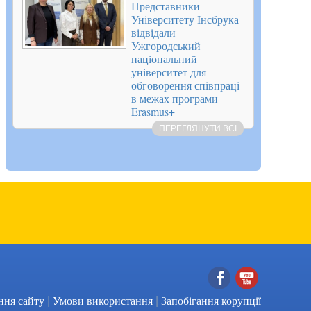
Представники
Університету Інсбрука
відвідали
Ужгородський
національний
університет для
обговорення співпраці
в межах програми
Erasmus+
ПЕРЕГЛЯНУТИ ВСІ
|
|
Facebook
YouTube
ння сайту
Умови використання
Запобігання корупції