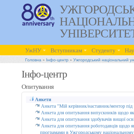
УЖГОРОДСЬ
НАЦІОНАЛЬ
УНІВЕРСИТЕ
УжНУ
Вступникам
Студенту
Нау
Головна
»
Інфо-центр
»
Ужгородський національний ун
Інфо-центр
Опитування
Анкети
Анкета "Мій керівник/наставник/ментор під 
Анкета для опитування випускників щодо яко
Анкета для опитування здобувачів вищої осві
Анкета для опитування роботодавців щодо яко
програмами в Ужгородському національному 