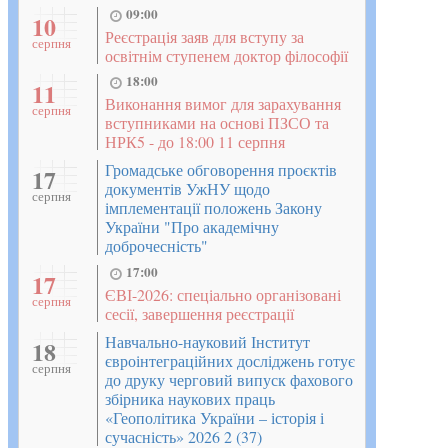
09:00
10
Реєстрація заяв для вступу за
серпня
освітнім ступенем доктор філософії
18:00
11
Виконання вимог для зарахування
серпня
вступниками на основі ПЗСО та
НРК5 - до 18:00 11 серпня
Громадське обговорення проєктів
17
документів УжНУ щодо
серпня
імплементації положень Закону
України "Про академічну
доброчесність"
17:00
17
ЄВІ-2026: спеціально організовані
серпня
сесії, завершення реєстрації
Навчально-науковий Інститут
18
євроінтеграційних досліджень готує
серпня
до друку черговий випуск фахового
збірника наукових праць
«Геополітика України – історія і
сучасність» 2026 2 (37)