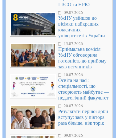
ПЗСО та НРК5
09.07.2026
УжНУ увійшов до
вісімки найкращих
класичних
університетів України
13.07.2026
Приймальна комісія
УжНУ обговорила
готовність до прийому
заяв вступників
10.07.2026
Освіта на часі:
спеціальності, що
створюють майбутнє —
педагогічний факультет
20.07.2026
Результати першої доби
вступу: заяв у півтора
раза більше, ніж торік
09.07.2026