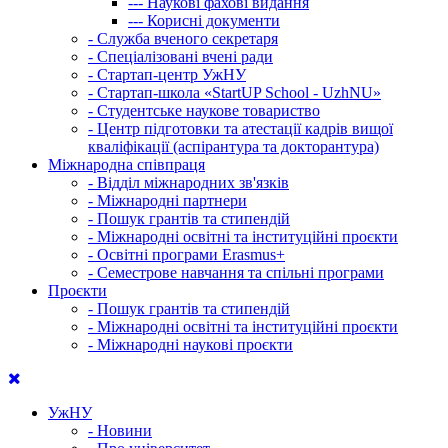
---
Наукові фахові видання
---
Корисні документи
-
Служба вченого секретаря
-
Спеціалізовані вчені ради
-
Стартап-центр УжНУ
-
Стартап-школа «StartUP School - UzhNU»
-
Студентське наукове товариство
-
Центр підготовки та атестації кадрів вищої
кваліфікації (аспірантура та докторантура)
Міжнародна співпраця
-
Відділ міжнародних зв'язків
-
Міжнародні партнери
-
Пошук грантів та стипендій
-
Міжнародні освітні та інституційні проєкти
-
Освітні програми Erasmus+
-
Семестрове навчання та спільні програми
Проєкти
-
Пошук грантів та стипендій
-
Міжнародні освітні та інституційні проєкти
-
Міжнародні наукові проєкти
УжНУ
-
Новини