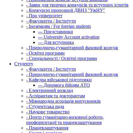
-
Заяви для творчих конкурсів та вступних іспитів
-
Конкурсні пропозиції ДВНЗ "УжНУ"
-
Про університет
-
Факультети / Інститути
-
Іноземцям / For foreign students
---
Представники
---
University Account activation
---
Для вступника
-
Природничо-гуманітарний фаховий коледж
-
Освітні програми
-
Спеціальності / Освітні програми
Студенту
-
Факультети / Інститути
-
Природничо-гуманітарний фаховий коледж
-
Кафедра військової підготовки
---
Допомога бійцям АТО
-
Електронний розклад
-
Аспірантам та докторантам
-
Міжнародна асоціація випускників
-
Студентська рада
-
Наукове товариство
-
Центр гуманітарно-виховної роботи,
профорієнтації та працевлаштування
-
Працевлаштування