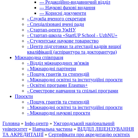
---
Редакційно-видавничий відділ
---
Наукові фахові видання
---
Корисні документи
-
Служба вченого секретаря
-
Спеціалізовані вчені ради
-
Стартап-центр УжНУ
-
Стартап-школа «StartUP School - UzhNU»
-
Студентське наукове товариство
-
Центр підготовки та атестації кадрів вищої
кваліфікації (аспірантура та докторантура)
Міжнародна співпраця
-
Відділ міжнародних зв'язків
-
Міжнародні партнери
-
Пошук грантів та стипендій
-
Міжнародні освітні та інституційні проєкти
-
Освітні програми Erasmus+
-
Семестрове навчання та спільні програми
Проєкти
-
Пошук грантів та стипендій
-
Міжнародні освітні та інституційні проєкти
-
Міжнародні наукові проєкти
Головна
»
Інфо-центр
»
Ужгородський національний
університет
»
Навчальна частина
»
ВІДДІЛ ЛІЦЕНЗУВАННЯ
ТА АКРЕДИТАЦІЇ
»
Сертифікати про акредитацію освітніх