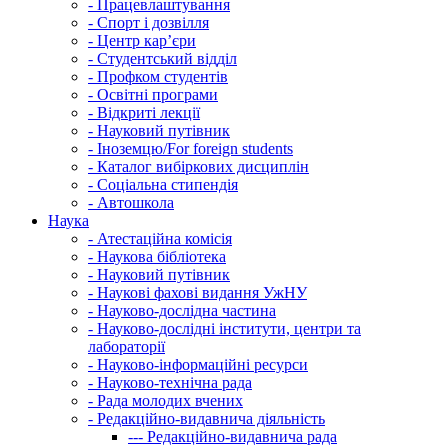
-
Працевлаштування
-
Спорт і дозвілля
-
Центр кар’єри
-
Студентський відділ
-
Профком студентів
-
Освітні програми
-
Відкриті лекції
-
Науковий путівник
-
Іноземцю/For foreign students
-
Каталог вибіркових дисциплін
-
Соціальна стипендія
-
Автошкола
Наука
-
Атестаційна комісія
-
Наукова бібліотека
-
Науковий путівник
-
Наукові фахові видання УжНУ
-
Науково-дослідна частина
-
Науково-дослідні інститути, центри та
лабораторії
-
Науково-інформаційні ресурси
-
Науково-технічна рада
-
Рада молодих вчених
-
Редакційно-видавнича діяльність
---
Редакційно-видавнича рада