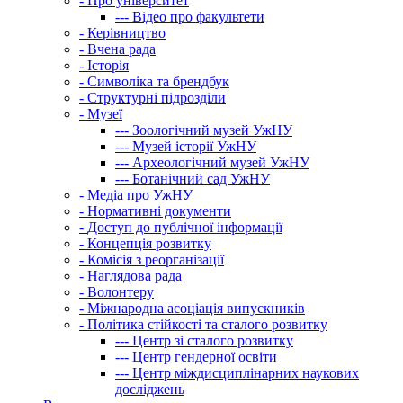
-
Про університет
---
Відео про факультети
-
Керівництво
-
Вчена рада
-
Історія
-
Символіка та брендбук
-
Структурні підрозділи
-
Музеї
---
Зоологічний музей УжНУ
---
Музей історії УжНУ
---
Археологічний музей УжНУ
---
Ботанічний сад УжНУ
-
Медіа про УжНУ
-
Нормативні документи
-
Доступ до публічної інформації
-
Концепція розвитку
-
Комісія з реорганізації
-
Наглядова рада
-
Волонтеру
-
Міжнародна асоціація випускників
-
Політика стійкості та сталого розвитку
---
Центр зі сталого розвитку
---
Центр гендерної освіти
---
Центр міждисциплінарних наукових
досліджень