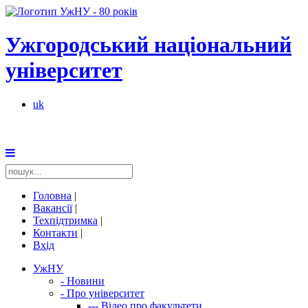
Ужгородський національний
університет
uk
Головна
|
Вакансії
|
Техпідтримка
|
Контакти
|
Вхід
УжНУ
-
Новини
-
Про університет
---
Відео про факультети