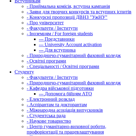
Вступникам
-
Приймальна комісія, вступна кампанія
-
Заяви для творчих конкурсів та вступних іспитів
-
Конкурсні пропозиції ДВНЗ "УжНУ"
-
Про університет
-
Факультети / Інститути
-
Іноземцям / For foreign students
---
Представники
---
University Account activation
---
Для вступника
-
Природничо-гуманітарний фаховий коледж
-
Освітні програми
-
Спеціальності / Освітні програми
Студенту
-
Факультети / Інститути
-
Природничо-гуманітарний фаховий коледж
-
Кафедра військової підготовки
---
Допомога бійцям АТО
-
Електронний розклад
-
Аспірантам та докторантам
-
Міжнародна асоціація випускників
-
Студентська рада
-
Наукове товариство
-
Центр гуманітарно-виховної роботи,
профорієнтації та працевлаштування