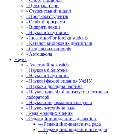
-
Спорт і дозвілля
-
Центр кар’єри
-
Студентський відділ
-
Профком студентів
-
Освітні програми
-
Відкриті лекції
-
Науковий путівник
-
Іноземцю/For foreign students
-
Каталог вибіркових дисциплін
-
Соціальна стипендія
-
Автошкола
Наука
-
Атестаційна комісія
-
Наукова бібліотека
-
Науковий путівник
-
Наукові фахові видання УжНУ
-
Науково-дослідна частина
-
Науково-дослідні інститути, центри та
лабораторії
-
Науково-інформаційні ресурси
-
Науково-технічна рада
-
Рада молодих вчених
-
Редакційно-видавнича діяльність
---
Редакційно-видавнича рада
---
Редакційно-видавничий відділ