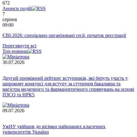
672
Анонси подій
7
серпня
09:00
ЄВІ-2026: спеціально організовані сесії, початок реєстрації
Переглянути всі
Топ-новини
30.07.2026
Другий проміжний рейтинг вступників, які беруть участь у
широкому конкурсі для вступу за ступенем бакалавра та
магістра медичного та фармацевтичного спрямувань на основі
ПЗСО та НРК5
09.07.2026
УжНУ увійшов до вісімки найкращих класичних
університетів України