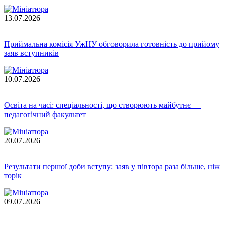
13.07.2026
Приймальна комісія УжНУ обговорила готовність до прийому
заяв вступників
10.07.2026
Освіта на часі: спеціальності, що створюють майбутнє —
педагогічний факультет
20.07.2026
Результати першої доби вступу: заяв у півтора раза більше, ніж
торік
09.07.2026