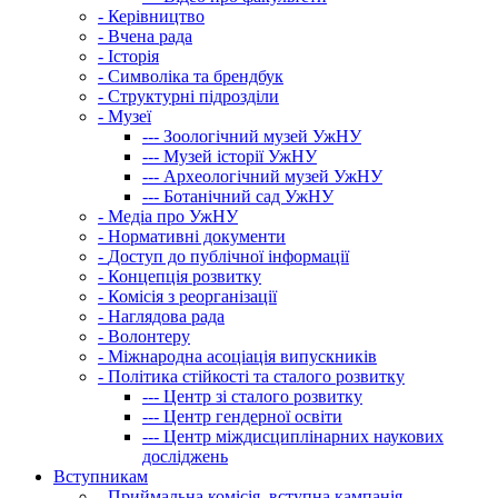
-
Керівництво
-
Вчена рада
-
Історія
-
Символіка та брендбук
-
Структурні підрозділи
-
Музеї
---
Зоологічний музей УжНУ
---
Музей історії УжНУ
---
Археологічний музей УжНУ
---
Ботанічний сад УжНУ
-
Медіа про УжНУ
-
Нормативні документи
-
Доступ до публічної інформації
-
Концепція розвитку
-
Комісія з реорганізації
-
Наглядова рада
-
Волонтеру
-
Міжнародна асоціація випускників
-
Політика стійкості та сталого розвитку
---
Центр зі сталого розвитку
---
Центр гендерної освіти
---
Центр міждисциплінарних наукових
досліджень
Вступникам
-
Приймальна комісія, вступна кампанія