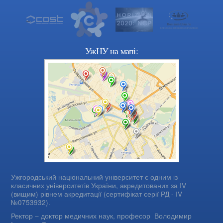
УжНУ на мапі:
Ужгородський національний університет є одним із
класичних університетів України, акредитованих за IV
(вищим) рівнем акредитації (сертифікат серії РД - IV
№0753932).
Ректор – доктор медичних наук, професор
Володимир