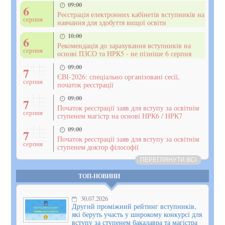
09:00
6
Реєстрація електронних кабінетів вступників на
серпня
навчання для здобуття вищої освіти
10:00
6
Рекомендація до зарахування вступників на
серпня
основі ПЗСО та НРК5 - не пізніше 6 серпня
09:00
7
ЄВІ-2026: спеціально організовані сесії,
серпня
початок реєстрації
09:00
7
Початок реєстрації заяв для вступу за освітнім
серпня
ступенем магістр на основі НРК6 / НРК7
09:00
7
Початок реєстрації заяв для вступу за освітнім
серпня
ступенем доктор філософії
ПЕРЕГЛЯНУТИ ВСІ
ТОП-НОВИНИ
30.07.2026
Другий проміжний рейтинг вступників,
які беруть участь у широкому конкурсі для
вступу за ступенем бакалавра та магістра