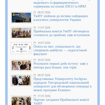
медичного та фармацевтичного
спрямувань на основі ПЗСО та НРК5
09.07.2026
УжНУ увійшов до вісімки найкращих
класичних університетів України
13.07.2026
Приймальна комісія УжНУ обговорила
готовність до прийому заяв вступників
10.07.2026
Освіта на часі: спеціальності, що
створюють майбутнє — педагогічний
факультет
20.07.2026
Результати першої доби вступу: заяв у
півтора раза більше, ніж торік
09.07.2026
Представники Університету Інсбрука
відвідали Ужгородський національний
університет для обговорення співпраці в
межах програми Erasmus+
27.07.2026
Чергове засідання Приймальної комісії
УжНУ