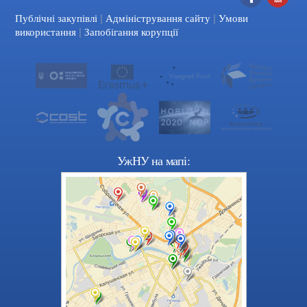
|
|
Facebook
YouTube
Публічні закупівлі
Адміністрування сайту
Умови
|
використання
Запобігання корупції
УжНУ на мапі: