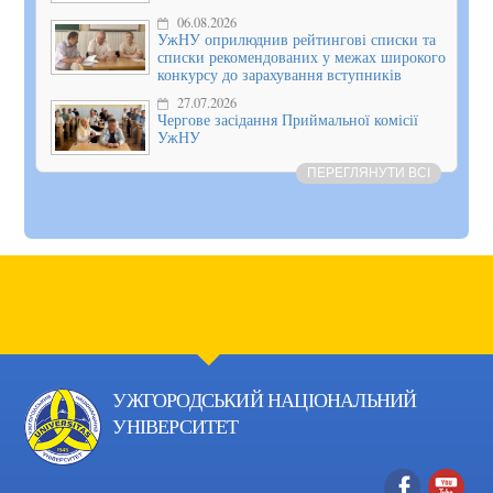
06.08.2026
УжНУ оприлюднив рейтингові списки та
списки рекомендованих у межах широкого
конкурсу до зарахування вступників
27.07.2026
Чергове засідання Приймальної комісії
УжНУ
ПЕРЕГЛЯНУТИ ВСІ
УЖГОРОДСЬКИЙ НАЦІОНАЛЬНИЙ
УНІВЕРСИТЕТ