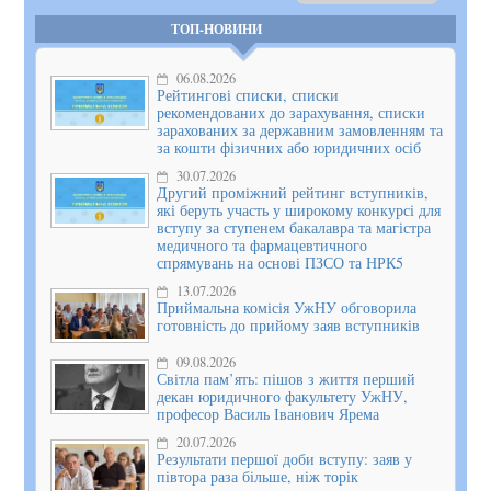
ТОП-НОВИНИ
06.08.2026
Рейтингові списки, списки
рекомендованих до зарахування, списки
зарахованих за державним замовленням та
за кошти фізичних або юридичних осіб
30.07.2026
Другий проміжний рейтинг вступників,
які беруть участь у широкому конкурсі для
вступу за ступенем бакалавра та магістра
медичного та фармацевтичного
спрямувань на основі ПЗСО та НРК5
13.07.2026
Приймальна комісія УжНУ обговорила
готовність до прийому заяв вступників
09.08.2026
Світла пам’ять: пішов з життя перший
декан юридичного факультету УжНУ,
професор Василь Іванович Ярема
20.07.2026
Результати першої доби вступу: заяв у
півтора раза більше, ніж торік