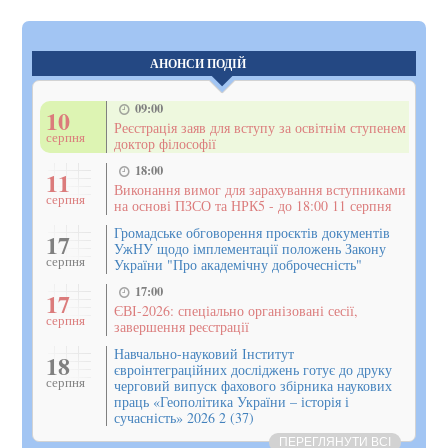
АНОНСИ ПОДІЙ
09:00
10
Реєстрація заяв для вступу за освітнім ступенем
серпня
доктор філософії
18:00
11
Виконання вимог для зарахування вступниками
серпня
на основі ПЗСО та НРК5 - до 18:00 11 серпня
Громадське обговорення проєктів документів
17
УжНУ щодо імплементації положень Закону
серпня
України "Про академічну доброчесність"
17:00
17
ЄВІ-2026: спеціально організовані сесії,
серпня
завершення реєстрації
Навчально-науковий Інститут
18
євроінтеграційних досліджень готує до друку
серпня
черговий випуск фахового збірника наукових
праць «Геополітика України – історія і
сучасність» 2026 2 (37)
ПЕРЕГЛЯНУТИ ВСІ