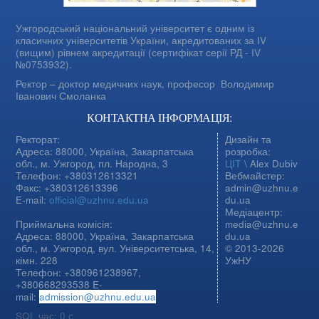
Ужгородський національний університет є одним із
класичних університетів України, акредитованих за IV
(вищим) рівнем акредитації (сертифікат серії РД - IV
№0753932).
Ректор – доктор медичних наук, професор
Володимир
Іванович Смоланка
КОНТАКТНА ІНФОРМАЦІЯ:
Ректорат:
Дизайн та
Адреса: 88000, Україна, Закарпатська
розробка:
обл., м. Ужгород, пл. Народна, 3
ЦІТ
\ Alex Dubiv
Телефон: +380312613321
Вебмайстер:
Факс: +380312613396
admin@uzhnu.e
E-mail:
official@uzhnu.edu.ua
du.ua
Медіацентр:
Приймальна комісія:
media@uzhnu.e
Адреса: 88000, Україна, Закарпатська
du.ua
обл., м. Ужгород, вул. Університетська, 14,
© 2013-2026
кімн. 228
УжНУ
Телефон: +380961238967,
+380668293538 E-
mail:
admission@uzhnu.edu.ua
SQL час: 0 с.