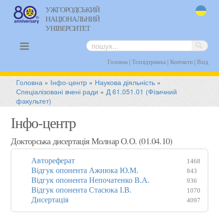
УЖГОРОДСЬКИЙ
НАЦІОНАЛЬНИЙ
uk
УНІВЕРСИТЕТ
|
|
|
Головна
Техпідтримка
Контакти
Вхід
Головна
»
Інфо-центр
»
Наукова діяльність
»
Спеціалізовані вчені ради
»
Д 61.051.01 (Фізичний
факультет)
Інфо-центр
Докторська дисертація Молнар О.О. (01.04.10)
Автореферат
1468
Відгук опонента Ажнюка Ю.М.
843
Відгук опонента Непочатенко В.А.
936
Відгук опонента Стасюка І.В.
1070
Дисертація
4097