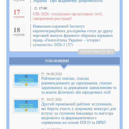
України "Про академічну доброчесність"
17:00
17
ЄВІ-2026: спеціально організовані сесії,
серпня
завершення реєстрації
Навчально-науковий Інститут
18
євроінтеграційних досліджень готує до друку
серпня
черговий випуск фахового збірника наукових
праць «Геополітика України – історія і
сучасність» 2026 2 (37)
ПЕРЕГЛЯНУТИ ВСІ
ТОП-НОВИНИ
06.08.2026
Рейтингові списки, списки
рекомендованих до зарахування, списки
зарахованих за державним замовленням та
за кошти фізичних або юридичних осіб
30.07.2026
Другий проміжний рейтинг вступників,
які беруть участь у широкому конкурсі для
вступу за ступенем бакалавра та магістра
медичного та фармацевтичного
спрямувань на основі ПЗСО та НРК5