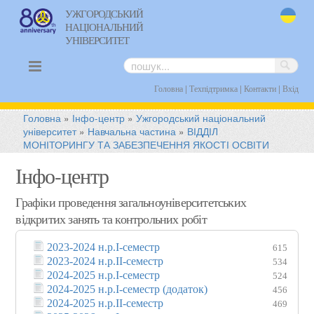
УЖГОРОДСЬКИЙ
НАЦІОНАЛЬНИЙ
uk
УНІВЕРСИТЕТ
|
|
|
Головна
Техпідтримка
Контакти
Вхід
Головна
»
Інфо-центр
»
Ужгородський національний
університет
»
Навчальна частина
»
ВІДДІЛ
МОНІТОРИНГУ ТА ЗАБЕЗПЕЧЕННЯ ЯКОСТІ ОСВІТИ
Інфо-центр
Графіки проведення загальноуніверситетських
відкритих занять та контрольних робіт
2023-2024 н.р.І-семестр
615
2023-2024 н.р.ІІ-семестр
534
2024-2025 н.р.І-семестр
524
2024-2025 н.р.І-семестр (додаток)
456
2024-2025 н.р.ІІ-семестр
469