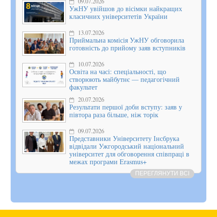
09.07.2026
УжНУ увійшов до вісімки найкращих
класичних університетів України
13.07.2026
Приймальна комісія УжНУ обговорила
готовність до прийому заяв вступників
10.07.2026
Освіта на часі: спеціальності, що
створюють майбутнє — педагогічний
факультет
20.07.2026
Результати першої доби вступу: заяв у
півтора раза більше, ніж торік
09.07.2026
Представники Університету Інсбрука
відвідали Ужгородський національний
університет для обговорення співпраці в
межах програми Erasmus+
ПЕРЕГЛЯНУТИ ВСІ