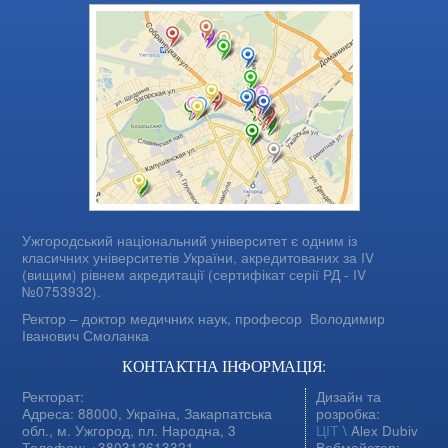
Ужгородський національний університет є одним із
класичних університетів України, акредитованих за IV
(вищим) рівнем акредитації (сертифікат серії РД - IV
№0753932).
Ректор – доктор медичних наук, професор
Володимир
Іванович Смоланка
КОНТАКТНА ІНФОРМАЦІЯ:
Ректорат:
Дизайн та
Адреса: 88000, Україна, Закарпатська
розробка:
обл., м. Ужгород, пл. Народна, 3
ЦІТ
\ Alex Dubiv
Телефон: +380312613321
Вебмайстер: