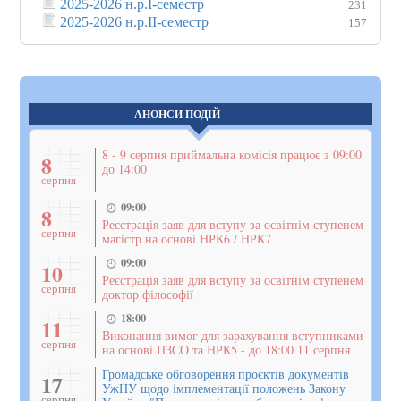
2025-2026 н.р.І-семестр
231
2025-2026 н.р.ІІ-семестр
157
АНОНСИ ПОДІЙ
8 - 9 серпня приймальна комісія працює з 09:00
8
до 14:00
серпня
09:00
8
Реєстрація заяв для вступу за освітнім ступенем
серпня
магістр на основі НРК6 / НРК7
09:00
10
Реєстрація заяв для вступу за освітнім ступенем
серпня
доктор філософії
18:00
11
Виконання вимог для зарахування вступниками
серпня
на основі ПЗСО та НРК5 - до 18:00 11 серпня
Громадське обговорення проєктів документів
17
УжНУ щодо імплементації положень Закону
серпня