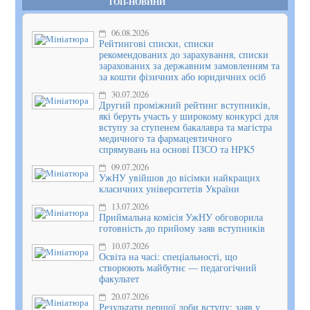
ТОП-НОВИНИ
06.08.2026
Рейтингові списки, списки
рекомендованих до зарахування, списки
зарахованих за державним замовленням та
за кошти фізичних або юридичних осіб
30.07.2026
Другий проміжний рейтинг вступників,
які беруть участь у широкому конкурсі для
вступу за ступенем бакалавра та магістра
медичного та фармацевтичного
спрямувань на основі ПЗСО та НРК5
09.07.2026
УжНУ увійшов до вісімки найкращих
класичних університетів України
13.07.2026
Приймальна комісія УжНУ обговорила
готовність до прийому заяв вступників
10.07.2026
Освіта на часі: спеціальності, що
створюють майбутнє — педагогічний
факультет
20.07.2026
Результати першої доби вступу: заяв у