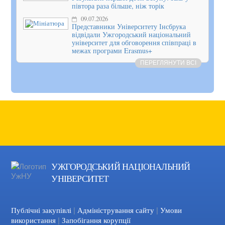
півтора раза більше, ніж торік
09.07.2026
Представники Університету Інсбрука
відвідали Ужгородський національний
університет для обговорення співпраці в
межах програми Erasmus+
ПЕРЕГЛЯНУТИ ВСІ
УЖГОРОДСЬКИЙ НАЦІОНАЛЬНИЙ
УНІВЕРСИТЕТ
|
|
Facebook
YouTube
Публічні закупівлі
Адміністрування сайту
Умови
|
використання
Запобігання корупції