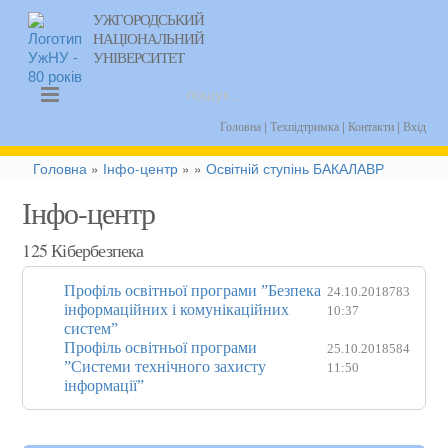
УЖГОРОДСЬКИЙ
НАЦІОНАЛЬНИЙ
uk
УНІВЕРСИТЕТ
|
|
|
Головна
Техпідтримка
Контакти
Вхід
Головна
»
Інфо-центр
»
»
Освітній ступінь БАКАЛАВР
Інфо-центр
125 Кібербезпека
Профіль освітньої програми ”Безпека
24.10.2018
783
інформаційних і комунікаційних
10:37
систем”
Профіль освітньої програми
25.10.2018
584
”Системи технічного захисту
11:50
інформації”