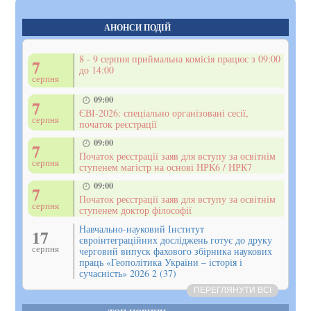
АНОНСИ ПОДІЙ
8 - 9 серпня приймальна комісія працює з 09:00
7
до 14:00
серпня
09:00
7
ЄВІ-2026: спеціально організовані сесії,
серпня
початок реєстрації
09:00
7
Початок реєстрації заяв для вступу за освітнім
серпня
ступенем магістр на основі НРК6 / НРК7
09:00
7
Початок реєстрації заяв для вступу за освітнім
серпня
ступенем доктор філософії
Навчально-науковий Інститут
17
євроінтеграційних досліджень готує до друку
серпня
черговий випуск фахового збірника наукових
праць «Геополітика України – історія і
сучасність» 2026 2 (37)
ПЕРЕГЛЯНУТИ ВСІ