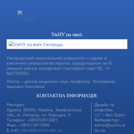
УжНУ на мапі:
Ужгородський національний університет є одним із
класичних університетів України, акредитованих за IV
(вищим) рівнем акредитації (сертифікат серії РД - IV
№0753932).
Ректор – доктор медичних наук, професор
Володимир
Іванович Смоланка
КОНТАКТНА ІНФОРМАЦІЯ:
Ректорат:
Дизайн та
Адреса: 88000, Україна, Закарпатська
розробка:
обл., м. Ужгород, пл. Народна, 3
ЦІТ
\ Alex Dubiv
Телефон: +380312613321
Вебмайстер:
Факс: +380312613396
admin@uzhnu.e
E-mail:
official@uzhnu.edu.ua
du.ua