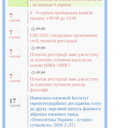
- не пізніше 6 серпня
8 - 9 серпня приймальна комісія
7
працює з 09:00 до 14:00
серпня
09:00
7
ЄВІ-2026: спеціально організовані
серпня
сесії, початок реєстрації
09:00
7
Початок реєстрації заяв для вступу
серпня
за освітнім ступенем магістр на
основі НРК6 / НРК7
09:00
7
Початок реєстрації заяв для вступу
серпня
за освітнім ступенем доктор
філософії
Навчально-науковий Інститут
17
євроінтеграційних досліджень готує
серпня
до друку черговий випуск фахового
збірника наукових праць
«Геополітика України – історія і
сучасність» 2026 2 (37)