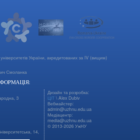
університетів України, акредитованих за IV (вищим)
вич Смоланка
НФОРМАЦІЯ:
Дизайн та розробка:
ародна, 3
ЦІТ
\ Alex Dubiv
Вебмайстер:
admin@uzhnu.edu.ua
Медіацентр:
media@uzhnu.edu.ua
© 2013-2026 УжНУ
ніверситетська, 14,