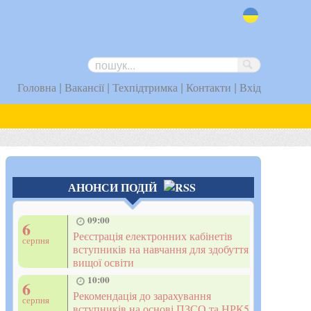
uk
|
|
|
|
Головна
Вакансії
Техпідтримка
Контакти
Вхід
АНОНСИ ПОДІЙ
09:00
6
Реєстрація електронних кабінетів
серпня
вступників на навчання для здобуття
вищої освіти
10:00
6
Рекомендація до зарахування
серпня
вступників на основі ПЗСО та НРК5