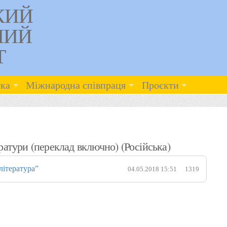
КИЙ
НИЙ
Т
ка
Міжнародна співпраця
Проєкти
ератури (переклад включно) (Російська)
література”
04.05.2018 15:51
1319