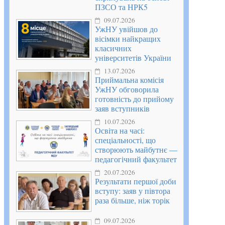
ПЗСО та НРК5
09.07.2026
УжНУ увійшов до
вісімки найкращих
класичних
університетів України
13.07.2026
Приймальна комісія
УжНУ обговорила
готовність до прийому
заяв вступників
10.07.2026
Освіта на часі:
спеціальності, що
створюють майбутнє —
педагогічний факультет
20.07.2026
Результати першої доби
вступу: заяв у півтора
раза більше, ніж торік
09.07.2026