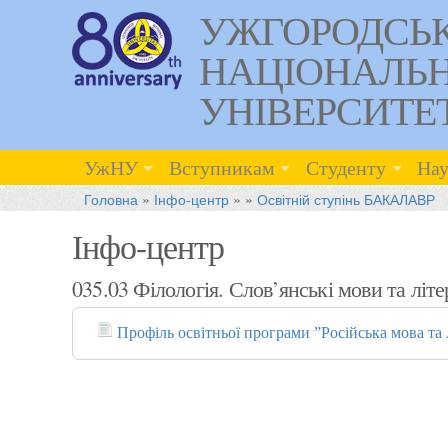
УЖГОРОДСЬ
НАЦІОНАЛЬ
УНІВЕРСИТЕ
УжНУ
Вступникам
Студенту
Нау
Головна
»
Інфо-центр
»
»
Освітній ступінь БАКАЛАВР
Інфо-центр
035.03 Філологія. Слов’янські мови та літ
Профіль освітньої програми ”Російська мова та 