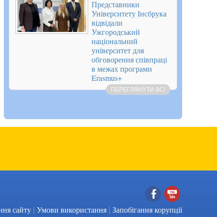
Представники
Університету Інсбрука
відвідали
Ужгородський
національний
університет для
обговорення співпраці
в межах програми
Erasmus+
ПЕРЕГЛЯНУТИ ВСІ
|
|
Facebook
YouTube
ння сайту
Умови використання
Запобігання корупції