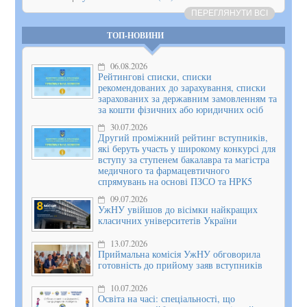
ПЕРЕГЛЯНУТИ ВСІ
ТОП-НОВИНИ
06.08.2026
Рейтингові списки, списки
рекомендованих до зарахування, списки
зарахованих за державним замовленням та
за кошти фізичних або юридичних осіб
30.07.2026
Другий проміжний рейтинг вступників,
які беруть участь у широкому конкурсі для
вступу за ступенем бакалавра та магістра
медичного та фармацевтичного
спрямувань на основі ПЗСО та НРК5
09.07.2026
УжНУ увійшов до вісімки найкращих
класичних університетів України
13.07.2026
Приймальна комісія УжНУ обговорила
готовність до прийому заяв вступників
10.07.2026
Освіта на часі: спеціальності, що