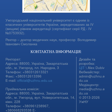
Ужгородський національний університет є одним із
класичних університетів України, акредитованих за IV
(вищим) рівнем акредитації (сертифікат серії РД - IV
№0753932).
Ректор – доктор медичних наук, професор
Володимир
Іванович Смоланка
КОНТАКТНА ІНФОРМАЦІЯ:
Ректорат:
Дизайн та
Адреса: 88000, Україна, Закарпатська
розробка:
обл., м. Ужгород, пл. Народна, 3
ЦІТ
\ Alex Dubiv
Телефон: +380312613321
Вебмайстер:
Факс: +380312613396
admin@uzhnu.e
E-mail:
official@uzhnu.edu.ua
du.ua
Медіацентр:
Приймальна комісія:
media@uzhnu.e
Адреса: 88000, Україна, Закарпатська
du.ua
обл., м. Ужгород, вул. Університетська, 14,
© 2013-2026
кімн. 228
УжНУ
Телефон: +380961238967,
+380668293538 E-