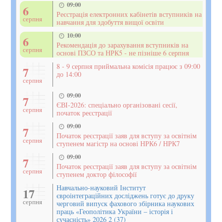
09:00
6
Реєстрація електронних кабінетів вступників на
серпня
навчання для здобуття вищої освіти
10:00
6
Рекомендація до зарахування вступників на
серпня
основі ПЗСО та НРК5 - не пізніше 6 серпня
8 - 9 серпня приймальна комісія працює з 09:00
7
до 14:00
серпня
09:00
7
ЄВІ-2026: спеціально організовані сесії,
серпня
початок реєстрації
09:00
7
Початок реєстрації заяв для вступу за освітнім
серпня
ступенем магістр на основі НРК6 / НРК7
09:00
7
Початок реєстрації заяв для вступу за освітнім
серпня
ступенем доктор філософії
Навчально-науковий Інститут
17
євроінтеграційних досліджень готує до друку
серпня
черговий випуск фахового збірника наукових
праць «Геополітика України – історія і
сучасність» 2026 2 (37)