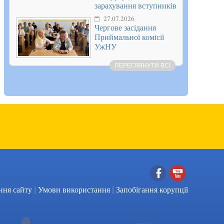
зарахування вступників
27.07.2026
Чергове засідання
Приймальної комісії
УжНУ
ПЕРЕГЛЯНУТИ ВСІ
|
|
Facebook
YouTube
ння сайту
Умови використання
Запобігання корупції