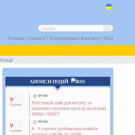
uk
|
|
|
|
Головна
Вакансії
Техпідтримка
Контакти
Вхід
ИТАЦІЇ
АНОНСИ ПОДІЙ
09:00
9
Реєстрація заяв для вступу за
серпня
освітнім ступенем магістр на основі
НРК6 / НРК7
09:00
9
8 - 9 серпня приймальна комісія
серпня
працює з 09:00 до 14:00