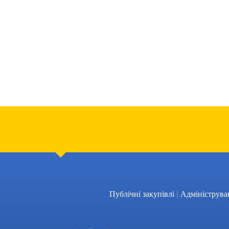
|
Публічні закупівлі
Адмініструва