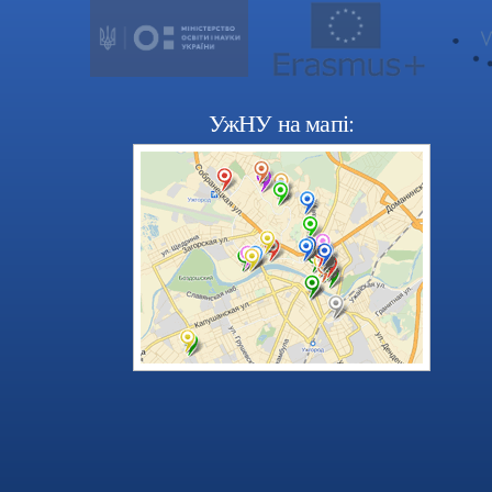
УжНУ на мапі: