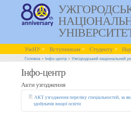
УЖГОРОДСЬ
НАЦІОНАЛЬ
УНІВЕРСИТЕ
УжНУ
Вступникам
Студенту
Нау
Головна
»
Інфо-центр
»
Ужгородський національний ун
Інфо-центр
Акти узгодження
АКТ узгодження переліку спеціальностей, за як
здобувачів вищої освіти