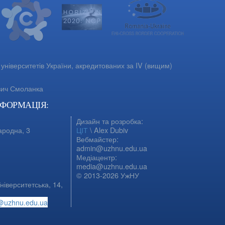
університетів України, акредитованих за IV (вищим)
вич Смоланка
НФОРМАЦІЯ:
Дизайн та розробка:
ародна, 3
ЦІТ
\ Alex Dubiv
Вебмайстер:
admin@uzhnu.edu.ua
Медіацентр:
media@uzhnu.edu.ua
© 2013-2026 УжНУ
ніверситетська, 14,
@uzhnu.edu.ua