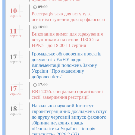
09:00
10
Реєстрація заяв для вступу за
серпня
освітнім ступенем доктор філософії
18:00
11
Виконання вимог для зарахування
серпня
вступниками на основі ПЗСО та
НРК5 - до 18:00 11 серпня
Громадське обговорення проєктів
17
документів УжНУ щодо
серпня
імплементації положень Закону
України "Про академічну
доброчесність"
17:00
17
ЄВІ-2026: спеціально організовані
серпня
сесії, завершення реєстрації
Навчально-науковий Інститут
18
євроінтеграційних досліджень готує
серпня
до друку черговий випуск фахового
збірника наукових праць
«Геополітика України – історія і
сучасність» 2026 2 (37)