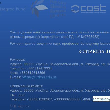
Ужгородський національний університет є одним із класичних 
рівнем акредитації (сертифікат серії РД - IV №0753932).
Ректор – доктор медичних наук, професор
Володимир Івано
КОНТАКТНА І
Ректорат:
Адреса: 88000, Україна, Закарпатська обл., м. Ужгород, пл. Н
Телефон: +380312613321
Факс: +380312613396
E-mail:
official@uzhnu.edu.ua
Приймальна комісія:
Адреса: 88000, Україна, Закарпатська обл., м. Ужгород, вул. У
кімн. 228
Телефон: +380961238967, +380668293538 E-mail:
admission
SQL час: 0 с.