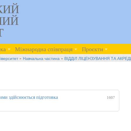
КИЙ
НИЙ
Т
ка
Міжнародна співпраця
Проєкти
іверситет
»
Навчальна частина
»
ВІДДІЛ ЛІЦЕНЗУВАННЯ ТА АКРЕД
ими здійснюється підготовка
1607