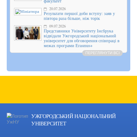
факультет
20.07.2026
Результати першої доби вступу: заяв у
півтора раза більше, ніж торік
09.07.2026
Представники Університету Інсбрука
відвідали Ужгородський національний
університет для обговорення співпраці в
межах програми Erasmus+
ПЕРЕГЛЯНУТИ ВСІ
УЖГОРОДСЬКИЙ НАЦІОНАЛЬНИЙ
УНІВЕРСИТЕТ