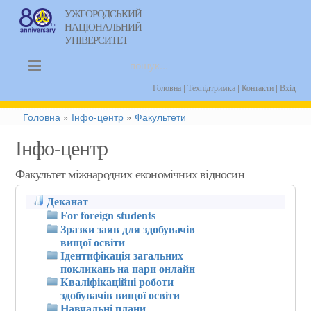
УЖГОРОДСЬКИЙ
НАЦІОНАЛЬНИЙ
uk
УНІВЕРСИТЕТ
|
|
|
Головна
Техпідтримка
Контакти
Вхід
Головна
»
Інфо-центр
»
Факультети
Інфо-центр
Факультет міжнародних економічних відносин
Деканат
For foreign students
Зразки заяв для здобувачів
вищої освіти
Ідентифікація загальних
покликань на пари онлайн
Кваліфікаційні роботи
здобувачів вищої освіти
Навчальні плани