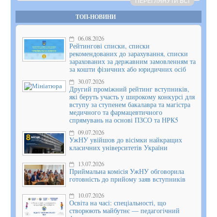
ПЕРЕГЛЯНУТИ ВСІ
ТОП-НОВИНИ
06.08.2026
Рейтингові списки, списки
рекомендованих до зарахування, списки
зарахованих за державним замовленням та
за кошти фізичних або юридичних осіб
30.07.2026
Другий проміжний рейтинг вступників,
які беруть участь у широкому конкурсі для
вступу за ступенем бакалавра та магістра
медичного та фармацевтичного
спрямувань на основі ПЗСО та НРК5
09.07.2026
УжНУ увійшов до вісімки найкращих
класичних університетів України
13.07.2026
Приймальна комісія УжНУ обговорила
готовність до прийому заяв вступників
10.07.2026
Освіта на часі: спеціальності, що
створюють майбутнє — педагогічний