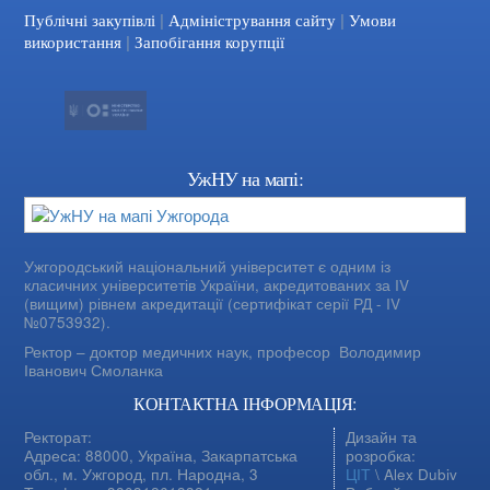
|
|
Facebook
YouTube
Публічні закупівлі
Адміністрування сайту
Умови
|
використання
Запобігання корупції
УжНУ на мапі:
Ужгородський національний університет є одним із
класичних університетів України, акредитованих за IV
(вищим) рівнем акредитації (сертифікат серії РД - IV
№0753932).
Ректор – доктор медичних наук, професор
Володимир
Іванович Смоланка
КОНТАКТНА ІНФОРМАЦІЯ:
Ректорат:
Дизайн та
Адреса: 88000, Україна, Закарпатська
розробка:
обл., м. Ужгород, пл. Народна, 3
ЦІТ
\ Alex Dubiv