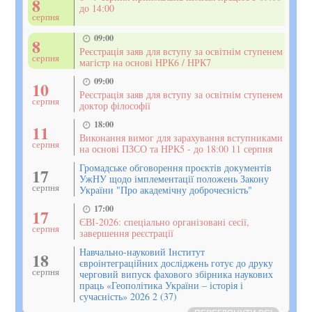
8
до 14:00
серпня
09:00
8
Реєстрація заяв для вступу за освітнім ступенем
серпня
магістр на основі НРК6 / НРК7
09:00
10
Реєстрація заяв для вступу за освітнім ступенем
серпня
доктор філософії
18:00
11
Виконання вимог для зарахування вступниками
серпня
на основі ПЗСО та НРК5 - до 18:00 11 серпня
Громадське обговорення проєктів документів
17
УжНУ щодо імплементації положень Закону
серпня
України "Про академічну доброчесність"
17:00
17
ЄВІ-2026: спеціально організовані сесії,
серпня
завершення реєстрації
Навчально-науковий Інститут
18
євроінтеграційних досліджень готує до друку
серпня
черговий випуск фахового збірника наукових
праць «Геополітика України – історія і
сучасність» 2026 2 (37)