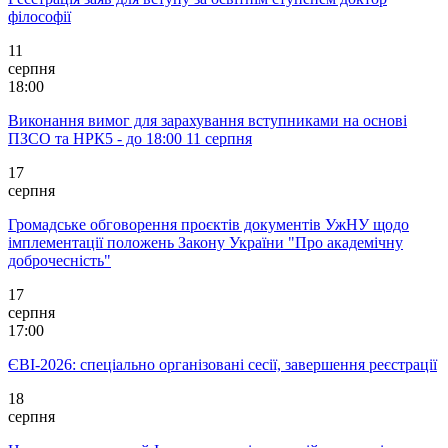
філософії
11
серпня
18:00
Виконання вимог для зарахування вступниками на основі
ПЗСО та НРК5 - до 18:00 11 серпня
17
серпня
Громадське обговорення проєктів документів УжНУ щодо
імплементації положень Закону України "Про академічну
доброчесність"
17
серпня
17:00
ЄВІ-2026: спеціально організовані сесії, завершення реєстрації
18
серпня