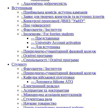
-
Академічна доброчесність
Вступникам
-
Приймальна комісія, вступна кампанія
-
Заяви для творчих конкурсів та вступних іспитів
-
Конкурсні пропозиції ДВНЗ "УжНУ"
-
Про університет
-
Факультети / Інститути
-
Іноземцям / For foreign students
---
Представники
---
University Account activation
---
Для вступника
-
Природничо-гуманітарний фаховий коледж
-
Освітні програми
-
Спеціальності / Освітні програми
Студенту
-
Факультети / Інститути
-
Природничо-гуманітарний фаховий коледж
-
Кафедра військової підготовки
---
Допомога бійцям АТО
-
Електронний розклад
-
Аспірантам та докторантам
-
Міжнародна асоціація випускників
-
Студентська рада
-
Наукове товариство
-
Центр гуманітарно-виховної роботи,