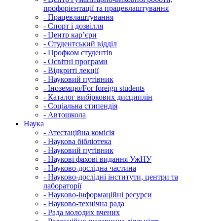
профорієнтації та працевлаштування
-
Працевлаштування
-
Спорт і дозвілля
-
Центр кар’єри
-
Студентський відділ
-
Профком студентів
-
Освітні програми
-
Відкриті лекції
-
Науковий путівник
-
Іноземцю/For foreign students
-
Каталог вибіркових дисциплін
-
Соціальна стипендія
-
Автошкола
Наука
-
Атестаційна комісія
-
Наукова бібліотека
-
Науковий путівник
-
Наукові фахові видання УжНУ
-
Науково-дослідна частина
-
Науково-дослідні інститути, центри та
лабораторії
-
Науково-інформаційні ресурси
-
Науково-технічна рада
-
Рада молодих вчених