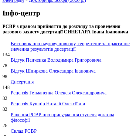
вчені ради
»
Доктори філософії (2026 р.)
Інфо-центр
РСВР з правом прийняття до розгляду та проведення
разового захисту дисертації СИНЕТАРА Івана Івановича
Висновок про наукову новизну, теоретичне та практичне
значення результатів дисертації
134
Відгук Панченка Володимира Григоровича
78
Відгук Шниркова Олександра Івановича
98
Дисертація
148
Рецензія Гетманенка Олексія Олександровича
82
Рецензія Кушнір Наталії Олексіївни
82
Рішення РСВР про присудження ступеня доктора
філософії
26
Склад РСВР