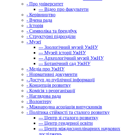
-
Про університет
---
Відео про факультети
-
Керівництво
-
Вчена рада
-
Історія
-
Символіка та брендбук
-
Структурні підрозділи
-
Музеї
---
Зоологічний музей УжНУ
---
Музей історії УжНУ
---
Археологічний музей УжНУ
---
Ботанічний сад УжНУ
-
Медіа про УжНУ
-
Нормативні документи
-
Доступ до публічної інформації
-
Концепція розвитку
-
Комісія з реорганізації
-
Наглядова рада
-
Волонтеру
-
Міжнародна асоціація випускників
-
Політика стійкості та сталого розвитку
---
Центр зі сталого розвитку
---
Центр гендерної освіти
---
Центр міждисциплінарних наукових
досліджень