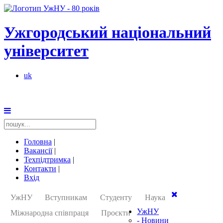
Ужгородський національний
університет
uk
Головна
|
Вакансії
|
Техпідтримка
|
Контакти
|
Вхід
УжНУ
Вступникам
Студенту
Наука
УжНУ
Міжнародна співпраця
Проєкти
-
Новини