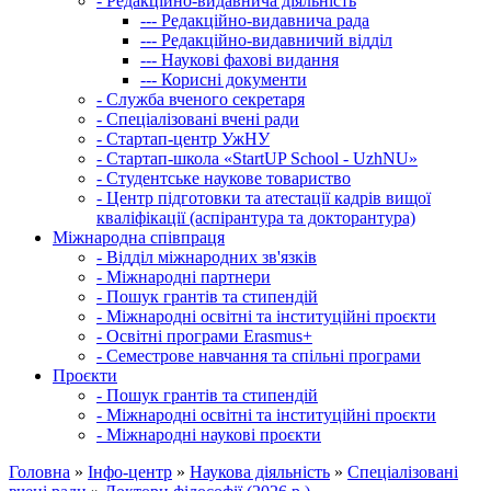
-
Редакційно-видавнича діяльність
---
Редакційно-видавнича рада
---
Редакційно-видавничий відділ
---
Наукові фахові видання
---
Корисні документи
-
Служба вченого секретаря
-
Спеціалізовані вчені ради
-
Стартап-центр УжНУ
-
Стартап-школа «StartUP School - UzhNU»
-
Студентське наукове товариство
-
Центр підготовки та атестації кадрів вищої
кваліфікації (аспірантура та докторантура)
Міжнародна співпраця
-
Відділ міжнародних зв'язків
-
Міжнародні партнери
-
Пошук грантів та стипендій
-
Міжнародні освітні та інституційні проєкти
-
Освітні програми Erasmus+
-
Семестрове навчання та спільні програми
Проєкти
-
Пошук грантів та стипендій
-
Міжнародні освітні та інституційні проєкти
-
Міжнародні наукові проєкти
Головна
»
Інфо-центр
»
Наукова діяльність
»
Спеціалізовані