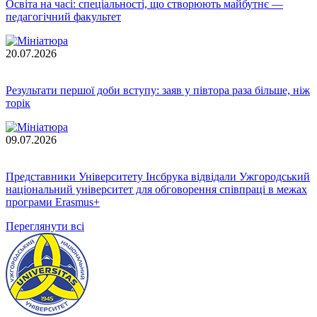
Освіта на часі: спеціальності, що створюють майбутнє —
педагогічний факультет
20.07.2026
Результати першої доби вступу: заяв у півтора раза більше, ніж
торік
09.07.2026
Представники Університету Інсбрука відвідали Ужгородський
національний університет для обговорення співпраці в межах
програми Erasmus+
Переглянути всі