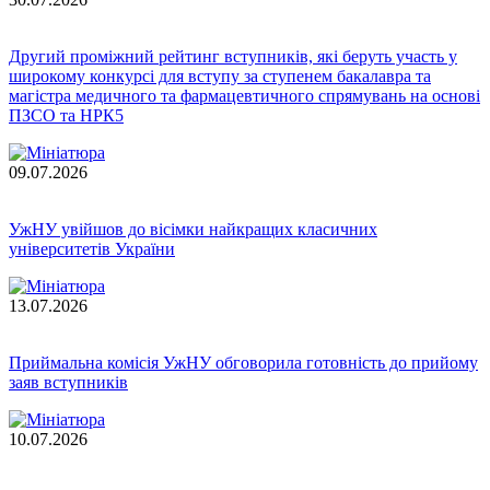
Другий проміжний рейтинг вступників, які беруть участь у
широкому конкурсі для вступу за ступенем бакалавра та
магістра медичного та фармацевтичного спрямувань на основі
ПЗСО та НРК5
09.07.2026
УжНУ увійшов до вісімки найкращих класичних
університетів України
13.07.2026
Приймальна комісія УжНУ обговорила готовність до прийому
заяв вступників
10.07.2026