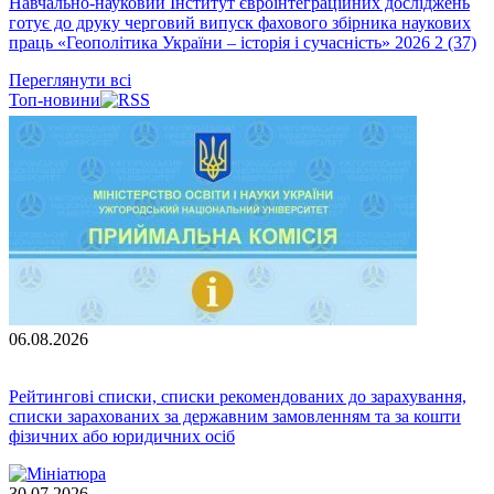
Навчально-науковий Інститут євроінтеграційних досліджень
готує до друку черговий випуск фахового збірника наукових
праць «Геополітика України – історія і сучасність» 2026 2 (37)
Переглянути всі
Топ-новини
06.08.2026
Рейтингові списки, списки рекомендованих до зарахування,
списки зарахованих за державним замовленням та за кошти
фізичних або юридичних осіб
30.07.2026