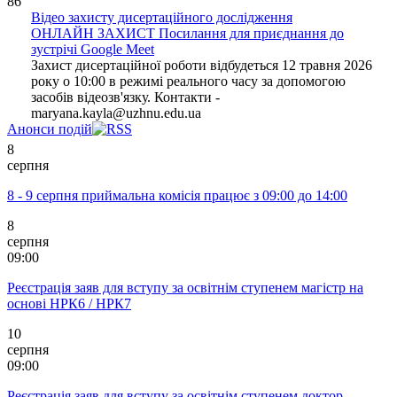
86
Відео захисту дисертаційного дослідження
ОНЛАЙН ЗАХИСТ Посилання для приєднання до
зустрічі Google Meet
Захист дисертаційної роботи відбудеться 12 травня 2026
року о 10:00 в режимі реального часу за допомогою
засобів відеозв'язку. Контакти -
maryana.kayla@uzhnu.edu.ua
Анонси подій
8
серпня
8 - 9 серпня приймальна комісія працює з 09:00 до 14:00
8
серпня
09:00
Реєстрація заяв для вступу за освітнім ступенем магістр на
основі НРК6 / НРК7
10
серпня
09:00
Реєстрація заяв для вступу за освітнім ступенем доктор