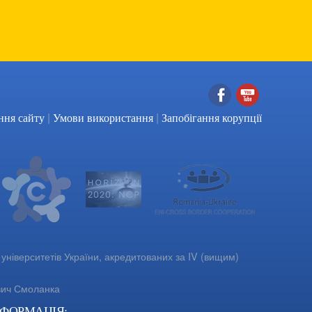
|
|
Facebook
YouTube
ння сайту
Умови використання
Запобігання корупції
університетів України, акредитованих за IV (вищим)
вич Смоланка
НФОРМАЦІЯ: