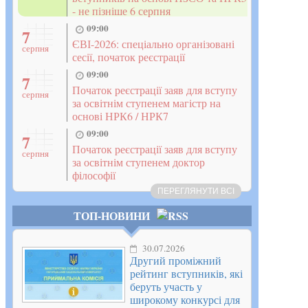
- не пізніше 6 серпня
09:00
7
ЄВІ-2026: спеціально організовані
серпня
сесії, початок реєстрації
09:00
7
Початок реєстрації заяв для вступу
серпня
за освітнім ступенем магістр на
основі НРК6 / НРК7
09:00
7
Початок реєстрації заяв для вступу
серпня
за освітнім ступенем доктор
філософії
ПЕРЕГЛЯНУТИ ВСІ
ТОП-НОВИНИ
30.07.2026
Другий проміжний
рейтинг вступників, які
беруть участь у
широкому конкурсі для