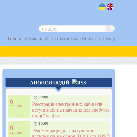
uk
en
|
|
|
|
Головна
Вакансії
Техпідтримка
Контакти
Вхід
АНОНСИ ПОДІЙ
09:00
6
Реєстрація електронних кабінетів
серпня
вступників на навчання для здобуття
вищої освіти
10:00
6
Рекомендація до зарахування
серпня
вступників на основі ПЗСО та НРК5