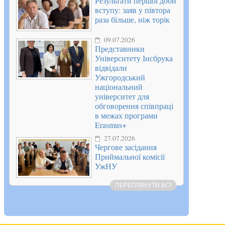
Результати першої доби
вступу: заяв у півтора
раза більше, ніж торік
09.07.2026
Представники
Університету Інсбрука
відвідали
Ужгородський
національний
університет для
обговорення співпраці
в межах програми
Erasmus+
27.07.2026
Чергове засідання
Приймальної комісії
УжНУ
ПЕРЕГЛЯНУТИ ВСІ