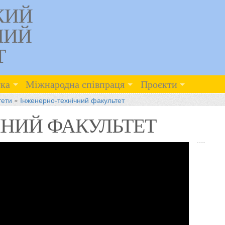
КИЙ
НИЙ
Т
ка
Міжнародна співпраця
Проєкти
тети
»
Інженерно-технічний факультет
ЧНИЙ ФАКУЛЬТЕТ