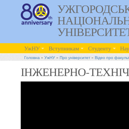
УЖГОРОДСЬ
НАЦІОНАЛЬ
УНІВЕРСИТЕ
УжНУ
Вступникам
Студенту
Нау
Головна
»
УжНУ
»
Про університет
»
Відео про факуль
ІНЖЕНЕРНО-ТЕХНІ