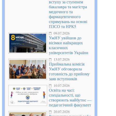
вступу за ступенем
бакалавра та магістра
медичного та
фармацевтичного
спрямувань на основі
ПЗСО та НРК5
09.07.2026
УжНУ увійшов до
вісімки найкращих
класичних
університетів України
13.07.2026
Приймальна комісія
УжНУ обговорила
готовність до прийому
заяв вступників
10.07.2026
Освіта на часі:
спеціальності, що
створюють майбутнє —
педагогічний факультет
20.07.2026