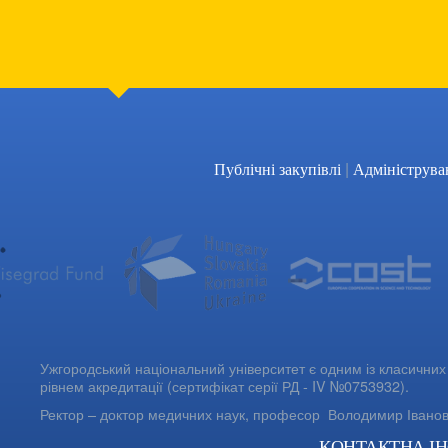
|
Публічні закупівлі
Адмініструва
Ужгородський національний університет є одним із класичних 
рівнем акредитації (сертифікат серії РД - IV №0753932).
Ректор – доктор медичних наук, професор
Володимир Івано
КОНТАКТНА І