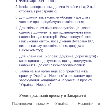
Фотографія 3х4 - 1 шт.;
Копія паспорта громадянина України (1-а, 2-а, і
сторінка з реєстрацією);
Для діючих військовослужбовців - довідка з
частини про передбачуване звільнення;
Для звільнених військовослужбовців - копія
одного з документів, що підтверджують його
належність до категорії військовослужбовця
(військовий квиток, посвідчення Ветерана ВС,
витяг з наказу про звільнення, довідка з
Військкомату);
Для члена сім’ї (чоловік, дружина, дорослі діти) -
копія одного з документів, що підтверджують
належність до сім’ї військовослужбовця;
Заява на ім’я організації або представника
проекту “Україна - Норвегія” з проханням про
зарахування кандидатом на участь в проекті
“Україна – Норвегія”.
Умови реалізації проєкту в Закарпатті
Партнерами проєкту «Україна - Норвегія» в