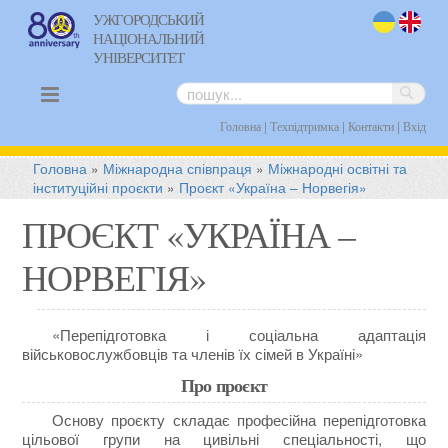
УЖГОРОДСЬКИЙ
НАЦІОНАЛЬНИЙ
uk
en
УНІВЕРСИТЕТ
|
|
|
Головна
Техпідтримка
Контакти
Вхід
Головна
»
Міжнародна співпраця
»
Міжнародні освітні та
інституційні проєкти
»
Проєкт «Україна – Норвегія»
ПРОЄКТ «УКРАЇНА –
НОРВЕГІЯ»
«Перепідготовка і соціальна адаптація
військовослужбовців та членів їх сімей в Україні»
Про проєкт
Основу проєкту складає професійна перепідготовка
цільової групи на цивільні спеціальності, що