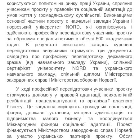
користуються попитом на ринку праці України, сприяння
учасникам проєкту у правовій та соціальній адаптації до
умов життя у громадянському суспільстві. Виконавцями
основної частини проекту є навчальні заклади України і
норвезький університет NORD, які організовують і
здійснюють професійну перепідготовку учасників проєкту
за обраними спеціальностями в обсязі 500 академічних
годин. В результаті виконання завдань курсової
перепідготовки випускники отримують три документи:
свідоцтво про професійну перепідготовку державного
зразка (від навчального закладу України), спільний
сертифікат університету NORD та українського
навчального закладу, спільний диплом Міністерства
закордонних справ і Міністерства оборони Норвегії.
У ході професійної перепідготовки учасники проєкту
отримують допомогу у правовій адаптації, психологічній
реабілітації, працевлаштуванні та організації власного
бізнесу. Це завдання вирішують громадські організації,
фонди, державні установи, місцева адміністрація та
підприємства малого бізнесу та координується
Міжнародним фондом соціальної адаптації. Проект
фінансується Міністерством закордонних справ Норвегії
за участю українських партнерів проєкту. Обсяг