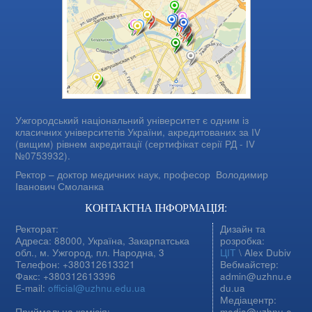
Ужгородський національний університет є одним із
класичних університетів України, акредитованих за IV
(вищим) рівнем акредитації (сертифікат серії РД - IV
№0753932).
Ректор – доктор медичних наук, професор
Володимир
Іванович Смоланка
КОНТАКТНА ІНФОРМАЦІЯ:
Ректорат:
Дизайн та
Адреса: 88000, Україна, Закарпатська
розробка:
обл., м. Ужгород, пл. Народна, 3
ЦІТ
\ Alex Dubiv
Телефон: +380312613321
Вебмайстер:
Факс: +380312613396
admin@uzhnu.e
E-mail:
official@uzhnu.edu.ua
du.ua
Медіацентр:
Приймальна комісія:
media@uzhnu.e