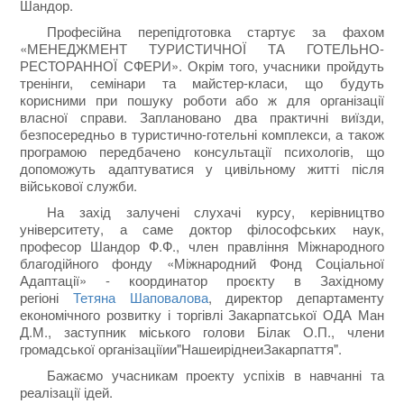
Шандор.
Професійна перепідготовка стартує за фахом
«МЕНЕДЖМЕНТ ТУРИСТИЧНОЇ ТА ГОТЕЛЬНО-
РЕСТОРАННОЇ СФЕРИ». Окрім того, учасники пройдуть
тренінги, семінари та майстер-класи, що будуть
корисними при пошуку роботи або ж для організації
власної справи. Заплановано два практичні виїзди,
безпосередньо в туристично-готельні комплекси, а також
програмою передбачено консультації психологів, що
допоможуть адаптуватися у цивільному житті після
військової служби.
На захід залучені слухачі курсу, керівництво
університету, а саме доктор філософських наук,
професор Шандор Ф.Ф., член правління Міжнародного
благодійного фонду «Міжнародний Фонд Соціальної
Адаптації» - координатор проєкту в Західному
регіоні
Тетяна Шаповалова
, директор департаменту
економічного розвитку і торгівлі Закарпатської ОДА Ман
Д.М., заступник міського голови Білак О.П., члени
громадської організаціїии"НашеиріднеиЗакарпаття".
Бажаємо учасникам проекту успіхів в навчанні та
реалізації ідей.