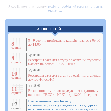
Якщо Ви помітили помилку,
виділіть необхідний текст та натисніть
Ctrl+Enter
.
АНОНСИ ПОДІЙ
8 - 9 серпня приймальна комісія працює з 09:00
8
до 14:00
серпня
09:00
8
Реєстрація заяв для вступу за освітнім ступенем
серпня
магістр на основі НРК6 / НРК7
09:00
10
Реєстрація заяв для вступу за освітнім ступенем
серпня
доктор філософії
18:00
11
Виконання вимог для зарахування вступниками
серпня
на основі ПЗСО та НРК5 - до 18:00 11 серпня
Навчально-науковий Інститут
17
євроінтеграційних досліджень готує до друку
серпня
черговий випуск фахового збірника наукових