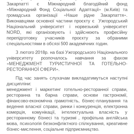
Закарпатті є Міжнародний благодійний фонд
«Міжнародний Фонд Соціальної Адаптації» (м.Київ) та
громадська організації «Наше рідне Закарпаття».
Виконавцями основної частини проєкту є Ужгородський
Національний університет і норвезький університет
NORD, які організовують і здійснюють професійну
перепідготовку учасників проєкту за обраними
спеціальностями в обсязі 500 академічних годин.
З лютого 2018р. на базі Ужгородського Національного
університету розпочалось навчання за фахом
«МЕНЕДЖМЕНТ ТУРИСТИЧНОЇ ТА ГОТЕЛЬНО-
РЕСТОРАННОЇ СФЕРИ».
Під час занять слухачам викладатимуться наступні
дисципліни:
менеджмент і маркетинг готельно-ресторанної справи,
ресторанна та барна справи, основи гастрономії,
фінансово-економічна грамотність, бізнес-планування та
ведення власної справи, ринки і конкуренція, електронна
комерція, комунікації, інтелектуальна власність у
ресторанному бізнесі та туризмі , профільна англійська
мова, психологія безконфліктного спілкування, креативне
бізнес-мислення, соціальне підприємництво.