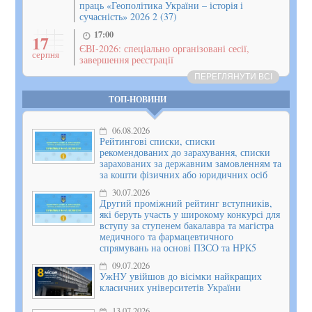
праць «Геополітика України – історія і
сучасність» 2026 2 (37)
17:00
17
ЄВІ-2026: спеціально організовані сесії,
серпня
завершення реєстрації
ПЕРЕГЛЯНУТИ ВСІ
ТОП-НОВИНИ
06.08.2026
Рейтингові списки, списки
рекомендованих до зарахування, списки
зарахованих за державним замовленням та
за кошти фізичних або юридичних осіб
30.07.2026
Другий проміжний рейтинг вступників,
які беруть участь у широкому конкурсі для
вступу за ступенем бакалавра та магістра
медичного та фармацевтичного
спрямувань на основі ПЗСО та НРК5
09.07.2026
УжНУ увійшов до вісімки найкращих
класичних університетів України
13.07.2026