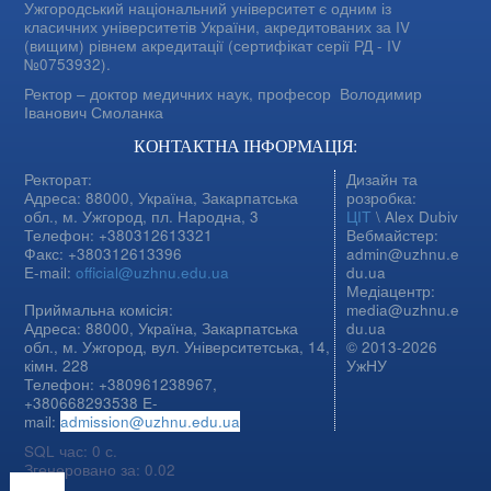
Ужгородський національний університет є одним із
класичних університетів України, акредитованих за IV
(вищим) рівнем акредитації (сертифікат серії РД - IV
№0753932).
Ректор – доктор медичних наук, професор
Володимир
Іванович Смоланка
КОНТАКТНА ІНФОРМАЦІЯ:
Ректорат:
Дизайн та
Адреса: 88000, Україна, Закарпатська
розробка:
обл., м. Ужгород, пл. Народна, 3
ЦІТ
\ Alex Dubiv
Телефон: +380312613321
Вебмайстер:
Факс: +380312613396
admin@uzhnu.e
E-mail:
official@uzhnu.edu.ua
du.ua
Медіацентр:
Приймальна комісія:
media@uzhnu.e
Адреса: 88000, Україна, Закарпатська
du.ua
обл., м. Ужгород, вул. Університетська, 14,
© 2013-2026
кімн. 228
УжНУ
Телефон: +380961238967,
+380668293538 E-
mail:
admission@uzhnu.edu.ua
SQL час: 0 с.
Згенеровано за: 0.02