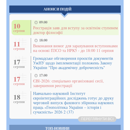
АНОНСИ ПОДІЙ
09:00
10
Реєстрація заяв для вступу за освітнім ступенем
серпня
доктор філософії
18:00
11
Виконання вимог для зарахування вступниками
серпня
на основі ПЗСО та НРК5 - до 18:00 11 серпня
Громадське обговорення проєктів документів
17
УжНУ щодо імплементації положень Закону
серпня
України "Про академічну доброчесність"
17:00
17
ЄВІ-2026: спеціально організовані сесії,
серпня
завершення реєстрації
Навчально-науковий Інститут
18
євроінтеграційних досліджень готує до друку
серпня
черговий випуск фахового збірника наукових
праць «Геополітика України – історія і
сучасність» 2026 2 (37)
ПЕРЕГЛЯНУТИ ВСІ
ТОП-НОВИНИ