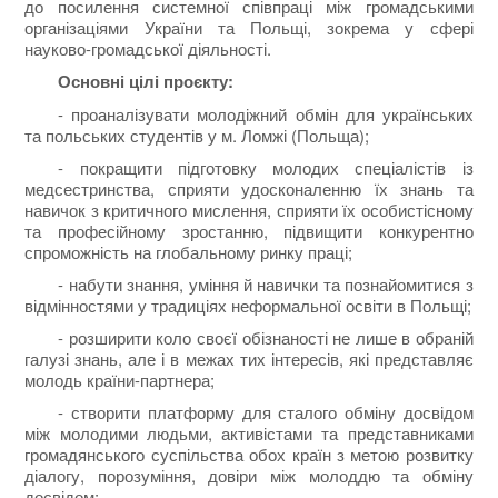
до посилення системної співпраці між громадськими
організаціями України та Польщі, зокрема у сфері
науково-громадської діяльності.
Основні цілі проєкту:
- проаналізувати молодіжний обмін для українських
та польських студентів у м. Ломжі (Польща);
- покращити підготовку молодих спеціалістів із
медсестринства, сприяти удосконаленню їх знань та
навичок з критичного мислення, сприяти їх особистісному
та професійному зростанню, підвищити конкурентно
спроможність на глобальному ринку праці;
- набути знання, уміння й навички та познайомитися з
відмінностями у традиціях неформальної освіти в Польщі;
- розширити коло своєї обізнаності не лише в обраній
галузі знань, але і в межах тих інтересів, які представляє
молодь країни-партнера;
- створити платформу для сталого обміну досвідом
між молодими людьми, активістами та представниками
громадянського суспільства обох країн з метою розвитку
діалогу, порозуміння, довіри між молоддю та обміну
досвідом;