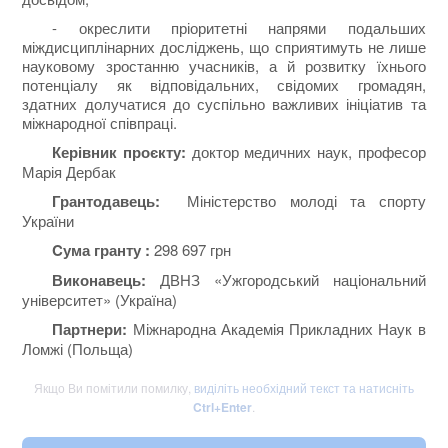
- окреслити пріоритетні напрями подальших
міждисциплінарних досліджень, що сприятимуть не лише
науковому зростанню учасників, а й розвитку їхнього
потенціалу як відповідальних, свідомих громадян,
здатних долучатися до суспільно важливих ініціатив та
міжнародної співпраці.
Керівник проєкту:
доктор медичних наук, професор
Марія Дербак
Грантодавець:
Міністерство молоді та спорту
України
C
ума гранту :
298 697 грн
Виконавець:
ДВНЗ «Ужгородський національний
університет» (Україна)
Партнери:
Міжнародна Академія Прикладних Наук в
Ломжі (Польща)
Якщо Ви помітили помилку,
виділіть необхідний текст та натисніть
Ctrl+Enter
.