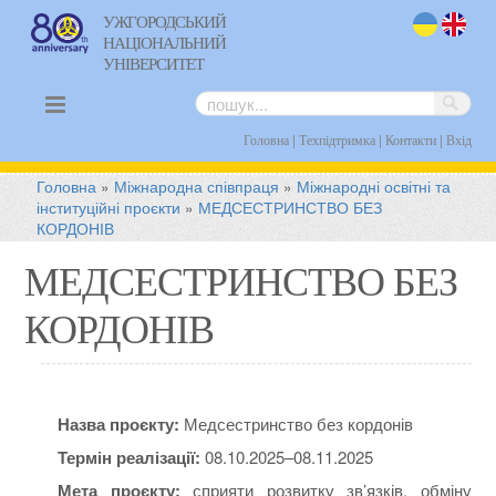
УЖГОРОДСЬКИЙ
НАЦІОНАЛЬНИЙ
uk
en
УНІВЕРСИТЕТ
|
|
|
Головна
Техпідтримка
Контакти
Вхід
Головна
»
Міжнародна співпраця
»
Міжнародні освітні та
інституційні проєкти
»
МЕДСЕСТРИНСТВО БЕЗ
КОРДОНІВ
МЕДСЕСТРИНСТВО БЕЗ
КОРДОНІВ
Назва проєкту:
Медсестринство без кордонів
Термін реалізації:
08.10.2025–08.11.2025
Мета проєкту:
сприяти розвитку зв’язків, обміну