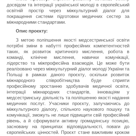
досвідом та інтеграції української молоді в європейський
освітній простір через міжкультурний діалог для
покращення системи підготовки медичних сестер за
міжнародними стандартами.
Опис проєкту:
З метою поліпшення якості медсестринської освіти
потрібні зміни в набутті професійних компетентностей
таких, як розвиток критичного мислення, робота в
команді, клінічне мислення, навички комунікації,
лідерство та міжпрофесійна взаємодія. Це може бути
реалізовано через міжкультурний діалог молоді України та
Польщі в рамках даного проєкту, оскільки розвиток
міжнародного співробітництва буде сприяти
професійному зростанню здобувачів медичної освіти,
інтеграції міжнародних стандартів, інноваціям у
медсестринську діяльність та поліпшенню якості надання
медичних послуг. Учасники проєкту, залучаючись до
міжкультурного діалогу, спільного наукового пошуку та
комунікації, зможуть не лише підвищити свій професійний
рівень, а й сформувати активну громадянську позицію,
засновану на принципах відповідальності, поваги до
європейських цінностей. Проєкт стане важливим кроком