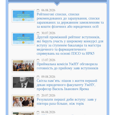
06.08.2026
Рейтингові списки, списки
рекомендованих до зарахування, списки
зарахованих за державним замовленням та
за кошти фізичних або юридичних осіб
30.07.2026
Другий проміжний рейтинг вступників,
які беруть участь у широкому конкурсі для
вступу за ступенем бакалавра та магістра
медичного та фармацевтичного
спрямувань на основі ПЗСО та НРК5
13.07.2026
Приймальна комісія УжНУ обговорила
готовність до прийому заяв вступників
09.08.2026
Світла пам’ять: пішов з життя перший
декан юридичного факультету УжНУ,
професор Василь Іванович Ярема
20.07.2026
Результати першої доби вступу: заяв у
півтора раза більше, ніж торік
06.08.2026