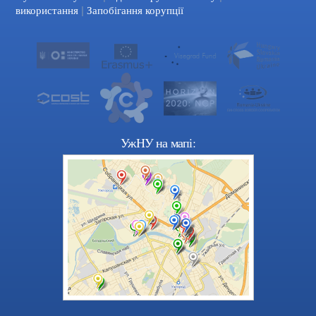
|
використання
Запобігання корупції
УжНУ на мапі: