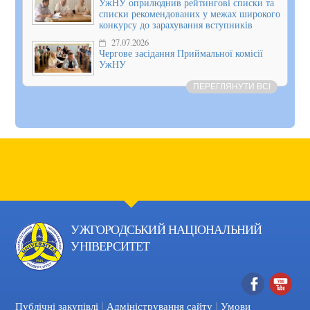
УжНУ оприлюднив рейтингові списки та
списки рекомендованих у межах широкого
конкурсу до зарахування вступників
27.07.2026
Чергове засідання Приймальної комісії
УжНУ
ПЕРЕГЛЯНУТИ ВСІ
УЖГОРОДСЬКИЙ НАЦІОНАЛЬНИЙ
УНІВЕРСИТЕТ
|
|
Facebook
YouTube
Публічні закупівлі
Адміністрування сайту
Умови