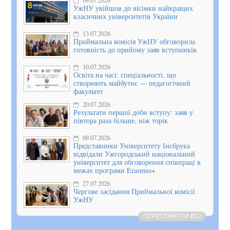
09.07.2026
УжНУ увійшов до вісімки найкращих
класичних університетів України
13.07.2026
Приймальна комісія УжНУ обговорила
готовність до прийому заяв вступників
10.07.2026
Освіта на часі: спеціальності, що
створюють майбутнє — педагогічний
факультет
20.07.2026
Результати першої доби вступу: заяв у
півтора раза більше, ніж торік
09.07.2026
Представники Університету Інсбрука
відвідали Ужгородський національний
університет для обговорення співпраці в
межах програми Erasmus+
27.07.2026
Чергове засідання Приймальної комісії
УжНУ
ПЕРЕГЛЯНУТИ ВСІ