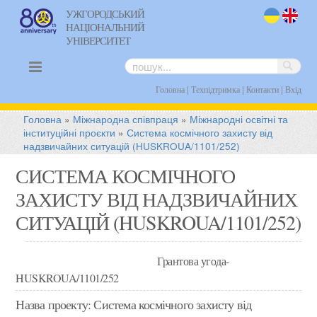
УЖГОРОДСЬКИЙ
НАЦІОНАЛЬНИЙ
uk
en
УНІВЕРСИТЕТ
|
|
|
Головна
Техпідтримка
Контакти
Вхід
Головна
»
Міжнародна співпраця
»
Міжнародні освітні та
інституційні проєкти
»
Система космічного захисту від
надзвичайних ситуацій (HUSKROUA/1101/252)
СИСТЕМА КОСМІЧНОГО
ЗАХИСТУ ВІД НАДЗВИЧАЙНИХ
СИТУАЦІЙ (HUSKROUA/1101/252)
Грантова угода-
HUSKROUA/1101/252
Назва проекту: Система космічного захисту від