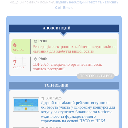
Якщо Ви помітили помилку,
виділіть необхідний текст та натисніть
Ctrl+Enter
.
АНОНСИ ПОДІЙ
09:00
6
Реєстрація електронних кабінетів вступників на
серпня
навчання для здобуття вищої освіти
09:00
7
ЄВІ-2026: спеціально організовані сесії,
серпня
початок реєстрації
ПЕРЕГЛЯНУТИ ВСІ
ТОП-НОВИНИ
30.07.2026
Другий проміжний рейтинг вступників,
які беруть участь у широкому конкурсі для
вступу за ступенем бакалавра та магістра
медичного та фармацевтичного
спрямувань на основі ПЗСО та НРК5