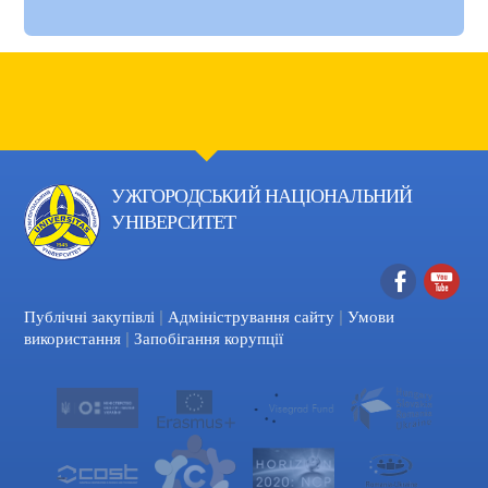
УЖГОРОДСЬКИЙ НАЦІОНАЛЬНИЙ
УНІВЕРСИТЕТ
|
|
Facebook
YouTube
Публічні закупівлі
Адміністрування сайту
Умови
|
використання
Запобігання корупції