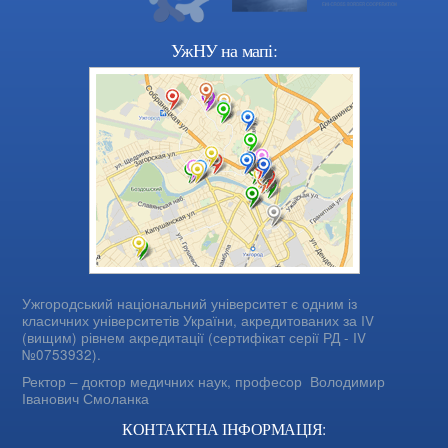
УжНУ на мапі:
Ужгородський національний університет є одним із
класичних університетів України, акредитованих за IV
(вищим) рівнем акредитації (сертифікат серії РД - IV
№0753932).
Ректор – доктор медичних наук, професор
Володимир
Іванович Смоланка
КОНТАКТНА ІНФОРМАЦІЯ: