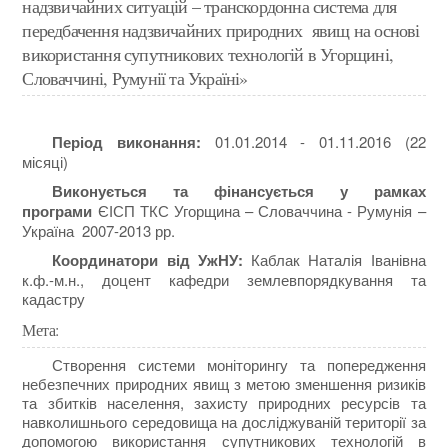
надзвичайних ситуацій – транскордонна система для
передбачення надзвичайних природних явищ на основі
використання супутникових технологій в Угорщині,
Словаччині, Румунії та Україні»
Період виконання:
01.01.2014 - 01.11.2016 (22
місяці)
Виконується
та фінансується
у рамках
програми
ЄІСП ТКС Угорщина – Словаччина - Румунія –
Україна 2007-2013 рр.
Координатори від УжНУ
:
Каблак Наталія Іванівна
к.ф.-м.н., доцент кафедри землевпорядкування та
кадастру
Мета:
Створення системи моніторингу та попередження
небезпечних природних явищ з метою зменшення ризиків
та збитків населення, захисту природних ресурсів та
навколишнього середовища на досліджуваній території за
допомогою використання супутникових технологій в