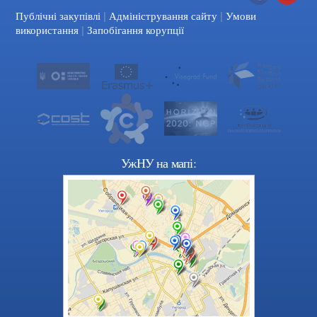
|
|
Facebook
YouTube
Публічні закупівлі
Адміністрування сайту
Умови
|
використання
Запобігання корупції
УжНУ на мапі: