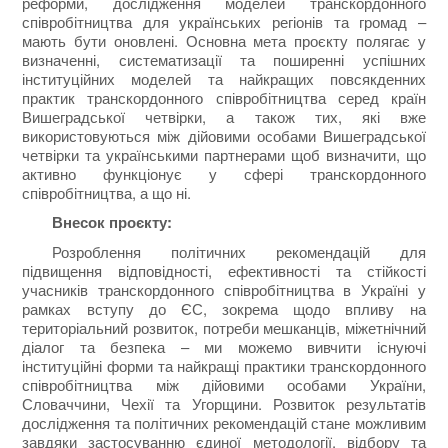
реформи, дослідження моделей транскордонного
співробітництва для українських регіонів та громад –
мають бути оновлені. Основна мета проєкту полягає у
визначенні, систематизації та поширенні успішних
інституційних моделей та найкращих повсякденних
практик транскордонного співробітництва серед країн
Вишеградської четвірки, а також тих, які вже
використовуються між дійовими особами Вишеградської
четвірки та українськими партнерами щоб визначити, що
активно функціонує у сфері транскордонного
співробітництва, а що ні.
Внесок проєкту:
Розроблення політичних рекомендацій для
підвищення відповідності, ефективності та стійкості
учасників транскордонного співробітництва в Україні у
рамках вступу до ЄС, зокрема щодо впливу на
територіальний розвиток, потреби мешканців, міжетнічний
діалог та безпека – ми можемо вивчити існуючі
інституційні форми та найкращі практики транскордонного
співробітництва між дійовими особами України,
Словаччини, Чехії та Угорщини. Розвиток результатів
дослідження та політичних рекомендацій стане можливим
завдяки застосуванню єдиної методології, відбору та