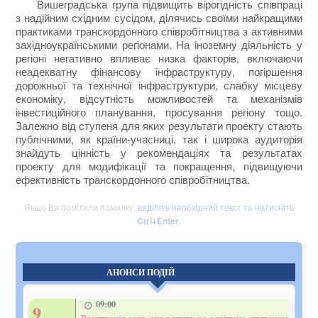
Вишеградська група підвищить вірогідність співпраці
з надійним східним сусідом, ділячись своїми найкращими
практиками транскордонного співробітництва з активними
західноукраїнськими регіонами. На іноземну діяльність у
регіоні негативно впливає низка факторів, включаючи
неадекватну фінансову інфраструктуру, погіршення
дорожньої та технічної інфраструктури, слабку місцеву
економіку, відсутність можливостей та механізмів
інвестиційного планування, просування регіону тощо.
Залежно від ступеня для яких результати проекту стають
публічними, як країни-учасниці, так і широка аудиторія
знайдуть цінність у рекомендаціях та результатах
проекту для модифікації та покращення, підвищуючи
ефективність транскордонного співробітництва.
Якщо Ви помітили помилку,
виділіть необхідний текст та натисніть
Ctrl+Enter
.
АНОНСИ ПОДІЙ
09:00
9