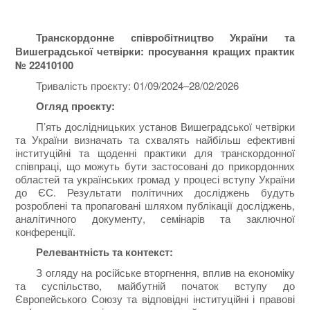
Транскордонне співробітництво України та
Вишеградської четвірки: просування кращих практик
№ 22410100
Тривалість проєкту: 01/09/2024–28/02/2026
Огляд проєкту:
П’ять дослідницьких установ Вишеградської четвірки
та України визначать та схвалять найбільш ефективні
інституційні та щоденні практики для транскордонної
співпраці, що можуть бути застосовані до прикордонних
областей та українських громад у процесі вступу України
до ЄС. Результати політичних досліджень будуть
розроблені та пропаговані шляхом публікації досліджень,
аналітичного документу, семінарів та заключної
конференції.
Релевантність та контекст:
З огляду на російське вторгнення, вплив на економіку
та суспільство, майбутній початок вступу до
Європейського Союзу та відповідні інституційні і правові