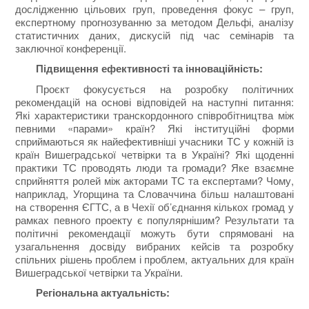
дослідженню цільових груп, проведення фокус – груп,
експертному прогнозуванню за методом Дельфі, аналізу
статистичних даних, дискусій під час семінарів та
заключної конференції.
Підвищення ефективності та інноваційність:
Проєкт фокусується на розробку політичних
рекомендацій на основі відповідей на наступні питання:
Які характеристики транскордонного співробітництва між
певними «парами» країн? Які інституційні форми
сприймаються як найефективніші учасники ТС у кожній із
країн Вишеградської четвірки та в Україні? Які щоденні
практики ТС проводять люди та громади? Яке взаємне
сприйняття ролей між акторами ТС та експертами? Чому,
наприклад, Угорщина та Словаччина більш налаштовані
на створення ЄГТС, а в Чехії об’єднання кількох громад у
рамках певного проекту є популярнішим? Результати та
політичні рекомендації можуть бути спрямовані на
узагальнення досвіду вибраних кейсів та розробку
спільних рішень проблем і проблем, актуальних для країн
Вишеградської четвірки та України.
Регіональна актуальність: