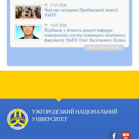
27.07.2026
Чергове засідання Приймальної комісії
УжНУ
15.07.2026
Відійшов у вічність доцент кафедри
електронних систем інженерно-технічного
факультету УжНУ Олег Васильович Лукша
ПЕРЕГЛЯНУТИ ВСІ
УЖГОРОДСЬКИЙ НАЦІОНАЛЬНИЙ
УНІВЕРСИТЕТ