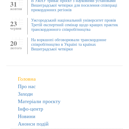
В УжНУ триває проєкт з науковими установами
31
Вишеградської четвірки для посилення співпраці
жовтня
прикордонних регіонів
Ужгородський національний університет провів
23
Третій експертний семінар щодо кращих практик
червня
транскордонного співробітництва
На воркшопі обговорювали транскордонне
20
співробітництво в Україні та країнах
лютого
Вишеградської четвірки
Головна
Про нас
Заходи
Матеріали проєкту
Інфо-центр
Новини
Анонси подій