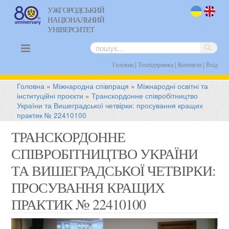
УЖГОРОДСЬКИЙ
НАЦІОНАЛЬНИЙ
uk
en
УНІВЕРСИТЕТ
|
|
|
Головна
Техпідтримка
Контакти
Вхід
Головна
»
Міжнародна співпраця
»
Міжнародні освітні та
інституційні проєкти
»
Транскордонне співробітництво
України та Вишеградської четвірки: просування кращих
практик № 22410100
ТРАНСКОРДОННЕ
СПІВРОБІТНИЦТВО УКРАЇНИ
ТА ВИШЕГРАДСЬКОЇ ЧЕТВІРКИ:
ПРОСУВАННЯ КРАЩИХ
е
ПРАКТИК № 22410100
х
и