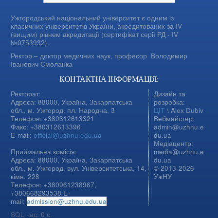
Ужгородський національний університет є одним із
класичних університетів України, акредитованих за IV
(вищим) рівнем акредитації (сертифікат серії РД - IV
№0753932).
Ректор – доктор медичних наук, професор
Володимир
Іванович Смоланка
КОНТАКТНА ІНФОРМАЦІЯ:
Ректорат:
Дизайн та
Адреса: 88000, Україна, Закарпатська
розробка:
обл., м. Ужгород, пл. Народна, 3
ЦІТ
\ Alex Dubiv
Телефон: +380312613321
Вебмайстер:
Факс: +380312613396
admin@uzhnu.e
E-mail:
official@uzhnu.edu.ua
du.ua
Медіацентр:
Приймальна комісія:
media@uzhnu.e
Адреса: 88000, Україна, Закарпатська
du.ua
обл., м. Ужгород, вул. Університетська, 14,
© 2013-2026
кімн. 228
УжНУ
Телефон: +380961238967,
+380668293538 E-
mail:
admission@uzhnu.edu.ua
SQL час: 0 с.