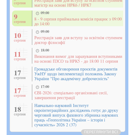
Реєстрація заяв для вступу за освітнім ступенем
серпня
магістр на основі НРК6 / НРК7
09:00
9
8 - 9 серпня приймальна комісія працює з 09:00
серпня
до 14:00
09:00
10
Реєстрація заяв для вступу за освітнім ступенем
серпня
доктор філософії
18:00
11
Виконання вимог для зарахування вступниками
серпня
на основі ПЗСО та НРК5 - до 18:00 11 серпня
Громадське обговорення проєктів документів
17
УжНУ щодо імплементації положень Закону
серпня
України "Про академічну доброчесність"
17:00
17
ЄВІ-2026: спеціально організовані сесії,
серпня
завершення реєстрації
Навчально-науковий Інститут
18
євроінтеграційних досліджень готує до друку
серпня
черговий випуск фахового збірника наукових
праць «Геополітика України – історія і
сучасність» 2026 2 (37)
ПЕРЕГЛЯНУТИ ВСІ