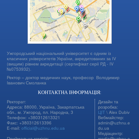
Ужгородський національний університет є одним із
класичних університетів України, акредитованих за IV
(вищим) рівнем акредитації (сертифікат серії РД - IV
№0753932).
Ректор – доктор медичних наук, професор
Володимир
Іванович Смоланка
КОНТАКТНА ІНФОРМАЦІЯ:
Ректорат:
Дизайн та
Адреса: 88000, Україна, Закарпатська
розробка:
обл., м. Ужгород, пл. Народна, 3
ЦІТ
\ Alex Dubiv
Телефон: +380312613321
Вебмайстер:
Факс: +380312613396
admin@uzhnu.e
E-mail:
official@uzhnu.edu.ua
du.ua
Медіацентр:
Приймальна комісія:
media@uzhnu.e