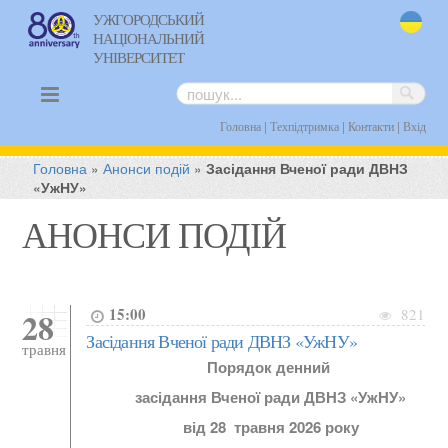
УЖГОРОДСЬКИЙ
НАЦІОНАЛЬНИЙ
uk
УНІВЕРСИТЕТ
|
|
|
Головна
Техпідтримка
Контакти
Вхід
Головна
»
Анонси подій
»
Засідання Вченої ради ДВНЗ
«УжНУ»
АНОНСИ ПОДІЙ
15:00
28
821
Засідання Вченої ради ДВНЗ «УжНУ»
травня
Порядок денний
засідання Вченої ради ДВНЗ «УжНУ»
від 28 травня 2026 року