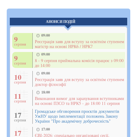
АНОНСИ ПОДІЙ
09:00
9
Реєстрація заяв для вступу за освітнім ступенем
серпня
магістр на основі НРК6 / НРК7
09:00
9
8 - 9 серпня приймальна комісія працює з 09:00
серпня
до 14:00
09:00
10
Реєстрація заяв для вступу за освітнім ступенем
серпня
доктор філософії
18:00
11
Виконання вимог для зарахування вступниками
серпня
на основі ПЗСО та НРК5 - до 18:00 11 серпня
Громадське обговорення проєктів документів
17
УжНУ щодо імплементації положень Закону
серпня
України "Про академічну доброчесність"
17:00
17
ЄВІ-2026: спеціально організовані сесії,