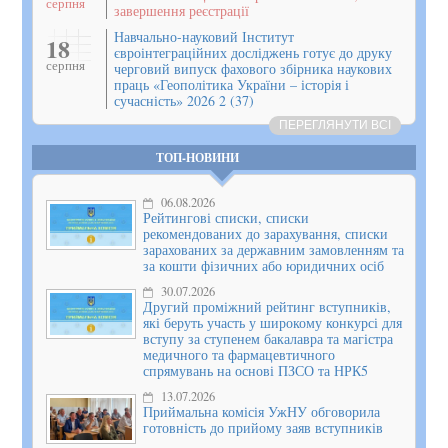
серпня
завершення реєстрації
Навчально-науковий Інститут
18
євроінтеграційних досліджень готує до друку
серпня
черговий випуск фахового збірника наукових
праць «Геополітика України – історія і
сучасність» 2026 2 (37)
ПЕРЕГЛЯНУТИ ВСІ
ТОП-НОВИНИ
06.08.2026
Рейтингові списки, списки
рекомендованих до зарахування, списки
зарахованих за державним замовленням та
за кошти фізичних або юридичних осіб
30.07.2026
Другий проміжний рейтинг вступників,
які беруть участь у широкому конкурсі для
вступу за ступенем бакалавра та магістра
медичного та фармацевтичного
спрямувань на основі ПЗСО та НРК5
13.07.2026
Приймальна комісія УжНУ обговорила
готовність до прийому заяв вступників