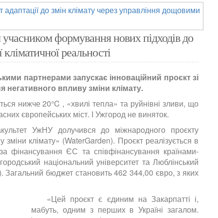
м учасником формування нових підходів до
ї кліматичної реальності
ькими партнерами запускає інноваційний проєкт зі
 негативного впливу зміни клімату.
ться нижче 20°C , «хвилі тепла» та руйнівні зливи, що
асних європейських міст. І Ужгород не виняток.
акультет УжНУ долучився до міжнародного проєкту
зміни клімату» (WaterGarden). Проєкт реалізується в
 за фінансування ЄС та співфінансування країнами-
городський національний університет та Люблінський
). Загальний бюджет становить 462 344,00 євро, з яких
«Цей проєкт є єдиним на Закарпатті і,
мабуть, одним з перших в Україні загалом.