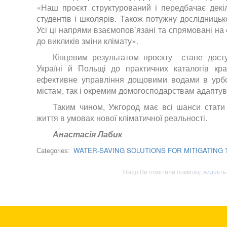
«Наш проєкт структурований і передбачає декі
студентів і школярів. Також потужну дослідницьк
Усі ці напрями взаємопов’язані та спрямовані на 
до викликів зміни клімату».
Кінцевим результатом проєкту стане доступ
Україні й Польщі до практичних каталогів кр
ефективне управління дощовими водами в урбо
містам, так і окремим домогосподарствам адаптув
Таким чином, Ужгород має всі шанси стати
життя в умовах нової кліматичної реальності.
Анастасія Лабик
WATER-SAVING SOLUTIONS FOR MITIGATING THE
Categories:
Якщо Ви помітили помилку,
виділіть