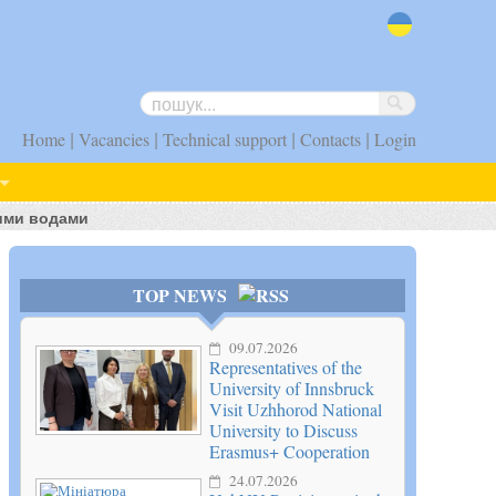
uk
|
|
|
|
Home
Vacancies
Technical support
Contacts
Login
вими водами
TOP NEWS
09.07.2026
Representatives of the
University of Innsbruck
Visit Uzhhorod National
University to Discuss
Erasmus+ Cooperation
24.07.2026