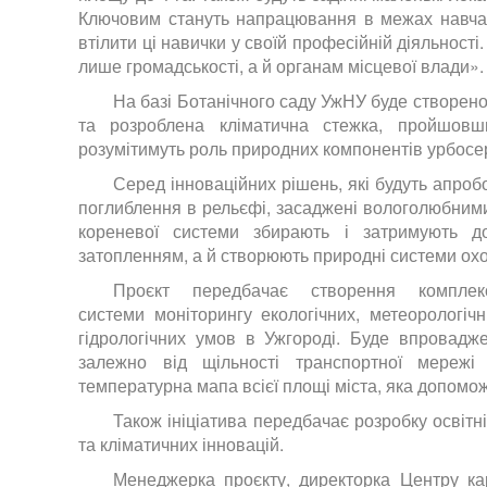
Ключовим стануть напрацювання в межах навчал
втілити ці навички у своїй професійній діяльності
лише громадськості, а й органам місцевої влади».
На базі Ботанічного саду УжНУ буде створено
та розроблена кліматична стежка, пройшовши 
розумітимуть роль природних компонентів урбос
Серед інноваційних рішень, які будуть апроб
поглиблення в рельєфі, засаджені вологолюбними
кореневої системи збирають і затримують д
затопленням, а й створюють природні системи ох
Проєкт передбачає створення комплекс
системи моніторингу екологічних, метеорологічн
гідрологічних умов в Ужгороді. Буде впровадже
залежно від щільності транспортної мережі
температурна мапа всієї площі міста, яка допомо
Також ініціатива передбачає розробку освітні
та кліматичних інновацій.
Менеджерка проєкту, директорка Центру к