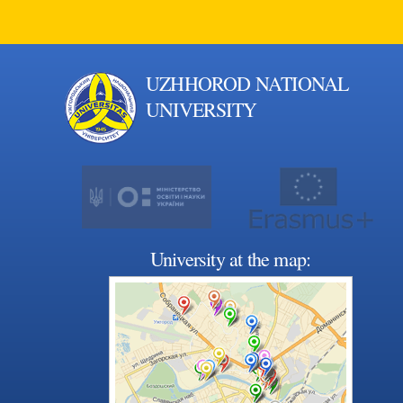
UZHHOROD NATIONAL
UNIVERSITY
University at the map: