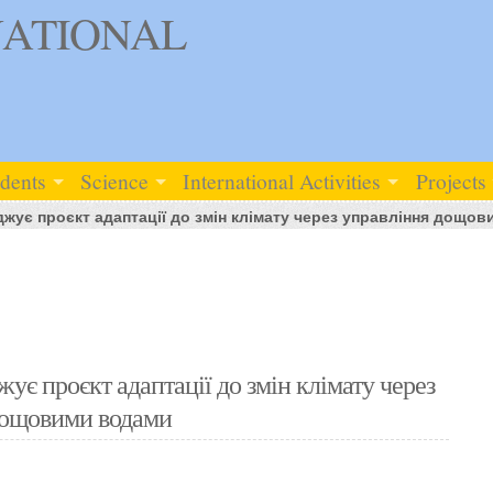
ATIONAL
udents
Science
International Activities
Projects
жує проєкт адаптації до змін клімату через управління дощо
є проєкт адаптації до змін клімату через
дощовими водами