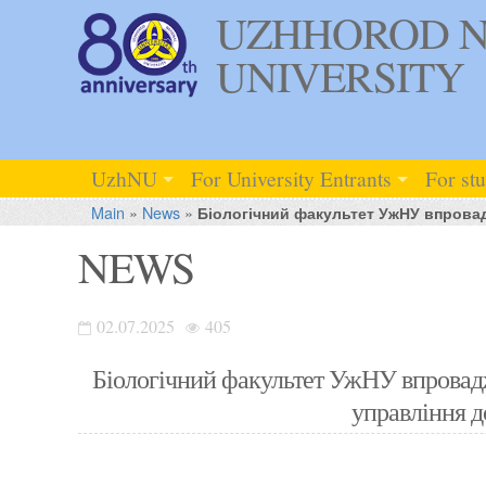
UZHHOROD N
UNIVERSITY
UzhNU
For University Entrants
For st
Main
»
News
»
Біологічний факультет УжНУ впровад
NEWS
02.07.2025
405
Біологічний факультет УжНУ впроваджу
управління 