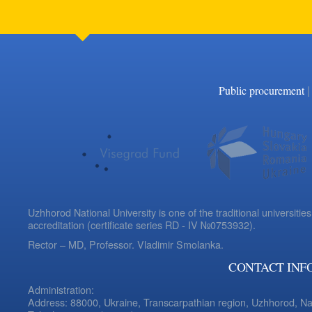
|
Public procurement
Uzhhorod National University is one of the traditional universities
accreditation (certificate series RD - IV №0753932).
Rector – MD, Professor.
Vladimir Smolanka.
CONTACT INF
Administration:
Address: 88000, Ukraine, Transcarpathian region, Uzhhorod, N