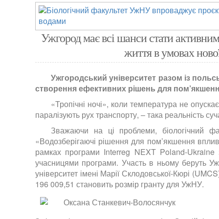
Ужгород має всі шанси стати активни
життя в умовах ново
Ужгородський університет разом із польс
створення ефективних рішень для пом’якшення
«Тропічні ночі», коли температура не опускає
паралізують рух транспорту, – така реальність суч
Зважаючи на ці проблеми, біологічний ф
«Водозберігаючі рішення для пом’якшення впливу 
рамках програми Interreg NEXT Poland-Ukraine
учасницями програми. Участь в ньому беруть Уж
університет імені Марії Склодовської-Кюрі (UMCS
196 009,51 становить розмір гранту для УжНУ.