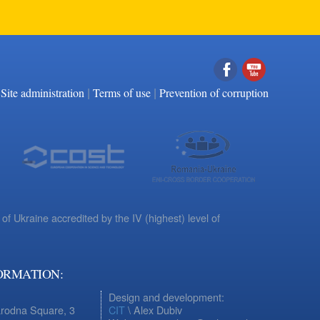
|
|
Facebook
YouTube
Site administration
Terms of use
Prevention of corruption
 of Ukraine accredited by the IV (highest) level of
ORMATION:
Design and development:
arodna Square, 3
CIT
\ Alex Dubiv