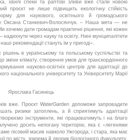
иха, хвилі спеки та раптові зливи вже стали новою
ий проєкт не лише підвищить екологічну стійкість
рму для наукового, освітнього й громадського
ту
Оксана Станкевич-Волосянчук
. – Наша мета — не
и хочемо дати громадам практичні рішення, які кожен
 надихнути через науку та освіту. Нині муніципалітети
наші рекомендації стануть їм у пригоді».
 рішень в українському та польському суспільстві та
 до зміни клімату, створення умов для транскордонного
рмування науково-освітніх центрів для адаптації до
кого національного університету та Університету Марії
иків вже. Проєкт WaterGarden допоможе запровадити
шать ризики затоплень, а й сприятимуть адаптації
творюємо інструменти, які працюватимуть і на благо
алучено досить непогану територію, яка є «легенями
саме лісовий масив навколо Ужгорода, і стара, яка має
ції по місту, зокрема й дворик біологічного факультету.