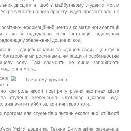
ьних дисциплін, щоб в майбутньому студенти могли
. Усі результати нашого проєкту будуть презентовані не
 освітньо-інформаційний центр з кліматичної адаптації
якою й відвідавши різні інсталяції, відвідувачі
ередовища у збереженні дощових вод.
овані, – «дощові канави» та «дощові сади». Це штучні
 багаторічними рослинами, які завдяки особливостям
ощову воду. Такі елементи не лише запобігають
олодження міста.
ної
их і
но контроль якості повітря у різних частинах міста
 та ступеня озеленення. Особливо цікавою буде
же визначити найбільш критичні квартали.
х програм для студентів з питань екологічної стійкості
ар’єри УжНУ доцентка
Тетяна Бутурлакіна
зазначила: