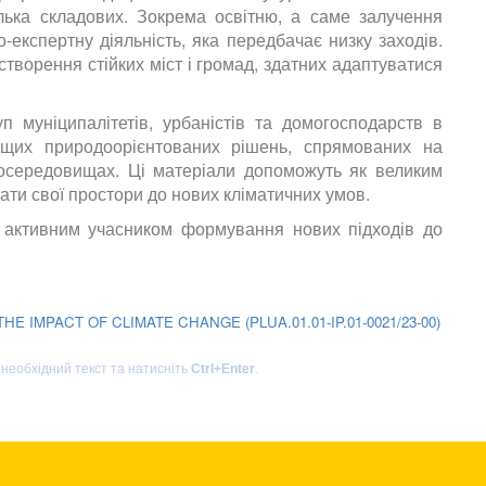
лька складових. Зокрема освітню, а саме залучення
о-експертну діяльність, яка передбачає низку заходів.
створення стійких міст і громад, здатних адаптуватися
 муніципалітетів, урбаністів та домогосподарств в
ащих природоорієнтованих рішень, спрямованих на
середовищах. Ці матеріали допоможуть як великим
ати свої простори до нових кліматичних умов.
 активним учасником формування нових підходів до
 IMPACT OF CLIMATE CHANGE (PLUA.01.01-IP.01-0021/23-00)
 необхідний текст та натисніть
Ctrl+Enter
.