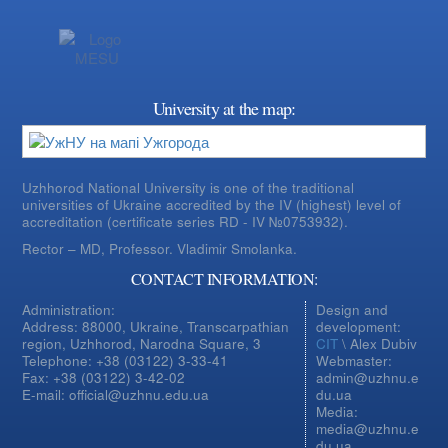
University at the map:
Uzhhorod National University is one of the traditional
universities of Ukraine accredited by the IV (highest) level of
accreditation (certificate series RD - IV №0753932).
Rector – MD, Professor.
Vladimir Smolanka.
CONTACT INFORMATION:
Administration:
Design and
Address: 88000, Ukraine, Transcarpathian
development:
region, Uzhhorod, Narodna Square, 3
CIT
\ Alex Dubiv
Telephone: +38 (03122) 3-33-41
Webmaster:
Fax: +38 (03122) 3-42-02
admin@uzhnu.e
E-mail: official@uzhnu.edu.ua
du.ua
Media:
media@uzhnu.e
du.ua