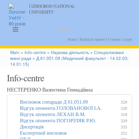
UZHHOROD NATIONAL
UNIVERSITY
uk
|
|
|
Home
Technical support
Contacts
Login
Main
»
Info-centre
»
Наукова діяльність
»
Спеціалізовані
вчені ради
»
Д 61.051.09 (Медичний факультет - 14.02.03;
14.01.15)
Info-centre
НЕСТЕРЕНКО Валентина Геннадіївна
Висновок спецради Д 61.051.09
329
Відгук опонента ГОЛОВАНОВОЇ І.А.
320
Відгук опонента ЛЕХАН В.М.
319
Відгук опонента ПОГОРІЛЯК Р.Ю.
329
Дисертація
335
Експертний висновок
252