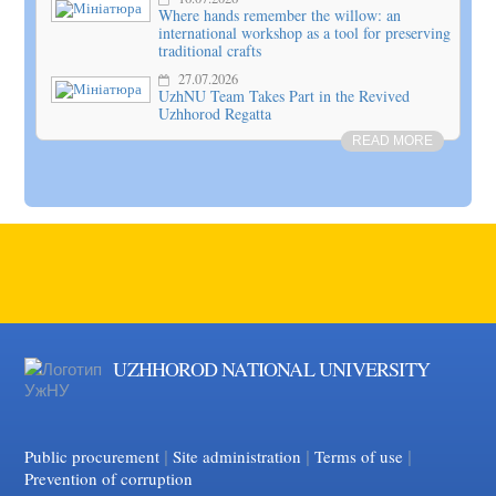
Where hands remember the willow: an
international workshop as a tool for preserving
traditional crafts
27.07.2026
UzhNU Team Takes Part in the Revived
Uzhhorod Regatta
READ MORE
UZHHOROD NATIONAL UNIVERSITY
|
|
Facebook
|
YouTube
Public procurement
Site administration
Terms of use
Prevention of corruption