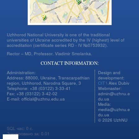
Uzhhorod National University is one of the traditional
universities of Ukraine accredited by the IV (highest) level of
accreditation (certificate series RD - IV №0753932).
Rector – MD, Professor.
Vladimir Smolanka.
CONTACT INFORMATION:
Administration:
Design and
Address: 88000, Ukraine, Transcarpathian
development:
region, Uzhhorod, Narodna Square, 3
CIT
\ Alex Dubiv
Telephone: +38 (03122) 3-33-41
Webmaster:
Fax: +38 (03122) 3-42-02
admin@uzhnu.e
E-mail: official@uzhnu.edu.ua
du.ua
Media:
media@uzhnu.e
du.ua
© 2026 UzhNU
SQL час: 0 с.
Згенеровано за: 0.01