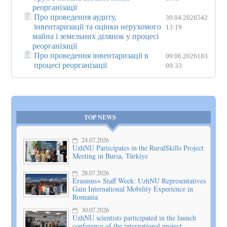
реорганізації
Про проведення аудиту,
30.04.2026
542
інвентаризації та оцінки нерухомого
13:19
майна і земельних ділянок у процесі
реорганізації
Про проведення інвентаризації в
09.06.2026
183
процесі реорганізації
09:33
TOP NEWS
24.07.2026
UzhNU Participates in the RuralSkills Project
Meeting in Bursa, Türkiye
28.07.2026
Erasmus+ Staff Week: UzhNU Representatives
Gain International Mobility Experience in
Romania
30.07.2026
UzhNU scientists participated in the launch
conference of the international project