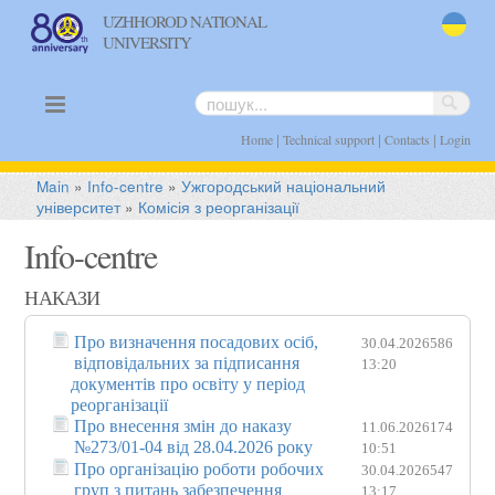
UZHHOROD NATIONAL
UNIVERSITY
uk
|
|
|
Home
Technical support
Contacts
Login
Main
»
Info-centre
»
Ужгородський національний
університет
»
Комісія з реорганізації
Info-centre
НАКАЗИ
Про визначення посадових осіб,
30.04.2026
586
відповідальних за підписання
13:20
документів про освіту у період
реорганізації
Про внесення змін до наказу
11.06.2026
174
№273/01-04 від 28.04.2026 року
10:51
Про організацію роботи робочих
30.04.2026
547
груп з питань забезпечення
13:17