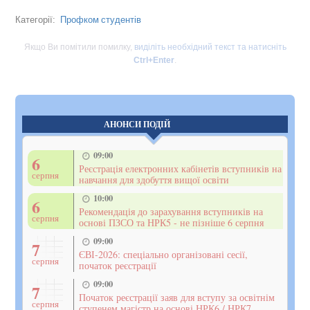
Профком студентів
Категорії:
Якщо Ви помітили помилку,
виділіть необхідний текст та натисніть
Ctrl+Enter
.
АНОНСИ ПОДІЙ
09:00
6
Реєстрація електронних кабінетів вступників на
серпня
навчання для здобуття вищої освіти
10:00
6
Рекомендація до зарахування вступників на
серпня
основі ПЗСО та НРК5 - не пізніше 6 серпня
09:00
7
ЄВІ-2026: спеціально організовані сесії,
серпня
початок реєстрації
09:00
7
Початок реєстрації заяв для вступу за освітнім
серпня
ступенем магістр на основі НРК6 / НРК7