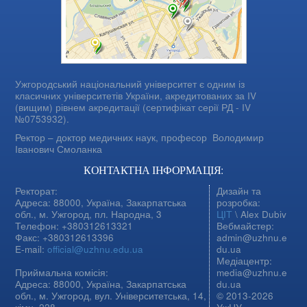
Ужгородський національний університет є одним із
класичних університетів України, акредитованих за IV
(вищим) рівнем акредитації (сертифікат серії РД - IV
№0753932).
Ректор – доктор медичних наук, професор
Володимир
Іванович Смоланка
КОНТАКТНА ІНФОРМАЦІЯ:
Ректорат:
Дизайн та
Адреса: 88000, Україна, Закарпатська
розробка:
обл., м. Ужгород, пл. Народна, 3
ЦІТ
\ Alex Dubiv
Телефон: +380312613321
Вебмайстер:
Факс: +380312613396
admin@uzhnu.e
E-mail:
official@uzhnu.edu.ua
du.ua
Медіацентр:
Приймальна комісія:
media@uzhnu.e
Адреса: 88000, Україна, Закарпатська
du.ua
обл., м. Ужгород, вул. Університетська, 14,
© 2013-2026