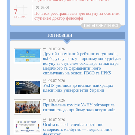
09:00
7
Початок реєстрації заяв для вступу за освітнім
серпня
ступенем доктор філософії
ПЕРЕГЛЯНУТИ ВСІ
ТОП-НОВИНИ
30.07.2026
Другий проміжний рейтинг вступників,
які беруть участь у широкому конкурсі для
вступу за ступенем бакалавра та магістра
медичного та фармацевтичного
спрямувань на основі ПЗСО та НРК5
09.07.2026
УжНУ увійшов до вісімки найкращих
класичних університетів України
13.07.2026
Приймальна комісія УжНУ обговорила
готовність до прийому заяв вступників
10.07.2026
Освіта на часі: спеціальності, що
створюють майбутнє — педагогічний
факультет