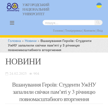
УЖГОРОДСЬКИЙ
НАЦІОНАЛЬНИЙ
uk
УНІВЕРСИТЕТ
|
|
|
Головна
Техпідтримка
Контакти
Вхід
Головна
»
Новини
»
Вшанування Героїв: Студенти
УжНУ запалили свічки памʼяті у 3 річницю
повномасштабного вторгнення
НОВИНИ
24.02.2025
904
Вшанування Героїв: Студенти УжНУ
запалили свічки памʼяті у 3 річницю
повномасштабного вторгнення