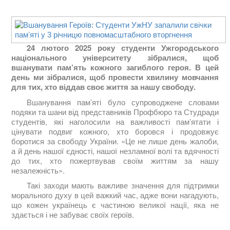
24 лютого 2025 року студенти Ужгородського
національного університету зібралися, щоб
вшанувати пам’ять кожного загиблого героя. В цей
день ми зібралися, щоб провести хвилину мовчання
для тих, хто віддав своє життя за нашу свободу.
Вшанування пам’яті було супроводжене словами
подяки та шани від представників Профбюро та Студради
студентів, які наголосили на важливості пам’ятати і
цінувати подвиг кожного, хто боровся і продовжує
боротися за свободу України. «Це не лише день жалоби,
а й день нашої єдності, нашої незламної волі та вдячності
до тих, хто пожертвував своїм життям за нашу
незалежність».
Такі заходи мають важливе значення для підтримки
морального духу в цей важкий час, адже вони нагадують,
що кожен українець є частиною великої нації, яка не
здається і не забуває своїх героїв.