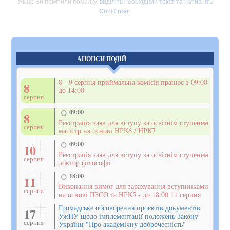
Якщо Ви помітили помилку,
виділіть необхідний текст та натисніть
Ctrl+Enter
.
АНОНСИ ПОДІЙ
8 - 9 серпня приймальна комісія працює з 09:00
8
до 14:00
серпня
09:00
8
Реєстрація заяв для вступу за освітнім ступенем
серпня
магістр на основі НРК6 / НРК7
09:00
10
Реєстрація заяв для вступу за освітнім ступенем
серпня
доктор філософії
18:00
11
Виконання вимог для зарахування вступниками
серпня
на основі ПЗСО та НРК5 - до 18:00 11 серпня
Громадське обговорення проєктів документів
17
УжНУ щодо імплементації положень Закону
серпня
України "Про академічну доброчесність"