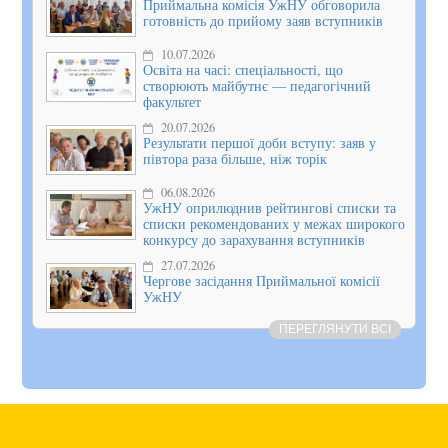
Приймальна комісія УжНУ обговорила
готовність до прийому заяв вступників
10.07.2026
Освіта на часі: спеціальності, що
створюють майбутнє — педагогічний
факультет
20.07.2026
Результати першої доби вступу: заяв у
півтора раза більше, ніж торік
06.08.2026
УжНУ оприлюднив рейтингові списки та
списки рекомендованих у межах широкого
конкурсу до зарахування вступників
27.07.2026
Чергове засідання Приймальної комісії
УжНУ
ПЕРЕГЛЯНУТИ ВСІ