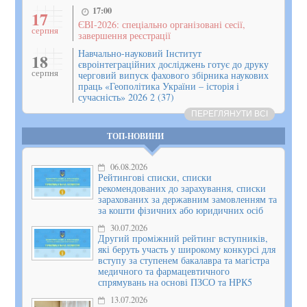
17:00
17
ЄВІ-2026: спеціально організовані сесії,
серпня
завершення реєстрації
Навчально-науковий Інститут
18
євроінтеграційних досліджень готує до друку
серпня
черговий випуск фахового збірника наукових
праць «Геополітика України – історія і
сучасність» 2026 2 (37)
ПЕРЕГЛЯНУТИ ВСІ
ТОП-НОВИНИ
06.08.2026
Рейтингові списки, списки
рекомендованих до зарахування, списки
зарахованих за державним замовленням та
за кошти фізичних або юридичних осіб
30.07.2026
Другий проміжний рейтинг вступників,
які беруть участь у широкому конкурсі для
вступу за ступенем бакалавра та магістра
медичного та фармацевтичного
спрямувань на основі ПЗСО та НРК5
13.07.2026