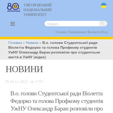
УЖГОРОДСЬКИЙ
НАЦІОНАЛЬНИЙ
uk
УНІВЕРСИТЕТ
|
|
|
Головна
Техпідтримка
Контакти
Вхід
Головна
»
Новини
»
В.о. голови Студентської ради
Віолетта Федорко та голова Профкому студентів
УжНУ Олександр Баран розповіли про студентське
життя в УжНУ (відео)
НОВИНИ
18.11.2022
1753
В.о. голови Студентської ради Віолетта
Федорко та голова Профкому студентів
УжНУ Олександр Баран розповіли про