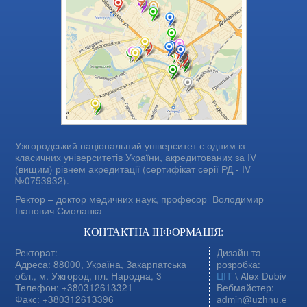
Ужгородський національний університет є одним із
класичних університетів України, акредитованих за IV
(вищим) рівнем акредитації (сертифікат серії РД - IV
№0753932).
Ректор – доктор медичних наук, професор
Володимир
Іванович Смоланка
КОНТАКТНА ІНФОРМАЦІЯ:
Ректорат:
Дизайн та
Адреса: 88000, Україна, Закарпатська
розробка:
обл., м. Ужгород, пл. Народна, 3
ЦІТ
\ Alex Dubiv
Телефон: +380312613321
Вебмайстер:
Факс: +380312613396
admin@uzhnu.e